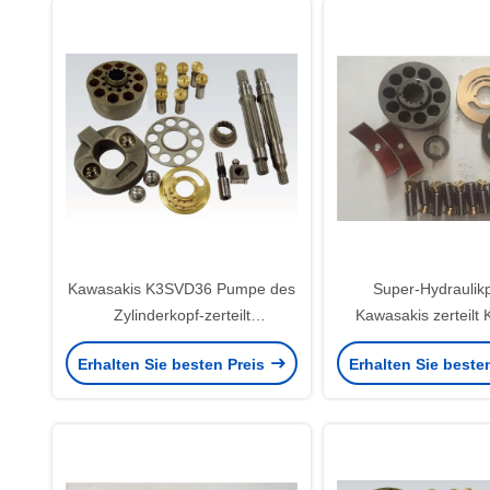
Kawasakis K3SVD36 Pumpe des
Super-Hydrauli
Zylinderkopf-zerteilt
Kawasakis zerteil
Hauptbagger-Block/8T K3V-
K3SP36B K3SVD36 
Erhalten Sie besten Preis
Erhalten Sie beste
Reihe