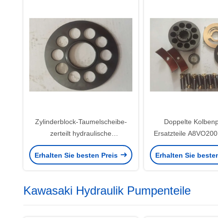
Zylinderblock-Taumelscheibe-
Doppelte Kolben
zerteilt hydraulische
Ersatzteile A8VO20
Kolbenpumpe KAYABA MSF230
Rexroth ursprün
Erhalten Sie besten Preis
Erhalten Sie beste
für Schwingen-Motoren
hydraulisch
Kawasaki Hydraulik Pumpenteile