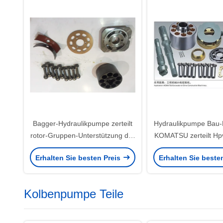
Bagger-Hydraulikpumpe zerteilt
Hydraulikpumpe Bau-
rotor-Gruppen-Unterstützung der
KOMATSU zerteilt Hp
Hauptpumpen-PC220-7 Dreh
Pc200-6 Pc20
Erhalten Sie besten Preis
Erhalten Sie beste
Kolbenpumpe Teile