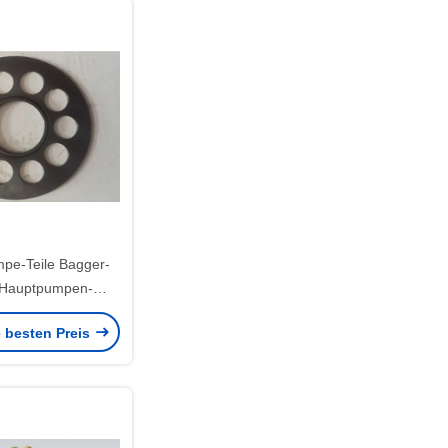
mpe-Teile Bagger-
 Hauptpumpen-
akis hohe
e besten Preis
ngsfähigkeit