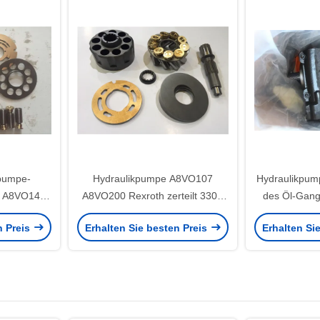
pumpe-
Hydraulikpumpe A8VO107
Hydraulikpum
0 A8VO140
A8VO200 Rexroth zerteilt 330C
des Öl-Gan
gliche
Exvaor Reparatur
PVG075 
n Preis
Erhalten Sie besten Preis
Erhalten Si
e
Baum