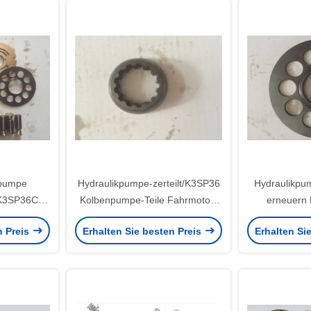
kpumpe
Hydraulikpumpe-zerteilt/K3SP36
Hydraulikpu
t K3SP36C
Kolbenpumpe-Teile Fahrmotor-
erneuern
verfügbar
Kawasakis
Kawas
n Preis
Erhalten Sie besten Preis
Erhalten Si
Leistu