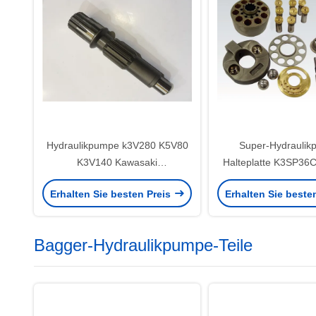
Hydraulikpumpe k3V280 K5V80
Super-Hydraulik
K3V140 Kawasaki
Halteplatte K3SP36
zerteilt,/hydraulische
K3SVD36 Foundable 
Erhalten Sie besten Preis
Erhalten Sie beste
Kolbenpumpe-Teile
Bagger-Hydraulikpumpe-Teile