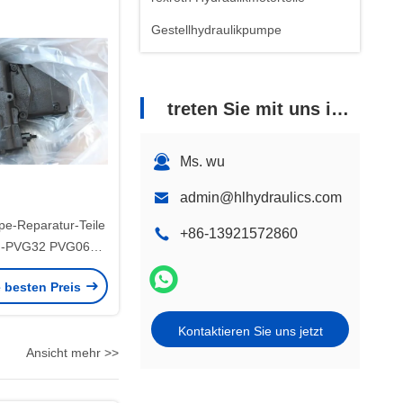
Gestellhydraulikpumpe
treten Sie mit uns in Verbindung
Ms. wu
admin@hlhydraulics.com
pe-Reparatur-Teile
+86-13921572860
g-PVG32 PVG065
für Liebherr-
e besten Preis
aschinen
Kontaktieren Sie uns jetzt
Ansicht mehr >>