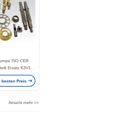
pumpe ISO-CER
teilt Ersatz K3V140
60 K3V280
e besten Preis
Ansicht mehr >>