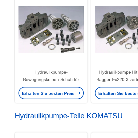
Hydraulikpumpe-
Hydraulikpumpe Hit
Bewegungskolben-Schuh für
Bagger-Ex220-3 zerte
Bagger-Pilotpumpe ZX200
HPV102 HPV116 
Erhalten Sie besten Preis
Erhalten Sie beste
EX200-1 EX200-2
Hydraulikpumpe-Teile KOMATSU