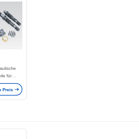
aulische
le für
mpe Ap12
n Preis
0