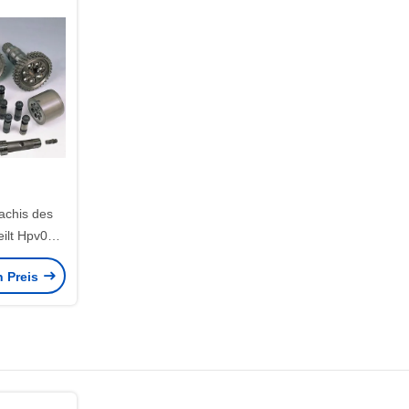
achis des
ilt Hpv091
HPV125B
n Preis