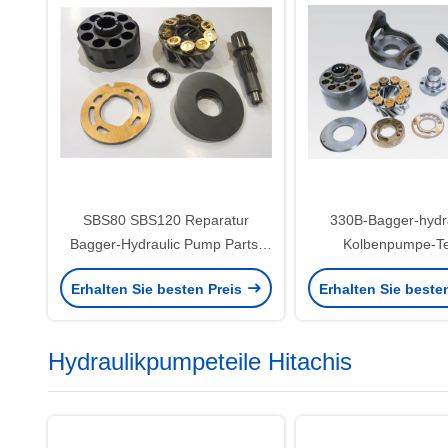
SBS80 SBS120 Reparatur
330B-Bagger-hydr
Bagger-Hydraulic Pump Parts-
Kolbenpumpe-Tei
312C 320C 325C
Hauptleitungs-Pu
Erhalten Sie besten Preis
Erhalten Sie beste
E200b 32
Hydraulikpumpeteile Hitachis