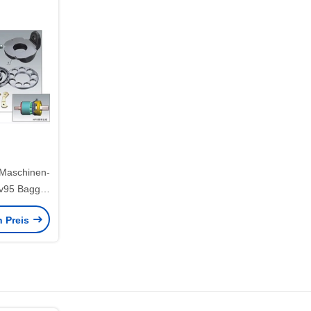
Maschinen-
v95 Bagger
0-7
n Preis