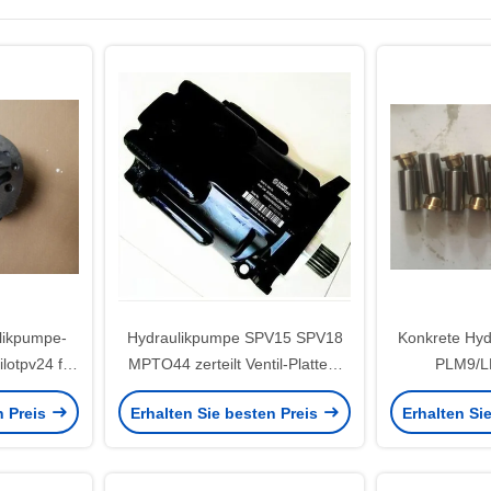
likpumpe-
Hydraulikpumpe SPV15 SPV18
Konkrete Hyd
ilotpv24 für
MPTO44 zerteilt Ventil-Platten-
PLM9/L
-Reparatur
Motor Sundstrand SPV27
Geschwindig
n Preis
Erhalten Sie besten Preis
Erhalten Si
Zahnrad