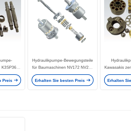
pumpe-
Hydraulikpumpe-Bewegungsteile
Hydraulik
C K3SP36B
für Baumaschinen NV172 NV210
Kawasakis zer
Kawasakis
NV270 NV237
K3V1
n Preis
Erhalten Sie besten Preis
Erhalten Si