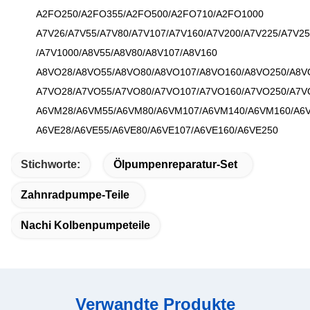
A2FO250/A2FO355/A2FO500/A2FO710/A2FO1000
A7V26/A7V55/A7V80/A7V107/A7V160/A7V200/A7V225/A7V25
/A7V1000/A8V55/A8V80/A8V107/A8V160
A8VO28/A8VO55/A8VO80/A8VO107/A8VO160/A8VO250/A8V
A7VO28/A7VO55/A7VO80/A7VO107/A7VO160/A7VO250/A7V
A6VM28/A6VM55/A6VM80/A6VM107/A6VM140/A6VM160/A6
A6VE28/A6VE55/A6VE80/A6VE107/A6VE160/A6VE250
Stichworte:
Ölpumpenreparatur-Set
Zahnradpumpe-Teile
Nachi Kolbenpumpeteile
Verwandte Produkte