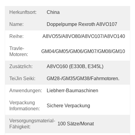
Herkunftsort:
China
Name:
Doppelpumpe Rexroth A8VO107
Reihe:
A8VO55/A8VO80/A8VO107/A8VO140
Travle-
GM04/GM05/GM06/GM07/GM08/GM10
Motoren:
Zusätzlich:
A8VO160 (E330B, E345L)
TeiJin Seiki:
GM28-/GM35/GM38/fahrmotoren.
Anwendungen:
Liebherr-Baumaschinen
Verpackung
Sichere Verpackung
Informationen:
Versorgungsmaterial-
100 Sätze/Monat
Fähigkeit: