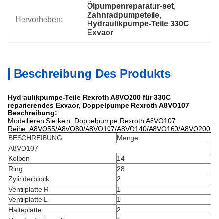
Ölpumpenreparatur-set
, 
Zahnradpumpeteile
, 
Hervorheben:
Hydraulikpumpe-Teile 330C 
Exvaor
Beschreibung Des Produkts
Hydraulikpumpe-Teile Rexroth A8VO200 für 330C
reparierendes Exvaor, Doppelpumpe Rexroth A8VO107
Beschreibung:
Modellieren Sie kein: Doppelpumpe Rexroth A8VO107
Reihe: A8VO55/A8VO80/A8VO107/A8VO140/A8VO160/A8VO200
BESCHREIBUNG
Menge
A8VO107
Kolben
14
Ring
28
Zylinderblock
2
Ventilplatte R
1
Ventilplatte L
1
Halteplatte
2