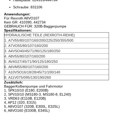
Halteplatte: 024999/444764
Schraube: 831106
Anwendungen:
Für Rexroth A8VO107
Kein GR: 410390, 442734
GEBRAUCH FÜR: 320B-Baggerpumpe
Spezifikationen:
HYDRAULISCHE TEILE (REXROTH-REIHE)
1.
A7V55/80/107/160/200/225/250/355/500
2.
A7VO55/80/107/160/200
3.
A4VSO40/45/71/90/125/180/250
4.
A8V55/80/107/160/200
5.
AV4G27/45/71/90/125/180/250
6.
A6VM55/80/107/160/200
7.
A10VSO16/18/28/45/71/100/140
8.
A11V075/095/130/190/260
Zusätzlich:
BaggerKolbenpumpe und Fahrmotor
1, SPK10/10 (E180, E200B)
2, SPV10/10 (MS180-3, MS180-8, EL240)
3, VRD63 (E110B, E120B)
4, AP12 (320, E315)
5, A8VO107 (320B, E300L, E325L)
6, A8VO160 (E330B, E345L)