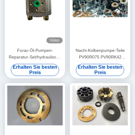
Video
Forac-Öl-Pumpen-
Nachi-Kolbenpumpe-Teile
Reparatur-Set/hydraulische
PV90R075 PV90RK42
Zahnradpumpe-Teile 1 - 3
PV90L42 verfügbare ISO
Erhalten Sie besten
Erhalten Sie besten
Werktages-Versenden
bestätigen
Preis
Preis