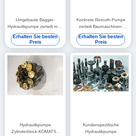
Umgebaute Bagger-
Konkrete Rexroth-Pumpe
Hydraulikpumpe zerteilt multi
zerteilt Baumaschinen-
Modell PV90R075
Unterstützung PV90R030
Erhalten Sie besten
Erhalten Sie besten
PV90RK42 PV90L42
PV90R042
Preis
Preis
Hydraulikpumpe
Kundenspezifische
Zylinderblock-KOMATSU
Hydraulikpumpe