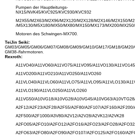
Pumpen der Hauptleitungs-
NX15/NVK45/KVC925/KVC930/KVC932
M2X55/M2X63/M2X96/M2X120/M2X128/M2X146/M2X150/M2
/M5X130/M5X180/MX50/MX80/MX150/MX173/MX200/MX250
Motoren des Schwingen-MX700.
TeiJin Seiki:
GM03/GM05/GM06/GM07/GM08/GM09/GM10/GM17/GM18/GM20/
GM38-/fahrmotoren.
Rexroth:
A11VO40/A11VO60/A11VO75/A11VO95/A11VO130/A11VO145
A11VO200/A11VO210/A11VO250/A11VO260
A11VLO40/A11VLO60/A11VLO75/A11VLO95/A11VLO130/A11
A11VLO190/A11VLO250/A11VLO260
A11VG50/A10VG18/A10VG28/A10VG45/A10VG63/A10VTG28
A2F12/A2F23/A2F28/A2F55/A2F80/A2F107/A2F160/A2F200/
A2F500/A2F1000/A3V80/A2V12/A2V28/A2VK12/A2VK28
A2FO05/A2FO10/A2FO12/A2FO16/A2FO23/A2FO28/A2FO32
A2FO63/A2FO80/A2FO90/A2FO107/A2FO125/A2FO160/A2F