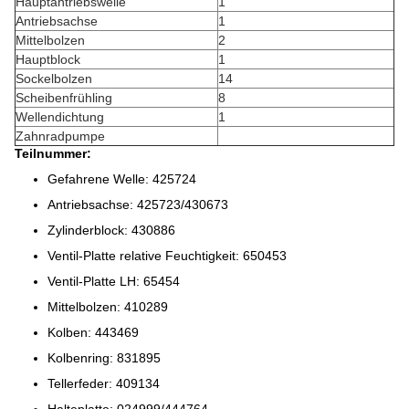
Hauptantriebswelle
1
Antriebsachse
1
Mittelbolzen
2
Hauptblock
1
Sockelbolzen
14
Scheibenfrühling
8
Wellendichtung
1
Zahnradpumpe
Teilnummer:
Gefahrene Welle: 425724
Antriebsachse: 425723/430673
Zylinderblock: 430886
Ventil-Platte relative Feuchtigkeit: 650453
Ventil-Platte LH: 65454
Mittelbolzen: 410289
Kolben: 443469
Kolbenring: 831895
Tellerfeder: 409134