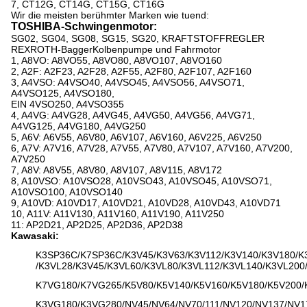
7, CT12G, CT14G, CT15G, CT16G
Wir die meisten berühmter Marken wie tuend:
TOSHIBA-Schwingenmotor:
SG02, SG04, SG08, SG15, SG20, KRAFTSTOFFREGLER
REXROTH-BaggerKolbenpumpe und Fahrmotor
1, A8VO: A8VO55, A8VO80, A8VO107, A8VO160
2, A2F: A2F23, A2F28, A2F55, A2F80, A2F107, A2F160
3, A4VSO: A4VSO40, A4VSO45, A4VSO56, A4VSO71,
A4VSO125, A4VSO180,
EIN 4VSO250, A4VSO355
4, A4VG: A4VG28, A4VG45, A4VG50, A4VG56, A4VG71,
A4VG125, A4VG180, A4VG250
5, A6V: A6V55, A6V80, A6V107, A6V160, A6V225, A6V250
6, A7V: A7V16, A7V28, A7V55, A7V80, A7V107, A7V160, A7V200,
A7V250
7, A8V: A8V55, A8V80, A8V107, A8V115, A8V172
8, A10VSO: A10VSO28, A10VSO43, A10VSO45, A10VSO71,
A10VSO100, A10VSO140
9, A10VD: A10VD17, A10VD21, A10VD28, A10VD43, A10VD71
10, A11V: A11V130, A11V160, A11V190, A11V250
11: AP2D21, AP2D25, AP2D36, AP2D38
Kawasaki:
K3SP36C/K7SP36C/K3V45/K3V63/K3V112/K3V140/K3V180/K
/K3VL28/K3V45/K3VL60/K3VL80/K3VL112/K3VL140/K3VL200
K7VG180/K7VG265/K5V80/K5V140/K5V160/K5V180/K5V200/
K3VG180/K3VG280/NV45/NV64/NV70/111/NV120/NV137/NV1