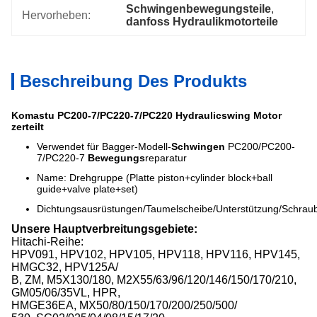
Schwingenbewegungsteile
, 
Hervorheben:
danfoss Hydraulikmotorteile
Beschreibung Des Produkts
Komastu PC200-7/PC220-7/PC220 Hydraulicswing Motor
zerteilt
Verwendet für Bagger-Modell-
Schwingen
PC200/PC200-
7/PC220-7
Bewegungs
reparatur
Name: Drehgruppe (Platte piston+cylinder block+ball
guide+valve plate+set)
Dichtungsausrüstungen/Taumelscheibe/Unterstützung/Schra
Unsere Hauptverbreitungsgebiete:
Hitachi-Reihe:
HPV091, HPV102, HPV105, HPV118, HPV116, HPV145,
HMGC32, HPV125A/
B, ZM, M5X130/180, M2X55/63/96/120/146/150/170/210,
GM05/06/35VL, HPR,
HMGE36EA, MX50/80/150/170/200/250/500/