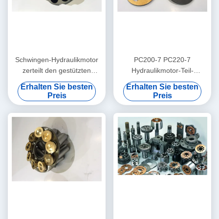
Schwingen-Hydraulikmotor
PC200-7 PC220-7
zerteilt den gestützten
Hydraulikmotor-Teil-
Dichtungs-Ausrüstungs-
Schwingen-Motor, der
Erhalten Sie besten
Erhalten Sie besten
Taumelscheibe-Zylinderblock
Soem-Verpackung repariert
Preis
Preis