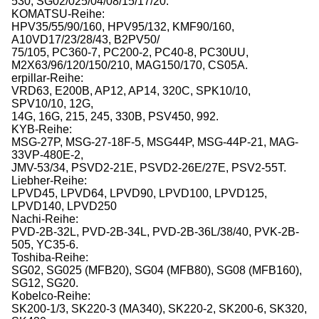
530, SG02/025/04/08/15/17/20.
KOMATSU-Reihe:
HPV35/55/90/160, HPV95/132, KMF90/160,
A10VD17/23/28/43, B2PV50/
75/105, PC360-7, PC200-2, PC40-8, PC30UU,
M2X63/96/120/150/210, MAG150/170, CS05A.
erpillar-Reihe:
VRD63, E200B, AP12, AP14, 320C, SPK10/10,
SPV10/10, 12G,
14G, 16G, 215, 245, 330B, PSV450, 992.
KYB-Reihe:
MSG-27P, MSG-27-18F-5, MSG44P, MSG-44P-21, MAG-
33VP-480E-2,
JMV-53/34, PSVD2-21E, PSVD2-26E/27E, PSV2-55T.
Liebher-Reihe:
LPVD45, LPVD64, LPVD90, LPVD100, LPVD125,
LPVD140, LPVD250
Nachi-Reihe:
PVD-2B-32L, PVD-2B-34L, PVD-2B-36L/38/40, PVK-2B-
505, YC35-6.
Toshiba-Reihe:
SG02, SG025 (MFB20), SG04 (MFB80), SG08 (MFB160),
SG12, SG20.
Kobelco-Reihe:
SK200-1/3, SK220-3 (MA340), SK220-2, SK200-6, SK320,