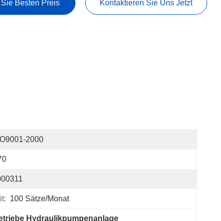
 Sie Besten Preis
Kontaktieren Sie Uns Jetzt
SO9001-2000
70
000311
t:
100 Sätze/Monat
etriebe Hydraulikpumpenanlage