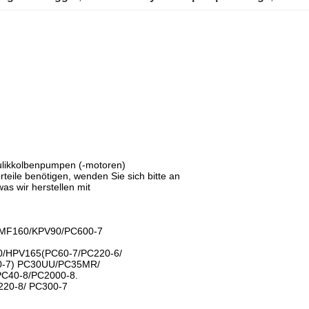
aulikkolbenpumpen (-motoren)
teile benötigen, wenden Sie sich bitte an
as wir herstellen mit
MF160/KPV90/PC600-7
/HPV165(PC60-7/PC220-6/
0-7) PC30UU/PC35MR/
C40-8/PC2000-8.
20-8/ PC300-7