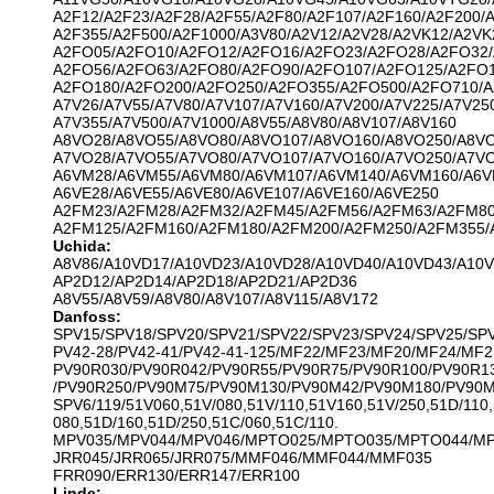
A2F12/A2F23/A2F28/A2F55/A2F80/A2F107/A2F160/A2F200/A
A2F355/A2F500/A2F1000/A3V80/A2V12/A2V28/A2VK12/A2VK
A2FO05/A2FO10/A2FO12/A2FO16/A2FO23/A2FO28/A2FO32/
A2FO56/A2FO63/A2FO80/A2FO90/A2FO107/A2FO125/A2FO1
A2FO180/A2FO200/A2FO250/A2FO355/A2FO500/A2FO710/
A7V26/A7V55/A7V80/A7V107/A7V160/A7V200/A7V225/A7V25
A7V355/A7V500/A7V1000/A8V55/A8V80/A8V107/A8V160
A8VO28/A8VO55/A8VO80/A8VO107/A8VO160/A8VO250/A8V
A7VO28/A7VO55/A7VO80/A7VO107/A7VO160/A7VO250/A7V
A6VM28/A6VM55/A6VM80/A6VM107/A6VM140/A6VM160/A6V
A6VE28/A6VE55/A6VE80/A6VE107/A6VE160/A6VE250
A2FM23/A2FM28/A2FM32/A2FM45/A2FM56/A2FM63/A2FM80
A2FM125/A2FM160/A2FM180/A2FM200/A2FM250/A2FM355/
Uchida:
A8V86/A10VD17/A10VD23/A10VD28/A10VD40/A10VD43/A10
AP2D12/AP2D14/AP2D18/AP2D21/AP2D36
A8V55/A8V59/A8V80/A8V107/A8V115/A8V172
Danfoss:
SPV15/SPV18/SPV20/SPV21/SPV22/SPV23/SPV24/SPV25/SP
PV42-28/PV42-41/PV42-41-125/MF22/MF23/MF20/MF24/MF2
PV90R030/PV90R042/PV90R55/PV90R75/PV90R100/PV90R1
/PV90R250/PV90M75/PV90M130/PV90M42/PV90M180/PV90
SPV6/119/51V060,51V/080,51V/110,51V160,51V/250,51D/110,
080,51D/160,51D/250,51C/060,51C/110.
MPV035/MPV044/MPV046/MPTO025/MPTO035/MPTO044/M
JRR045/JRR065/JRR075/MMF046/MMF044/MMF035
FRR090/ERR130/ERR147/ERR100
Linde: