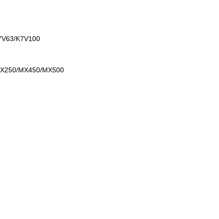
7V63/K7V100
MX250/MX450/MX500