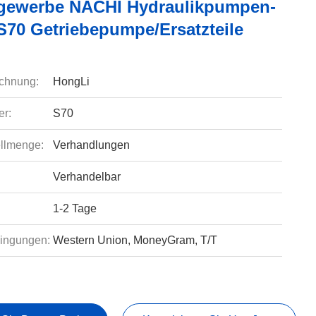
gewerbe NACHI Hydraulikpumpen-
/S70 Getriebepumpe/Ersatzteile
chnung:
HongLi
r:
S70
llmenge:
Verhandlungen
Verhandelbar
1-2 Tage
ingungen:
Western Union, MoneyGram, T/T