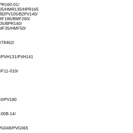
PR160-01/
05/HMR135/HPR165
/B2PV105/B2PV140/
MF186/BMF260/
05/BPR140/
MF35/HMF50/
/78462/
/PVH131/PVH141
/F11-010/
40/PV180
-00B-14/
VG048/PVG065