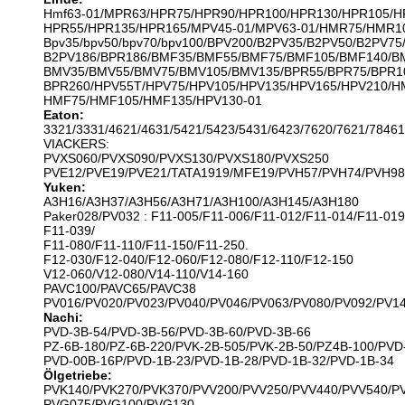
Hmf63-01/MPR63/HPR75/HPR90/HPR100/HPR130/HPR105/H
HPR55/HPR135/HPR165/MPV45-01/MPV63-01/HMR75/HMR1
Bpv35/bpv50/bpv70/bpv100/BPV200/B2PV35/B2PV50/B2PV75
B2PV186/BPR186/BMF35/BMF55/BMF75/BMF105/BMF140/B
BMV35/BMV55/BMV75/BMV105/BMV135/BPR55/BPR75/BPR1
BPR260/HPV55T/HPV75/HPV105/HPV135/HPV165/HPV210/H
HMF75/HMF105/HMF135/HPV130-01
Eaton:
3321/3331/4621/4631/5421/5423/5431/6423/7620/7621/78461
VIACKERS:
PVXS060/PVXS090/PVXS130/PVXS180/PVXS250
PVE12/PVE19/PVE21/TATA1919/MFE19/PVH57/PVH74/PVH98
Yuken:
A3H16/A3H37/A3H56/A3H71/A3H100/A3H145/A3H180
Paker028/PV032 : F11-005/F11-006/F11-012/F11-014/F11-019
F11-039/
F11-080/F11-110/F11-150/F11-250.
F12-030/F12-040/F12-060/F12-080/F12-110/F12-150
V12-060/V12-080/V14-110/V14-160
PAVC100/PAVC65/PAVC38
PV016/PV020/PV023/PV040/PV046/PV063/PV080/PV092/PV1
Nachi:
PVD-3B-54/PVD-3B-56/PVD-3B-60/PVD-3B-66
PZ-6B-180/PZ-6B-220/PVK-2B-505/PVK-2B-50/PZ4B-100/PVD
PVD-00B-16P/PVD-1B-23/PVD-1B-28/PVD-1B-32/PVD-1B-34
Ölgetriebe:
PVK140/PVK270/PVK370/PVV200/PVV250/PVV440/PVV540/P
PVG075/PVG100/PVG130