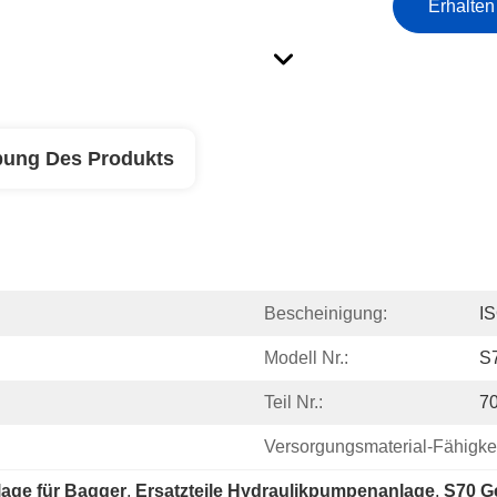
Erhalten
bung Des Produkts
Bescheinigung:
I
Modell Nr.:
S
Teil Nr.:
7
Versorgungsmaterial-Fähigkei
age für Bagger
, 
Ersatzteile Hydraulikpumpenanlage
, 
S70 G