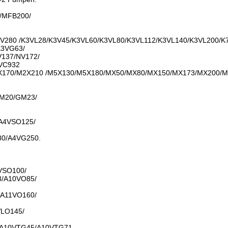
/MFB200/
V280 /K3VL28/K3V45/K3VL60/K3VL80/K3VL112/K3VL140/K3VL200/K
K3VG63/
137/NV172/
VC932
170/M2X210 /M5X130/M5X180/MX50/MX80/MX150/MX173/MX200/
M20/GM23/
A4VSO125/
0/A4VG250.
VSO100/
/A10VO85/
A11VO160/
LO145/
/A10VTG45/A10VTG71