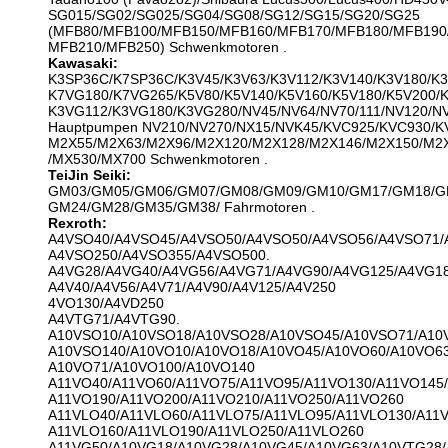
SG015/SG02/SG025/SG04/SG08/SG12/SG15/SG20/SG25
(MFB80/MFB100/MFB150/MFB160/MFB170/MFB180/MFB190
MFB210/MFB250) Schwenkmotoren .
Kawasaki:
K3SP36C/K7SP36C/K3V45/K3V63/K3V112/K3V140/K3V180/K3
K7VG180/K7VG265/K5V80/K5V140/K5V160/K5V180/K5V200/
K3VG112/K3VG180/K3VG280/NV45/NV64/NV70/111/NV120/NV
Hauptpumpen NV210/NV270/NX15/NVK45/KVC925/KVC930/K
M2X55/M2X63/M2X96/M2X120/M2X128/M2X146/M2X150/M2X
/MX530/MX700 Schwenkmotoren .
TeiJin Seiki:
GM03/GM05/GM06/GM07/GM08/GM09/GM10/GM17/GM18/G
GM24/GM28/GM35/GM38/ Fahrmotoren .
Rexroth:
A4VSO40/A4VSO45/A4VSO50/A4VSO50/A4VSO56/A4VSO71/
A4VSO250/A4VSO355/A4VSO500.
A4VG28/A4VG40/A4VG56/A4VG71/A4VG90/A4VG125/A4VG18
A4V40/A4V56/A4V71/A4V90/A4V125/A4V250
4VO130/A4VD250
A4VTG71/A4VTG90.
A10VSO10/A10VSO18/A10VSO28/A10VSO45/A10VSO71/A10
A10VSO140/A10VO10/A10VO18/A10VO45/A10VO60/A10VO63
A10VO71/A10VO100/A10VO140
A11VO40/A11VO60/A11VO75/A11VO95/A11VO130/A11VO145/
A11VO190/A11VO200/A11VO210/A11VO250/A11VO260
A11VLO40/A11VLO60/A11VLO75/A11VLO95/A11VLO130/A11V
A11VLO160/A11VLO190/A11VLO250/A11VLO260
A11VG50/A10VG18/A10VG28/A10VG45/A10VG63/A10VTG28