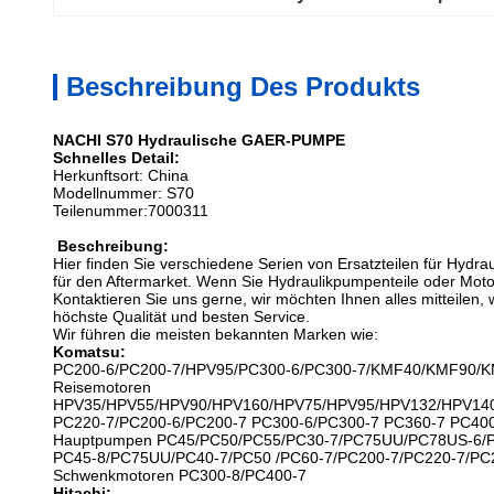
Beschreibung Des Produkts
NACHI S70 Hydraulische GAER-PUMPE
Schnelles Detail:
Herkunftsort: China
Modellnummer: S70
Teilenummer:
7000311
Beschreibung:
Hier finden Sie verschiedene Serien von Ersatzteilen für Hydr
für den Aftermarket. Wenn Sie Hydraulikpumpenteile oder Motor
Kontaktieren Sie uns gerne, wir möchten Ihnen alles mitteilen, w
höchste Qualität und besten Service.
Wir führen die meisten bekannten Marken wie:
Komatsu:
PC200-6/PC200-7/HPV95/PC300-6/PC300-7/KMF40/KMF90/K
Reisemotoren
HPV35/HPV55/HPV90/HPV160/HPV75/HPV95/HPV132/HPV140
PC220-7/PC200-6/PC200-7 PC300-6/PC300-7 PC360-7 PC40
Hauptpumpen PC45/PC50/PC55/PC30-7/PC75UU/PC78US-6/P
PC45-8/PC75UU/PC40-7/PC50 /PC60-7/PC200-7/PC220-7/PC2
Schwenkmotoren PC300-8/PC400-7
Hitachi: