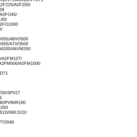
2F225/A2F250/
28
A2FO45/
60/
A2FO1000
0/
O355/A8VO500
O355/A7VO500
M200/A6VM250
/A2FM107/
A2FM500/A2FM1000
VD71
V26/SPV27
1
30/PV90R180
M250
51D/060,51D/
PTO046