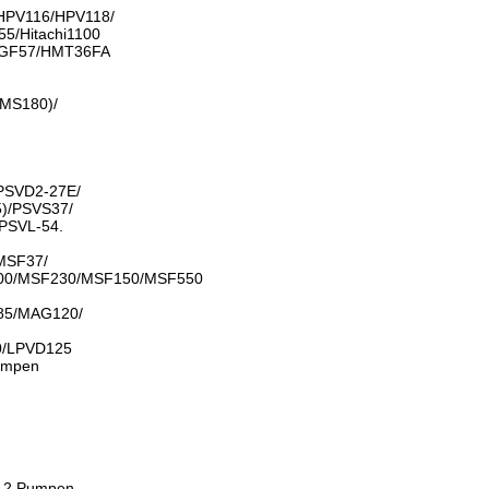
/HPV116/HPV118/
/Hitachi1100
GF57/HMT36FA
MS180)/
PSVD2-27E/
)/PSVS37/
PSVL-54.
MSF37/
00/MSF230/MSF150/MSF550
5/MAG120/
0/LPVD125
umpen
-2 Pumpen.