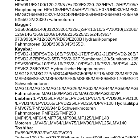
HPV091/EX100/120-2/3/5 /Ex200/EX220-2/3/HPV1-2/HPV105
Hauptpumpen HPV135/HPV145/HPV125/UH07/UH083/HMPK055
HMGC16/HMGC32/HMGC48/HMGF35/HMGF36/HMGF38/HM
EX550-3/ZX330 /Fahrmotoren
Bagger:
SBS80/SBS140(312C/320C/325C)SPK10/10/SPV10/10(E200B/
12G/14G/16G/120G/140G/215/225/235/245(963/
973/993)/AP12/320/VRD63/E200B Hydraulikpumpen
Fahrmotoren 320B/330B/345/355D.
Kayaba:
PSVD2-13E/PSVD2-16E/PSVD2-17E/PSVD2-21E/PSVD2-26E/
PSVD2-57E/PSV2-55T/PSV2-63T(Sumitomo120/Sumitomo 265
PSVS90/PSV-10/PSV-16/PSV2-10/PSV2-16/PSVL-36/PSVL-42/
PSVK2-25/KYB87 Hydraulische Hauptpumpen.
MSG18P/MSG27P/MSG44P/MSG50P/MSF18/MSF23/MSF27/
MSF46/MSF52/MSF53/MSF56/MSF85/MSF89/MSF170/MSF2
Schwenkmotoren .
MAG10/MAG12/MAG18/MAG26/MAG33/MAG44/MAG50/MAG8
Fahrmotoren MAG150/MAG170/MAG200/MAG230VP
Liebherr:
LPVD35/LPVD45/LPVD64/LPVD75/LPVD90/LPVD10
/LPVD140/LPVD165/LPVD225/LPVD250/DPVP108 Hydraulikp
FMV075/FMV100/944B Schwenkmotoren
Fahrmotoren FMF225/FMF250 .
LMF45/LMF64/LMF75/LMF90/LMF125/LMF140
Motoren LMV45/LMV64/LMV75/LMV90/LMV125/LMV140
Toshiba:
PVB90/PVB92/PVC80/PVC90
Tadano100 (Pava8282)/Shibaura Lucus500/Lucus400/HD450V