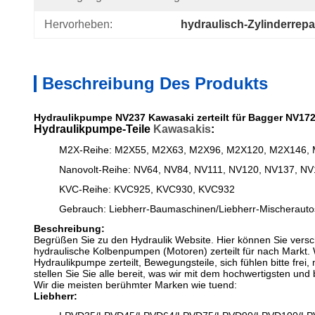
Hervorheben:
hydraulisch-Zylinderrepa
Beschreibung Des Produkts
Hydraulikpumpe NV237 Kawasaki zerteilt für Bagger NV17
Hydraulikpumpe-Teile
Kawasakis
:
M2X-Reihe: M2X55, M2X63, M2X96, M2X120, M2X146,
Nanovolt-Reihe: NV64, NV84, NV111, NV120, NV137, N
KVC-Reihe: KVC925, KVC930, KVC932
Gebrauch: Liebherr-Baumaschinen
/Liebherr-Mischerauto
Beschreibung:
Begrüßen Sie zu den Hydraulik Website. Hier können Sie versc
hydraulische Kolbenpumpen (Motoren) zerteilt für nach Markt
Hydraulikpumpe zerteilt, Bewegungsteile, sich fühlen bitte frei,
stellen Sie Sie alle bereit, was wir mit dem hochwertigsten und 
Wir die meisten berühmter Marken wie tuend:
Liebherr: