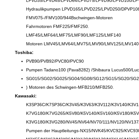
LPVD35/LPVD45/LPVD64/LPVD75/LPVD90/LPVD100/LP
Hydraulikpumpen LPVD165/LPVD225/LPVD250/DPVP10
FMV075-/FMV100/944Bschwingen-Motoren
Fahrmotoren FMF225/FMF250.
LMF45/LMF64/LMF75/LMF90/LMF125/LMF140
Motoren LMV45/LMV64/LMV75/LMV90/LMV125/LMV140
Toshiba:
PVB90/PVB92/PVC80/PVC90
Pumpen Tadano100 (Pava8282) /Shibaura Lucus500/Lu
SG015/SG02/SG025/SG04/SG08/SG12/SG15/SG20/SG
) Motoren des Schwingen-MFB210/MFB250.
Kawasaki:
K3SP36C/K7SP36C/K3V45/K3V63/K3V112/K3V140/K3V1
K7VG180/K7VG265/K5V80/K5V140/K5V160/K5V180/K5V
K3VG180/K3VG280/NV45/NV64/NV70/111/NV120/NV137
Pumpen der Hauptleitungs-NX15/NVK45/KVC925/KVC9