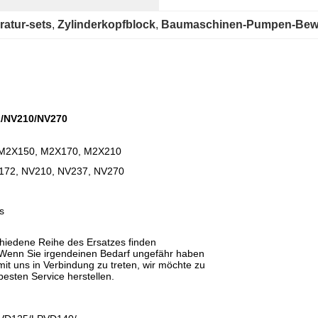
ratur-sets
, 
Zylinderkopfblock
, 
Baumaschinen-Pumpen-Bewe
2/NV210/NV270
 M2X150, M2X170, M2X210
V172, NV210, NV237, NV270
s
hiedene Reihe des Ersatzes finden
. Wenn Sie irgendeinen Bedarf ungefähr haben
 mit uns in Verbindung zu treten, wir möchte zu
besten Service herstellen.