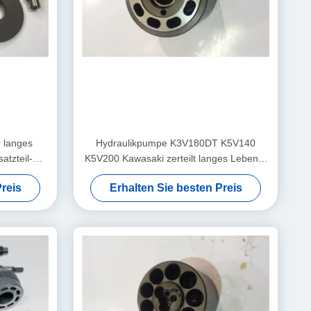
r langes
Hydraulikpumpe K3V180DT K5V140
tzteil-
K5V200 Kawasaki zerteilt langes Lebens-
140DT
langlebiges Gut
reis
Erhalten Sie besten Preis