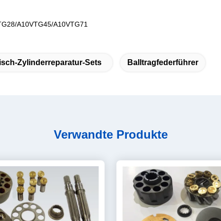
TG28/A10VTG45/A10VTG71
isch-Zylinderreparatur-Sets
Balltragfederführer
Verwandte Produkte