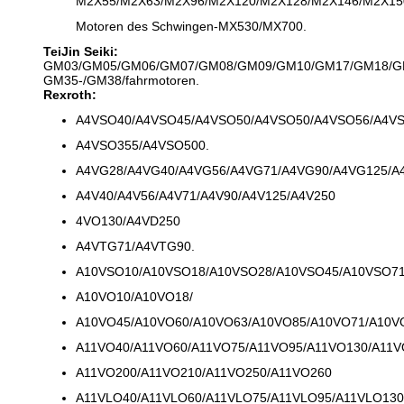
M2X55/M2X63/M2X96/M2X120/M2X128/M2X146/M2X15
Motoren des Schwingen-MX530/MX700.
TeiJin Seiki:
GM03/GM05/GM06/GM07/GM08/GM09/GM10/GM17/GM18/G
GM35-/GM38/fahrmotoren.
Rexroth:
A4VSO40/A4VSO45/A4VSO50/A4VSO50/A4VSO56/A4VS
A4VSO355/A4VSO500.
A4VG28/A4VG40/A4VG56/A4VG71/A4VG90/A4VG125/A
A4V40/A4V56/A4V71/A4V90/A4V125/A4V250
4VO130/A4VD250
A4VTG71/A4VTG90.
A10VSO10/A10VSO18/A10VSO28/A10VSO45/A10VSO71
A10VO10/A10VO18/
A10VO45/A10VO60/A10VO63/A10VO85/A10VO71/A10V
A11VO40/A11VO60/A11VO75/A11VO95/A11VO130/A11V
A11VO200/A11VO210/A11VO250/A11VO260
A11VLO40/A11VLO60/A11VLO75/A11VLO95/A11VLO130