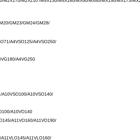
0/M2X170/M2X210 /M5X130/M5X180/MX50/MX80/MX150/MX173/MX
M20/GM23/GM24/GM28/
O71/A4VSO125/A4VSO250/
4VG180/A4VG250.
/A10VSO100/A10VSO140/
O100/A10VO140
O145/A11VO160/A11VO190/
/A11VLO145/A11VLO160/