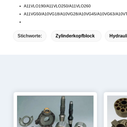
A11VLO190/A11VLO250/A11VLO260
A11VG50/A10VG18/A10VG28/A10VG45/A10VG63/A10V
Stichworte:
Zylinderkopfblock
Hydraul