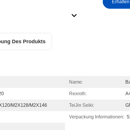
Erhalten
bung Des Produkts
Name:
Ba
20
Rexroth:
A
X120/M2X128/M2X146
TeiJin Seiki:
G
Verpackung Informationen:
S