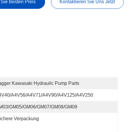
 Sie Besten Preis
Kontaktieren Sie Uns Jetzt
gger Kawasaki Hydraulic Pump Parts
4V40/A4V56/A4V71/A4V90/A4V125/A4V250
M03/GM05/GM06/GM07/GM08/GM09
ichere Verpackung