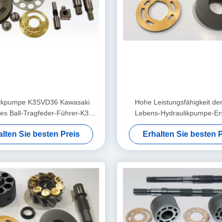
likpumpe K3SVD36 Kawasaki
Hohe Leistungsfähigkeit de
/des Ball-Tragfeder-Führer-K3V
Lebens-Hydraulikpumpe-Ersa
Reihe
K3SP36C K3V63BDT K3V
alten Sie besten Preis
Erhalten Sie besten P