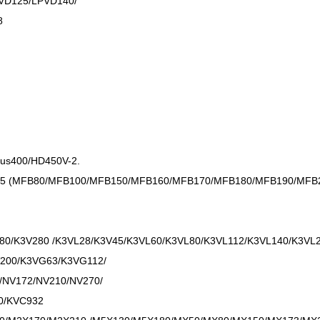
VD125/LPVD140/
8
cus400/HD450V-2.
25 (MFB80/MFB100/MFB150/MFB160/MFB170/MFB180/MFB190/MFB
80/K3V280 /K3VL28/K3V45/K3VL60/K3VL80/K3VL112/K3VL140/K3VL
200/K3VG63/K3VG112/
/NV172/NV210/NV270/
30/KVC932