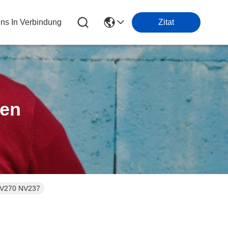
Uns In Verbindung
Zitat
ten
NV270 NV237