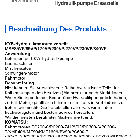
Hervorheben:
Hydraulikpumpe Ersatzteile
Beschreibung Des Produkts
KYB-Hydraulikmotoren zerteilt
MSF85VP/89VP/170VP/200VP/270VP/230VP/340VP
Anwendung
Betonpumpe-LKW Hydraulikpumpe
Baumaschinen
Mischerautos
Schwingen-Motor
Fahrmotor
Beschreibung:
Hier können Sie verschiedene Reihe hydraulische Teile der
Kolbenpumpen des Ersatzes (Motoren) für nach Markt finden.
Wenn Sie irgendeinen Bedarf über Hydraulikpumpeteile haben,
zerteilt Motor, gefällt sich fühlen frei, mit uns in Verbindung zu
treten, wir möchte Sie bereitstellen alle, was wir mit dem
hochwertigsten und besten Service herstellen.
Wir die meisten berühmter Marken wie tuend:
KOMATSU:
Fahrmotoren PC200-6/PC200-7/HPV95/PC300-6/PC300-
7/KMF40/KMF90/KMF160/KPV90/PC600-7
(PC60-7/PC220-6/PC220-7/PC200-6/PC200-7 PC300-6/PC300-7