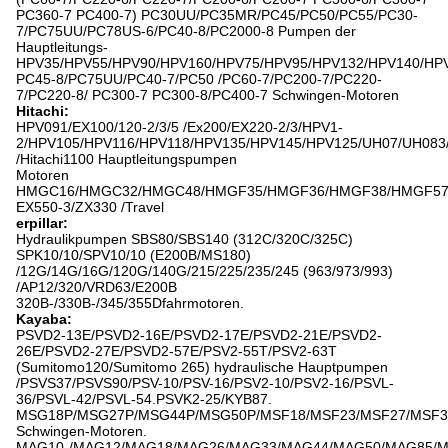
PC360-7 PC400-7) PC30UU/PC35MR/PC45/PC50/PC55/PC30-
7/PC75UU/PC78US-6/PC40-8/PC2000-8 Pumpen der
Hauptleitungs-
HPV35/HPV55/HPV90/HPV160/HPV75/HPV95/HPV132/HPV140/HPV
PC45-8/PC75UU/PC40-7/PC50 /PC60-7/PC200-7/PC220-
7/PC220-8/ PC300-7 PC300-8/PC400-7 Schwingen-Motoren
Hitachi:
HPV091/EX100/120-2/3/5 /Ex200/EX220-2/3/HPV1-
2/HPV105/HPV116/HPV118/HPV135/HPV145/HPV125/UH07/UH08
/Hitachi1100 Hauptleitungspumpen
Motoren
HMGC16/HMGC32/HMGC48/HMGF35/HMGF36/HMGF38/HMGF57
EX550-3/ZX330 /Travel
erpillar:
Hydraulikpumpen SBS80/SBS140 (312C/320C/325C)
SPK10/10/SPV10/10 (E200B/MS180)
/12G/14G/16G/120G/140G/215/225/235/245 (963/973/993)
/AP12/320/VRD63/E200B
320B-/330B-/345/355Dfahrmotoren.
Kayaba:
PSVD2-13E/PSVD2-16E/PSVD2-17E/PSVD2-21E/PSVD2-
26E/PSVD2-27E/PSVD2-57E/PSV2-55T/PSV2-63T
(Sumitomo120/Sumitomo 265) hydraulische Hauptpumpen
/PSVS37/PSVS90/PSV-10/PSV-16/PSV2-10/PSV2-16/PSVL-
36/PSVL-42/PSVL-54.PSVK2-25/KYB87.
MSG18P/MSG27P/MSG44P/MSG50P/MSF18/MSF23/MSF27/MSF37
Schwingen-Motoren.
MAG10-/MAG12/MAG18/MAG26/MAG33/MAG44/MAG50/MAG85/MA