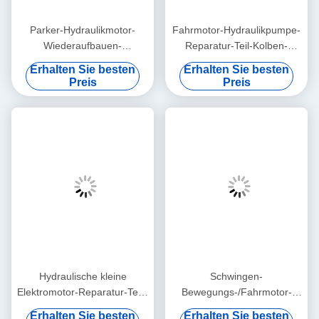
Parker-Hydraulikmotor-
Fahrmotor-Hydraulikpumpe-
Wiederaufbauen-
Reparatur-Teil-Kolben-
Ausrüstungs-Ball-Führer-
Zylinderblock-Ventil
Erhalten Sie besten
Erhalten Sie besten
Ventil-Platte enthaltene CER-
eingeschlossen
Preis
Preis
ISO
Hydraulische kleine
Schwingen-
Elektromotor-Reparatur-Teile
Bewegungs-/Fahrmotor-
Komastu HMV110 für Antrieb
Reparatur-Teile KAYABA
Erhalten Sie besten
Erhalten Sie besten