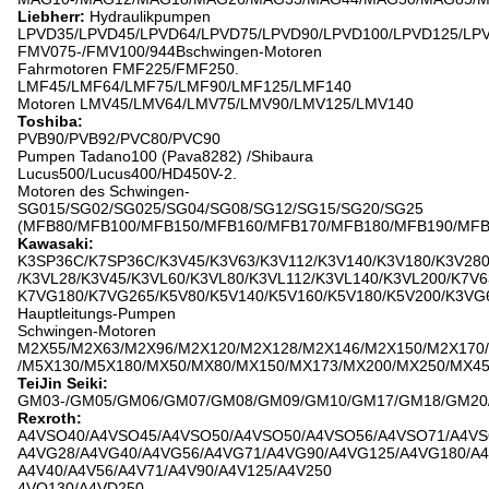
Liebherr:
Hydraulikpumpen
LPVD35/LPVD45/LPVD64/LPVD75/LPVD90/LPVD100/LPVD125/LP
FMV075-/FMV100/944Bschwingen-Motoren
Fahrmotoren FMF225/FMF250.
LMF45/LMF64/LMF75/LMF90/LMF125/LMF140
Motoren LMV45/LMV64/LMV75/LMV90/LMV125/LMV140
Toshiba:
PVB90/PVB92/PVC80/PVC90
Pumpen Tadano100 (Pava8282) /Shibaura
Lucus500/Lucus400/HD450V-2.
Motoren des Schwingen-
SG015/SG02/SG025/SG04/SG08/SG12/SG15/SG20/SG25
(MFB80/MFB100/MFB150/MFB160/MFB170/MFB180/MFB190/MFB
Kawasaki:
K3SP36C/K7SP36C/K3V45/K3V63/K3V112/K3V140/K3V180/K3V28
/K3VL28/K3V45/K3VL60/K3VL80/K3VL112/K3VL140/K3VL200/K7V6
K7VG180/K7VG265/K5V80/K5V140/K5V160/K5V180/K5V200/K3VG
Hauptleitungs-Pumpen
Schwingen-Motoren
M2X55/M2X63/M2X96/M2X120/M2X128/M2X146/M2X150/M2X170
/M5X130/M5X180/MX50/MX80/MX150/MX173/MX200/MX250/MX45
TeiJin Seiki:
GM03-/GM05/GM06/GM07/GM08/GM09/GM10/GM17/GM18/GM20/
Rexroth:
A4VSO40/A4VSO45/A4VSO50/A4VSO50/A4VSO56/A4VSO71/A4VS
A4VG28/A4VG40/A4VG56/A4VG71/A4VG90/A4VG125/A4VG180/A4
A4V40/A4V56/A4V71/A4V90/A4V125/A4V250
4VO130/A4VD250