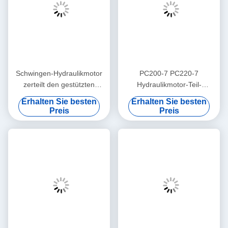
Schwingen-Hydraulikmotor
PC200-7 PC220-7
zerteilt den gestützten
Hydraulikmotor-Teil-
Dichtungs-Ausrüstungs-
Schwingen-Motor, der
Erhalten Sie besten
Erhalten Sie besten
Taumelscheibe-Zylinderblock
Soem-Verpackung repariert
Preis
Preis