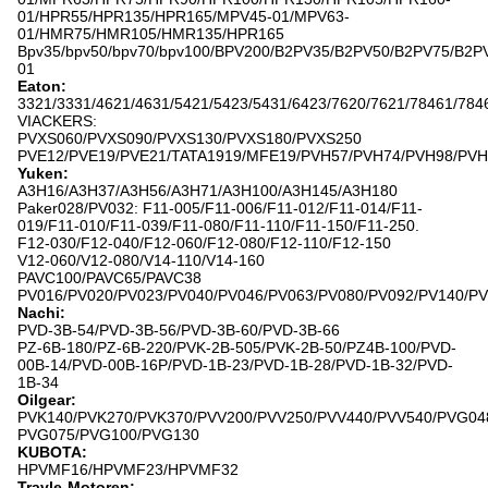
01/HPR55/HPR135/HPR165/MPV45-01/MPV63-
01/HMR75/HMR105/HMR135/HPR165
Bpv35/bpv50/bpv70/bpv100/BPV200/B2PV35/B2PV50/B2PV75/
01
Eaton:
3321/3331/4621/4631/5421/5423/5431/6423/7620/7621/78461/784
VIACKERS:
PVXS060/PVXS090/PVXS130/PVXS180/PVXS250
PVE12/PVE19/PVE21/TATA1919/MFE19/PVH57/PVH74/PVH98/PVH
Yuken:
A3H16/A3H37/A3H56/A3H71/A3H100/A3H145/A3H180
Paker028/PV032: F11-005/F11-006/F11-012/F11-014/F11-
019/F11-010/F11-039/F11-080/F11-110/F11-150/F11-250.
F12-030/F12-040/F12-060/F12-080/F12-110/F12-150
V12-060/V12-080/V14-110/V14-160
PAVC100/PAVC65/PAVC38
PV016/PV020/PV023/PV040/PV046/PV063/PV080/PV092/PV140/P
Nachi:
PVD-3B-54/PVD-3B-56/PVD-3B-60/PVD-3B-66
PZ-6B-180/PZ-6B-220/PVK-2B-505/PVK-2B-50/PZ4B-100/PVD-
00B-14/PVD-00B-16P/PVD-1B-23/PVD-1B-28/PVD-1B-32/PVD-
1B-34
Oilgear:
PVK140/PVK270/PVK370/PVV200/PVV250/PVV440/PVV540/PVG04
PVG075/PVG100/PVG130
KUBOTA:
HPVMF16/HPVMF23/HPVMF32
Travle-Motoren: