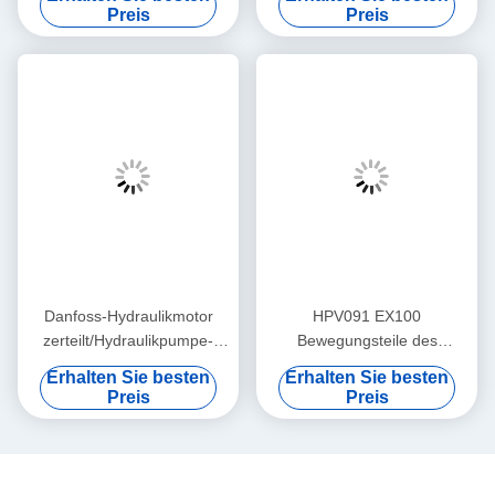
des Enden-PC200-7
MSF230 hydraulische
Preis
Preis
Danfoss-Hydraulikmotor
HPV091 EX100
zerteilt/Hydraulikpumpe-
Bewegungsteile des
Ersatzteile Relacement
Hydraulikmotor-hydraulische
Erhalten Sie besten
Erhalten Sie besten
Schwingen-zerteilt/PC220
Preis
Preis