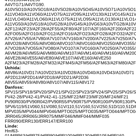
A4VTG71/A4VTG90.
A10VSO10/A10VSO18/A10VSO28/A10VSO45/A10VSO71/A10VSO1
A11VO40/A11VO60/A11VO75/A11VO95/A11VO130/A11VO145/A11
A11VLO40/A11VLO60/A11VLO75/A11VLO95/A11VLO130/A11VLO1
A11VG50/A10VG18/A10VG28/A10VG45/A10VG63/A10VTG28/A10
A2F12/A2F23/A2F28/A2F55/A2F80/A2F107/A2F160/A2F200/A2F2
A2FO05/A2FO10/A2FO12/A2FO16/A2FO23/A2FO28/A2FO32/A2F
A7V26/A7V55/A7V80/A7V107/A7V160/A7V200/A7V225/A7V250/A7
A8VO28/A8VO55/A8VO80/A8VO107/A8VO160/A8VO250/A8VO355
A7VO28/A7VO55/A7VO80/A7VO107/A7VO160/A7VO250/A7VO355
A6VM28/A6VM55/A6VM80/A6VM107/A6VM140/A6VM160/A6VM20
A6VE28/A6VE55/A6VE80/A6VE107/A6VE160/A6VE250
A2FM23/A2FM28/A2FM32/A2FM45/A2FM56/A2FM63/A2FM80/A2F
Uchida:
A8V86/A10VD17/A10VD23/A10VD28/A10VD40/A10VD43/A10VD71
AP2D12/AP2D14/AP2D18/AP2D21/AP2D36
A8V55/A8V59/A8V80/A8V107/A8V115/A8V172
Danfoss:
SPV15/SPV18/SPV20/SPV21/SPV22/SPV23/SPV24/SPV25/SPV26/
PV42-28/PV42-41/PV42-41-125/MF22/MF23/MF20/MF24/MF21
PV90R030/PV90R042/PV90R55/PV90R75/PV90R100/PV90R130/P
SPV6/119/51V060,51V/080,51V/110,51V160,51V/250,51D/110,51D/
MPV035/MPV044/MPV046/MPTO025/MPTO035/MPTO044/MPTO0
JRR045/JRR065/JRR075/MMF046/MMF044/MMF035
FRR090/ERR130/ERR147/ERR100
Linde:
Hmf63-
01/MPR63/HPR75/HPR90/HPR100/HPR130/HPR105/HPR160-