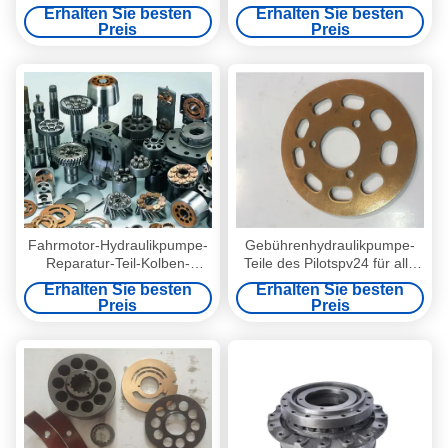
Plate 2 for Teijin Seiki
MF35 MPTO35 SPV6-119
Erhalten Sie besten
Erhalten Sie besten
GM28/GM35/GM38 Travel
Preis
Preis
Motors and Danfoss EATON
3321/3331 4621/4631
Fahrmotor-Hydraulikpumpe-
Gebührenhydraulikpumpe-
Reparatur-Teil-Kolben-
Teile des Pilotspv24 für alle
Zylinderblock-Ventil
Marken der Bagger-
Erhalten Sie besten
Erhalten Sie besten
eingeschlossen
Reparatur
Preis
Preis