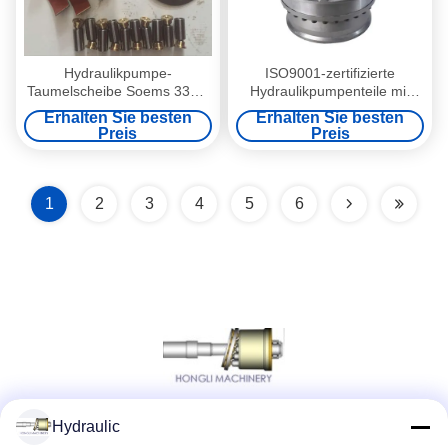
Hydraulikpumpe-
ISO9001-zertifizierte
Taumelscheibe Soems 330C
Hydraulikpumpenteile mit
A8VO107 A8VO200
1000 PSI maximalem Druck
Erhalten Sie besten
Erhalten Sie besten
für CAT E320D2/E320E
Preis
Preis
Endantrieb
1
2
3
4
5
6
Hydraulic
Social Media