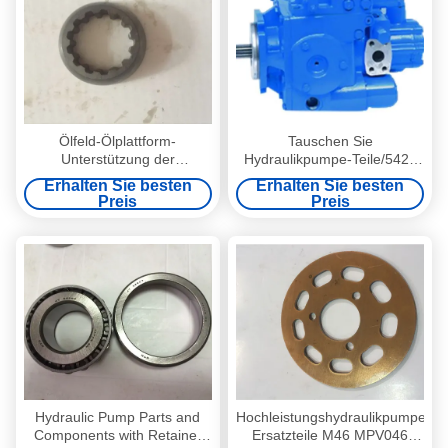
Ölfeld-Ölplattform-
Tauschen Sie
Unterstützung der
Hydraulikpumpe-Teile/5423
Hydraulikpumpe-Ersatzteil-
6423 7621 Hydraulikpumpe-
Erhalten Sie besten
Erhalten Sie besten
PV90R075 PV90RK42
Ersatzteile
Preis
Preis
PV90R180
Hydraulic Pump Parts and
Hochleistungshydraulikpumpe-
Components with Retainer
Ersatzteile M46 MPV046