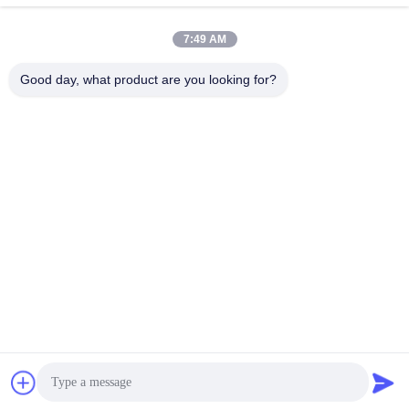
7:49 AM
Schneller Kontakt
Good day, what product are you looking for?
Telefon:
86-139-12460468
E-Mail
admin@hlhydraulics.com
Adresse:
Furong-Industriepark, Xishan-Bezirk, Wuxi-Stadt
Datenschutz-Bestimmungen
|
Seitenverzeichnis
Gute Qualität Chinas Hydraulische Pumpenteile Lieferant.
Copyright-© 2019-2026 HongLi Hydraulic Pump Co.,LtD . Alle
Rechte vorbehalten.