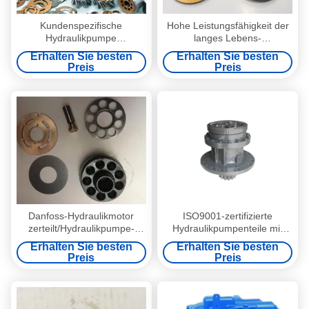
Kundenspezifische
Hohe Leistungsfähigkeit der
Hydraulikpumpe
langes Lebens-
zerteilt/Bagger-Reparatur-
Hydraulikpumpe-Ersatzteil-
Erhalten Sie besten
Erhalten Sie besten
Hydraulikpumpe-Ersatzteile
K3SP36C K3V63BDT
Preis
Preis
K3V140DT
Danfoss-Hydraulikmotor
ISO9001-zertifizierte
zerteilt/Hydraulikpumpe-
Hydraulikpumpenteile mit
Ersatzteile Relacement
maximalem Druck von 1000
Erhalten Sie besten
Erhalten Sie besten
PSI für CAT E320D2 Swing
Preis
Preis