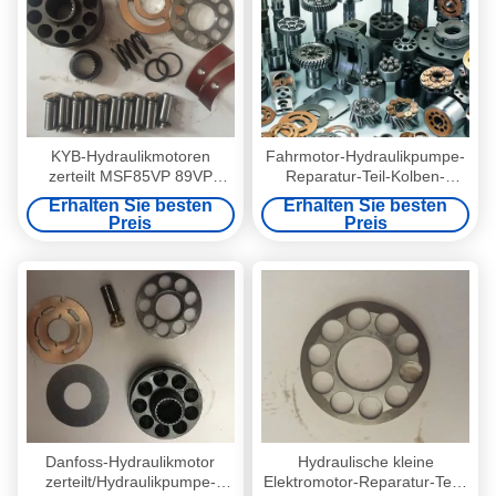
KYB-Hydraulikmotoren
Fahrmotor-Hydraulikpumpe-
zerteilt MSF85VP 89VP
Reparatur-Teil-Kolben-
230VP 340VP 1 - 3 Tage
Zylinderblock-Ventil
Erhalten Sie besten
Erhalten Sie besten
nach Zahlung
eingeschlossen
Preis
Preis
Danfoss-Hydraulikmotor
Hydraulische kleine
zerteilt/Hydraulikpumpe-
Elektromotor-Reparatur-Teile