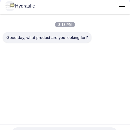
Hydraulic
Social Media
2:18 PM
Schneller Kontakt
Good day, what product are you looking for?
Telefon:
86-139-12460468
E-Mail
admin@hlhydraulics.com
Adresse:
Furong-Industriepark, Xishan-Bezirk, Wuxi-Stadt
Datenschutz-Bestimmungen
|
Seitenverzeichnis
Gute Qualität Chinas Hydraulische Pumpenteile Lieferant.
Copyright-© 2019-2026 HongLi Hydraulic Pump Co.,LtD . Alle