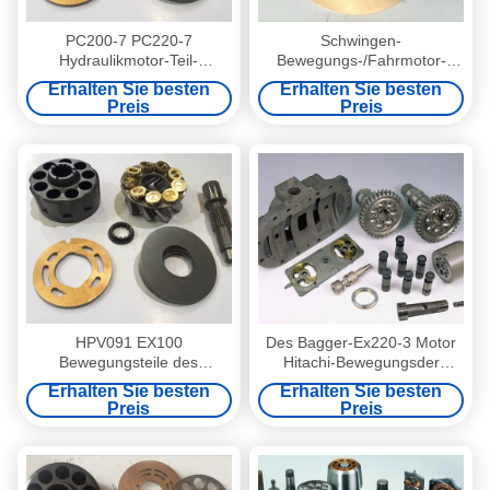
PC200-7 PC220-7
Schwingen-
Hydraulikmotor-Teil-
Bewegungs-/Fahrmotor-
Schwingen-Motor, der Soem-
Reparatur-Teile KAYABA
Erhalten Sie besten
Erhalten Sie besten
Verpackung repariert
MSF230 hydraulische
Preis
Preis
HPV091 EX100
Des Bagger-Ex220-3 Motor
Bewegungsteile des
Hitachi-Bewegungsder
Hydraulikmotor-hydraulische
teil-/Schwingen zerteilt
Erhalten Sie besten
Erhalten Sie besten
Schwingen-zerteilt/PC220
Reparatur-Sets Hpv091
Preis
Preis