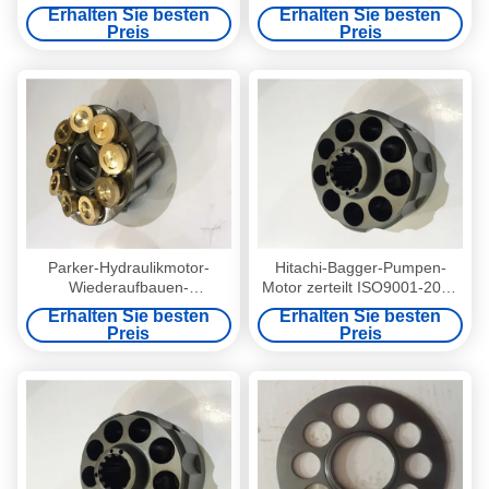
Ersatzteile Relacement
Komastu HMV110 für Antrieb
Erhalten Sie besten
Erhalten Sie besten
des Enden-PC200-7
Preis
Preis
Parker-Hydraulikmotor-
Hitachi-Bagger-Pumpen-
Wiederaufbauen-
Motor zerteilt ISO9001-2000
Ausrüstungs-Ball-Führer-
φ118×209 T15 φ49.8 Sφ29
Erhalten Sie besten
Erhalten Sie besten
Ventil-Platte enthaltene CER-
Preis
Preis
ISO