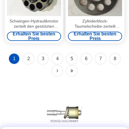
Schwingen-Hydraulikmotor
Zylinderblock-
zerteilt den gestützten
Taumelscheibe-zerteilt
Dichtungs-Ausrüstungs-
hydraulische Kolbenpumpe
Erhalten Sie besten
Erhalten Sie besten
Taumelscheibe-Zylinderblock
KAYABA MSF230 für
Preis
Preis
Schwingen-Motoren
1
2
3
4
5
6
7
8