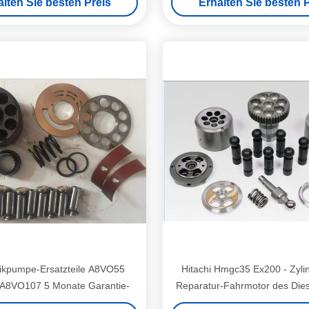
alten Sie besten Preis
Erhalten Sie besten P
pumpe-Ersatzteile A8VO55
Hitachi Hmgc35 Ex200 - Zyli
A8VO107 5 Monate Garantie-
Reparatur-Fahrmotor des Dies
Kolben 2300