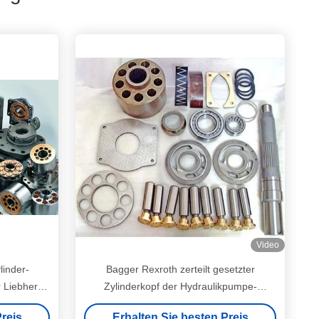
Video
inder-
Bagger Rexroth zerteilt gesetzter
 Liebherr-
Zylinderkopf der Hydraulikpumpe-
Teil-/Kolben
reis
Erhalten Sie besten Preis