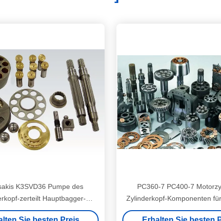
akis K3SVD36 Pumpe des
PC360-7 PC400-7 Motorzyl
erkopf-zerteilt Hauptbagger-
Zylinderkopf-Komponenten für
Block/8T K3V-Reihe
Baumaschinen
alten Sie besten Preis
Erhalten Sie besten P