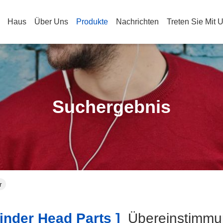
Haus
Über Uns
Produkte
Nachrichten
Treten Sie Mit 
Suchergebnis
r
inder Head Parts ]
Übereinstimm