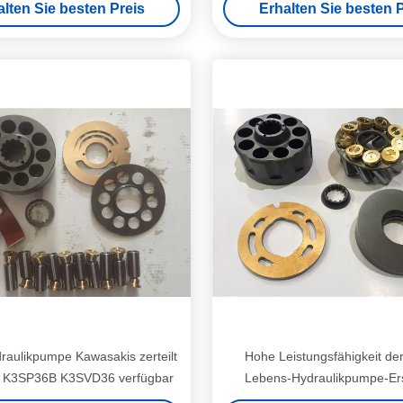
alten Sie besten Preis
Erhalten Sie besten P
raulikpumpe Kawasakis zerteilt
Hohe Leistungsfähigkeit de
K3SP36B K3SVD36 verfügbar
Lebens-Hydraulikpumpe-Ersa
K3SP36C K3V63BDT K3V