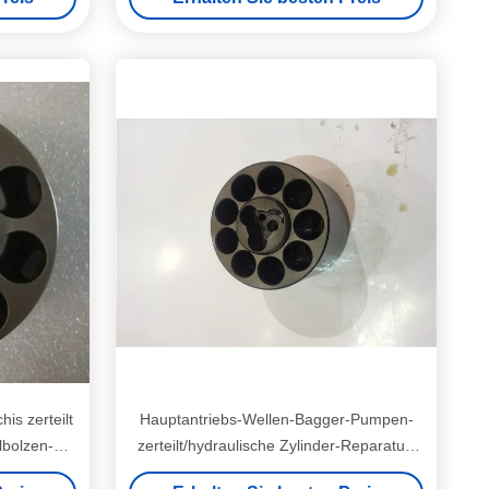
is zerteilt
Hauptantriebs-Wellen-Bagger-Pumpen-
lbolzen-
zerteilt/hydraulische Zylinder-Reparatur-
nderblock
Sets 16 x 46 Zähne