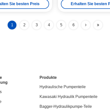
alten Sie besten Preis
Erhalten Sie besten P
1
2
3
4
5
6
e
Produkte
dung
Hydraulische Pumpenteile
s
Kawasaki Hydraulik Pumpenteile
e
Bagger-Hydraulikpumpe-Teile