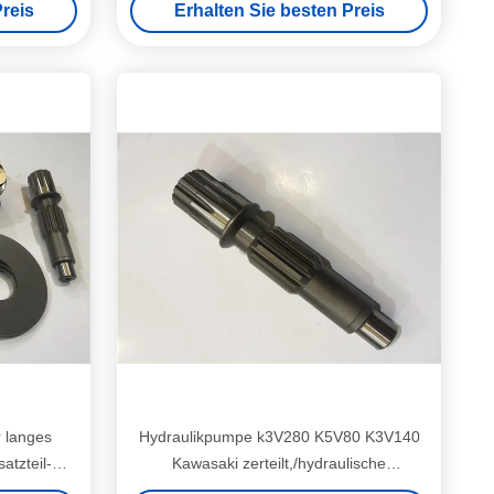
reis
Erhalten Sie besten Preis
r langes
Hydraulikpumpe k3V280 K5V80 K3V140
tzteil-
Kawasaki zerteilt,/hydraulische
140DT
Kolbenpumpe-Teile