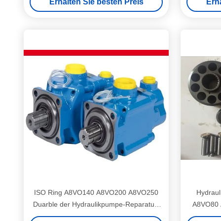
Erhalten Sie besten Preis
Erh
ISO Ring A8VO140 A8VO200 A8VO250
Hydraulik
Duarble der Hydraulikpumpe-Reparatur-
A8VO80 
Teil-28