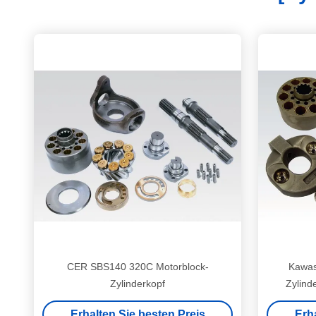
CER SBS140 320C Motorblock-
Kawas
Zylinderkopf
Zylind
Erhalten Sie besten Preis
Erh