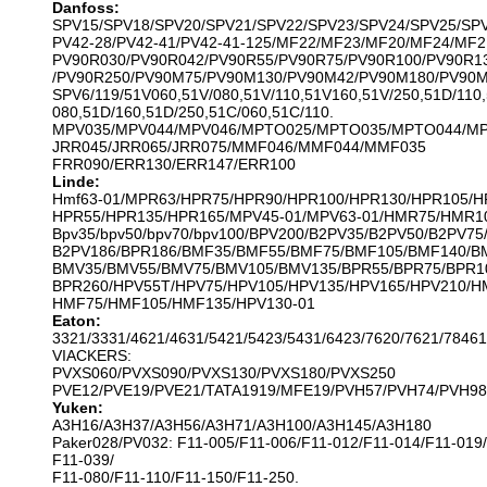
Danfoss:
SPV15/SPV18/SPV20/SPV21/SPV22/SPV23/SPV24/SPV25/SP
PV42-28/PV42-41/PV42-41-125/MF22/MF23/MF20/MF24/MF2
PV90R030/PV90R042/PV90R55/PV90R75/PV90R100/PV90R1
/PV90R250/PV90M75/PV90M130/PV90M42/PV90M180/PV90
SPV6/119/51V060,51V/080,51V/110,51V160,51V/250,51D/110,
080,51D/160,51D/250,51C/060,51C/110.
MPV035/MPV044/MPV046/MPTO025/MPTO035/MPTO044/M
JRR045/JRR065/JRR075/MMF046/MMF044/MMF035
FRR090/ERR130/ERR147/ERR100
Linde:
Hmf63-01/MPR63/HPR75/HPR90/HPR100/HPR130/HPR105/H
HPR55/HPR135/HPR165/MPV45-01/MPV63-01/HMR75/HMR1
Bpv35/bpv50/bpv70/bpv100/BPV200/B2PV35/B2PV50/B2PV75
B2PV186/BPR186/BMF35/BMF55/BMF75/BMF105/BMF140/B
BMV35/BMV55/BMV75/BMV105/BMV135/BPR55/BPR75/BPR1
BPR260/HPV55T/HPV75/HPV105/HPV135/HPV165/HPV210/H
HMF75/HMF105/HMF135/HPV130-01
Eaton:
3321/3331/4621/4631/5421/5423/5431/6423/7620/7621/78461
VIACKERS:
PVXS060/PVXS090/PVXS130/PVXS180/PVXS250
PVE12/PVE19/PVE21/TATA1919/MFE19/PVH57/PVH74/PVH98
Yuken:
A3H16/A3H37/A3H56/A3H71/A3H100/A3H145/A3H180
Paker028/PV032: F11-005/F11-006/F11-012/F11-014/F11-019/
F11-039/
F11-080/F11-110/F11-150/F11-250.