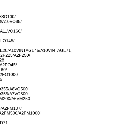
VSO100/
/A10VO85/
A11VO160/
LO145/
E28/A10VINTAGE45/A10VINTAGE71
2F225/A2F250/
28
A2FO45/
60/
A2FO1000
0/
O355/A8VO500
O355/A7VO500
M200/A6VM250
/A2FM107/
A2FM500/A2FM1000
VD71