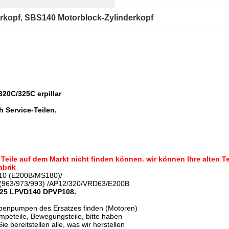
rkopf
, 
SBS140 Motorblock-Zylinderkopf
20C/325C erpillar
 Service-Teilen.
e Teile auf dem Markt nicht finden können. wir können Ihre alten 
abrik
10 (E200B/MS180)/
(963/973/993) /AP12/320/VRD63/E200B
25 LPVD140 DPVP108.
olbenpumpen des Ersatzes finden (Motoren)
mpeteile, Bewegungsteile, bitte haben
ie bereitstellen alle, was wir herstellen