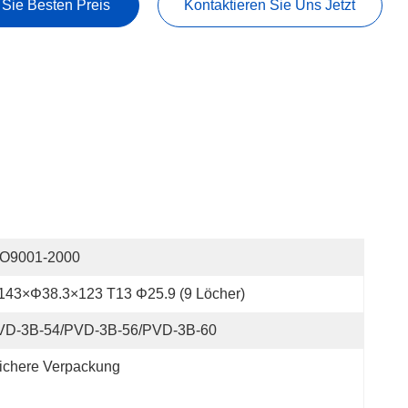
 Sie Besten Preis
Kontaktieren Sie Uns Jetzt
SO9001-2000
143×φ38.3×123 T13 Φ25.9 (9 Löcher)
VD-3B-54/PVD-3B-56/PVD-3B-60
ichere Verpackung