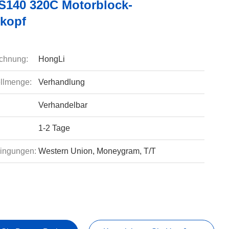
140 320C Motorblock-
rkopf
chnung:
HongLi
llmenge:
Verhandlung
Verhandelbar
1-2 Tage
ingungen:
Western Union, Moneygram, T/T