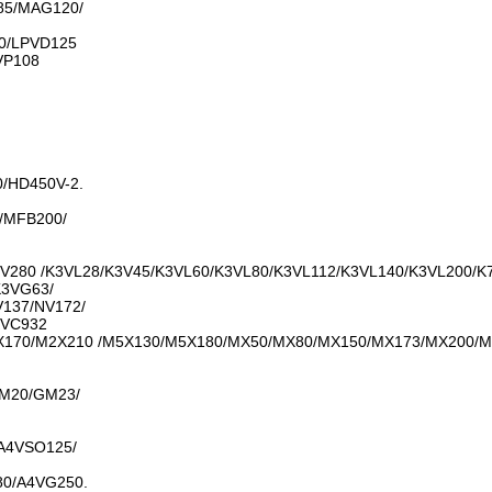
5/MAG120/
0/LPVD125
VP108
0/HD450V-2.
/MFB200/
V280 /K3VL28/K3V45/K3VL60/K3VL80/K3VL112/K3VL140/K3VL200/K
K3VG63/
137/NV172/
KVC932
170/M2X210 /M5X130/M5X180/MX50/MX80/MX150/MX173/MX200/
M20/GM23/
A4VSO125/
0/A4VG250.