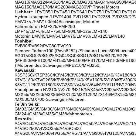
MAG10/MAG12/MAG18/MAG26/MAG33/MAG44/MAG50/MAG8
MAG150/MAG170/MAG200/MAG230VP Travel Motors
Liebherr:
LPVD35/LPVD45/LPVD64/LPVD75/LPVD90/LPVD10
Hydraulikpumpen /LPVD140/LPVD165/LPVD225/LPVD250/DP
FMV075-/FMV100/944Bschwingen-Motoren
Fahrmotoren FMF225/FMF250.
LMF45/LMF64/LMF75/LMF90/LMF125/LMF140
Motoren LMV45/LMV64/LMV75/LMV90/LMV125/LMV140
Toshiba:
PVB90/PVB92/PVC80/PVC90
Pumpen Tadano100 (Pava8282) /Shibaura Lucus500/Lucus40
SG015/SG02/SG025/SG04/SG08/SG12/SG15/SG20/SG25
(MFB80/MFB100/MFB150/MFB160/MFB170/MFB180/MFB190
) Motoren des Schwingen-MFB210/MFB250.
Kawasaki:
K3SP36C/K7SP36C/K3V45/K3V63/K3V112/K3V140/K3V180/K3
K7VG180/K7VG265/K5V80/K5V140/K5V160/K5V180/K5V200/
K3VG112/K3VG180/K3VG280/NV45/NV64/NV70/111/NV120/NV
Hauptpumpen NV210/NV270 /NX15/NVK45/KVC925/KVC930/
M2X55/M2X63/M2X96/M2X120/M2X128/M2X146/M2X150/M2X
/MX530/MX700-Schwingen-Motoren.
TeiJin Seiki:
GM03/GM05/GM06/GM07/GM08/GM09/GM10/GM17/GM18/G
GM24-/GM28/GM35/GM38/fahrmotoren.
Rexroth:
A4VSO40/A4VSO45/A4VSO50/A4VSO50/A4VSO56/A4VSO71/
A4VSO250/A4VSO355/A4VSO500.
A4VG28/A4VG40/A4VG56/A4VG71/A4VG90/A4VG125/A4VG18