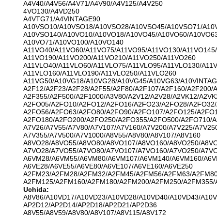
A4V40/A4V56/A4V71/A4V90/A4V125/A4V250
4VO130/A4VD250
A4VTG71/A4VINTAGE90.
A10VSO10/A10VSO18/A10VSO28/A10VSO45/A10VSO71/A10
A10VSO140/A10VO10/A10VO18/A10VO45/A10VO60/A10VO63
A10VO71/A10VO100/A10VO140
A11VO40/A11VO60/A11VO75/A11VO95/A11VO130/A11VO145/
A11VO190/A11VO200/A11VO210/A11VO250/A11VO260
A11VLO40/A11VLO60/A11VLO75/A11VLO95/A11VLO130/A11V
A11VLO160/A11VLO190/A11VLO250/A11VLO260
A11VG50/A10VG18/A10VG28/A10VG45/A10VG63/A10VINTAG
A2F12/A2F23/A2F28/A2F55/A2F80/A2F107/A2F160/A2F200/A
A2F355/A2F500/A2F1000/A3V80/A2V12/A2V28/A2VK12/A2VK
A2FO05/A2FO10/A2FO12/A2FO16/A2FO23/A2FO28/A2FO32/
A2FO56/A2FO63/A2FO80/A2FO90/A2FO107/A2FO125/A2FO1
A2FO180/A2FO200/A2FO250/A2FO355/A2FO500/A2FO710/
A7V26/A7V55/A7V80/A7V107/A7V160/A7V200/A7V225/A7V25
A7V355/A7V500/A7V1000/A8V55/A8V80/A8V107/A8V160
A8VO28/A8VO55/A8VO80/A8VO107/A8VO160/A8VO250/A8V
A7VO28/A7VO55/A7VO80/A7VO107/A7VO160/A7VO250/A7V
A6VM28/A6VM55/A6VM80/A6VM107/A6VM140/A6VM160/A6V
A6VE28/A6VE55/A6VE80/A6VE107/A6VE160/A6VE250
A2FM23/A2FM28/A2FM32/A2FM45/A2FM56/A2FM63/A2FM80
A2FM125/A2FM160/A2FM180/A2FM200/A2FM250/A2FM355/
Uchida:
A8V86/A10VD17/A10VD23/A10VD28/A10VD40/A10VD43/A10
AP2D12/AP2D14/AP2D18/AP2D21/AP2D36
A8V55/A8V59/A8V80/A8V107/A8V115/A8V172