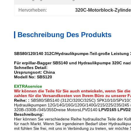
Hervorheben:
320C-Motorblock-Zylinde
Beschreibung Des Produkts
SBS80/120/140 312C/Hydraulikpumpe-Teil-große Leistung 3
Für erpillar-Bagger SBS140 und Hydraulikpumpe 320C nach
Schnelles Detail:
Ursprungsort: China
Modell No: SBS120
EXTRAservice
Wir können die Teile für Sie auch entwickeln, wenn Sie di
zahlen für die Versandkosten von Ihrem Büro zu unserer F
Reihe: :
SBS80/SBS140 (312C/320C/325C) SPK10/10/SPV10/
Hydraulikpumpen 12G/14G/16G/120G/140G/215/225/235/245 
320B-/330B-/345/355Dreise MotorsLPVD140
LPVD165 LPVD2
Beschreibung:
Hier können Sie verschiedene Reihe hydraulische Teile der K
für nach Markt. Wenn Sie irgendeinen Bedarf über Hydraulikpu
mit fühlen Sie frei, mit uns in Verbindung zu treten, wir möchte S