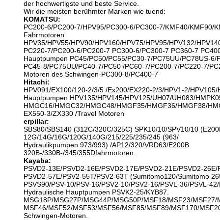
der hochwertigste und beste Service.
Wir die meisten berühmter Marken wie tuend:
KOMATSU:
PC200-6/PC200-7/HPV95/PC300-6/PC300-7/KMF40/KMF90/K
Fahrmotoren
HPV35/HPV55/HPV90/HPV160/HPV75/HPV95/HPV132/HPV140
PC220-7/PC200-6/PC200-7 PC300-6/PC300-7 PC360-7 PC40
Hauptpumpen PC45/PC50/PC55/PC30-7/PC75UU/PC78US-6/P
PC45-8/PC75UU/PC40-7/PC50 /PC60-7/PC200-7/PC220-7/PC2
Motoren des Schwingen-PC300-8/PC400-7
Hitachi:
HPV091/EX100/120-2/3/5 /Ex200/EX220-2/3/HPV1-2/HPV105
Hauptpumpen HPV135/HPV145/HPV125/UH07/UH083/HMPK055
HMGC16/HMGC32/HMGC48/HMGF35/HMGF36/HMGF38/HM
EX550-3/ZX330 /Travel Motoren
erpillar:
SBS80/SBS140 (312C/320C/325C) SPK10/10/SPV10/10 (E200
12G/14G/16G/120G/140G/215/225/235/245 (963/
Hydraulikpumpen 973/993) /AP12/320/VRD63/E200B
320B-/330B-/345/355Dfahrmotoren.
Kayaba:
PSVD2-13E/PSVD2-16E/PSVD2-17E/PSVD2-21E/PSVD2-26E/
PSVD2-57E/PSV2-55T/PSV2-63T (Sumitomo120/Sumitomo 265
PSVS90/PSV-10/PSV-16/PSV2-10/PSV2-16/PSVL-36/PSVL-42/
Hydraulische Hauptpumpen PSVK2-25/KYB87.
MSG18P/MSG27P/MSG44P/MSG50P/MSF18/MSF23/MSF27/
MSF46/MSF52/MSF53/MSF56/MSF85/MSF89/MSF170/MSF2
Schwingen-Motoren.