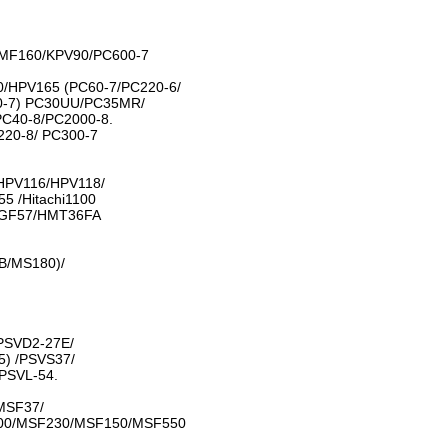
MF160/KPV90/PC600-7
/HPV165 (PC60-7/PC220-6/
0-7) PC30UU/PC35MR/
C40-8/PC2000-8.
20-8/ PC300-7
/HPV116/HPV118/
 /Hitachi1100
GF57/HMT36FA
B/MS180)/
PSVD2-27E/
) /PSVS37/
PSVL-54.
MSF37/
00/MSF230/MSF150/MSF550