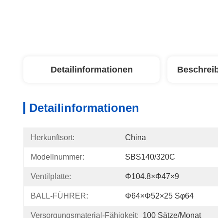
Detailinformationen
Beschrei
Detailinformationen
Herkunftsort:
China
Modellnummer:
SBS140/320C
Ventilplatte:
Φ104.8×φ47×9
BALL-FÜHRER:
Φ64×φ52×25 Sφ64
Versorgungsmaterial-Fähigkeit:
100 Sätze/Monat