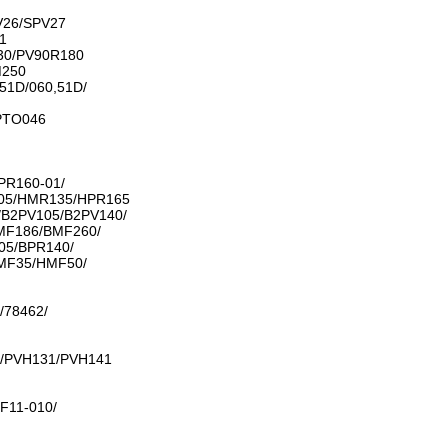
V26/SPV27
1
30/PV90R180
M250
51D/060,51D/
PTO046
PR160-01/
05/HMR135/HPR165
/B2PV105/B2PV140/
MF186/BMF260/
05/BPR140/
MF35/HMF50/
/78462/
/PVH131/PVH141
F11-010/