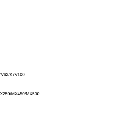
7V63/K7V100
MX250/MX450/MX500