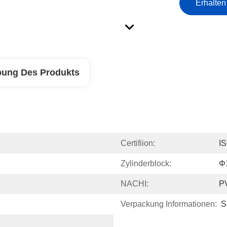
Erhalten
bung Des Produkts
Certifiion:
I
Zylinderblock:
Φ
NACHI:
P
Verpackung Informationen:
S