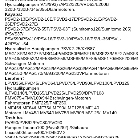
Hydraulikpumpen 973/993) /AP12/320/VRD63/E200B
320B-/330B-/345/355Dfahrmotoren.
Kayaba:
PSVD2-13E/PSVD2-16E/PSVD2-17E/PSVD2-21E/PSVD2-
26E/PSVD2-27E/
PSVD2-57E/PSV2-55T/PSV2-63T (Sumitomo120/Sumitomo 265)
/PSVS37/
PSVS90/PSV-10/PSV-16/PSV2-10/PSV2-16/PSVL-36/PSVL-
42/PSVL-54.
Hydraulische Hauptpumpen PSVK2-25/KYB87.
MSG18P/MSG27P/MSG44P/MSG50P/MSF18/MSF23/MSF27/MSF3
MSF46/MSF52/MSF53/MSF56/MSF85/MSF89/MSF170/MSF200/M
Schwingen-Motoren.
MAG10/MAG12/MAG18/MAG26/MAG33/MAG44/MAG50/MAG85/M
MAG150-/MAG170/MAG200/MAG230VPfahrmotoren
Liebherr:
LPVD35/LPVD45/LPVD64/LPVD75/LPVD90/LPVD100/LPVD125
Hydraulikpumpen
/LPVD140/LPVD165/LPVD225/LPVD250/DPVP108
FMV075-/FMV100/944Bschwingen-Motoren
Fahrmotoren FMF225/FMF250.
LMF45/LMF64/LMF75/LMF90/LMF125/LMF140
Motoren LMV45/LMV64/LMV75/LMV90/LMV125/LMV140
Toshiba:
PVB90/PVB92/PVC80/PVC90
Pumpen Tadano100 (Pava8282) /Shibaura
Lucus500/Lucus400/HD450V-2.
SG015/SG02/SG025/SG04/SG08/SG12/SG15/SG20/SG25