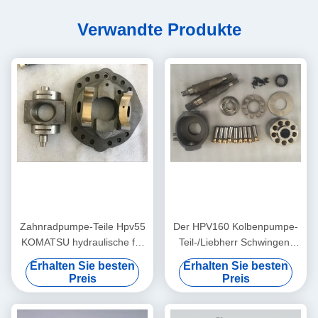
Verwandte Produkte
Zahnradpumpe-Teile Hpv55
Der HPV160 Kolbenpumpe-
KOMATSU hydraulische für
Teil-/Liebherr Schwingen-
Baumaschinen Pc120-5
Motor Bagger-Pumpen-der
Erhalten Sie besten
Erhalten Sie besten
Teil-Pc50
Preis
Preis