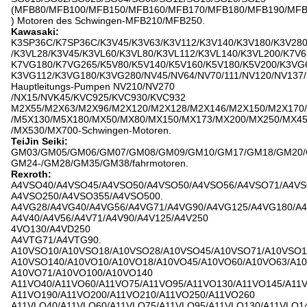
(MFB80/MFB100/MFB150/MFB160/MFB170/MFB180/MFB190/MFB
) Motoren des Schwingen-MFB210/MFB250.
Kawasaki:
K3SP36C/K7SP36C/K3V45/K3V63/K3V112/K3V140/K3V180/K3V28
/K3VL28/K3V45/K3VL60/K3VL80/K3VL112/K3VL140/K3VL200/K7V6
K7VG180/K7VG265/K5V80/K5V140/K5V160/K5V180/K5V200/K3VG
K3VG112/K3VG180/K3VG280/NV45/NV64/NV70/111/NV120/NV137/
Hauptleitungs-Pumpen NV210/NV270
/NX15/NVK45/KVC925/KVC930/KVC932
M2X55/M2X63/M2X96/M2X120/M2X128/M2X146/M2X150/M2X170
/M5X130/M5X180/MX50/MX80/MX150/MX173/MX200/MX250/MX4
/MX530/MX700-Schwingen-Motoren.
TeiJin Seiki:
GM03/GM05/GM06/GM07/GM08/GM09/GM10/GM17/GM18/GM20/
GM24-/GM28/GM35/GM38/fahrmotoren.
Rexroth:
A4VSO40/A4VSO45/A4VSO50/A4VSO50/A4VSO56/A4VSO71/A4VS
A4VSO250/A4VSO355/A4VSO500.
A4VG28/A4VG40/A4VG56/A4VG71/A4VG90/A4VG125/A4VG180/A4
A4V40/A4V56/A4V71/A4V90/A4V125/A4V250
4VO130/A4VD250
A4VTG71/A4VTG90.
A10VSO10/A10VSO18/A10VSO28/A10VSO45/A10VSO71/A10VSO1
A10VSO140/A10VO10/A10VO18/A10VO45/A10VO60/A10VO63/A10
A10VO71/A10VO100/A10VO140
A11VO40/A11VO60/A11VO75/A11VO95/A11VO130/A11VO145/A11V
A11VO190/A11VO200/A11VO210/A11VO250/A11VO260
A11VLO40/A11VLO60/A11VLO75/A11VLO95/A11VLO130/A11VLO14