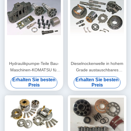
Hydraulikpumpe-Teile Bau-
Dieselnockenwelle in hohem
Maschinen-KOMATSU für
Grade austauschbares
Bagger-PC 2000-8 HPV375
ISO9001 der leistungs-
Erhalten Sie besten
Erhalten Sie besten
HPVMF32 genehmigt
Preis
Preis