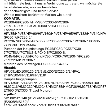
mit fühlen Sie frei, mit uns in Verbindung zu treten, wir möchte Sie
bereitstellen alle, was wir herstellen
der hochwertigste und beste Service.
Wir die meisten berühmter Marken wie tuend:
KOMATSU:
PC200-6/PC200-7/HPV95/PC300-6/PC300-
7/KMF40/KMF90/KMF160/KPV90/PC600-7
Fahrmotoren
HPV35/HPV55/HPV90/HPV160/HPV75/HPV95/HPV132/HPV140/HP
(PC60-7/PC220-6/
PC220-7/PC200-6/PC200-7 PC300-6/PC300-7 PC360-7 PC400-
7) PC30UU/PC35MR/
Pumpen der Hauptleitungs-PC45/PC50/PC55/PC30-
7/PC75UU/PC78US-6/PC40-8/PC2000-8.
PC45-8/PC75UU/PC40-7/PC50 /PC60-7/PC200-7/PC220-
7/PC220-8/ PC300-7
Motoren des Schwingen-PC300-8/PC400-7
Hitachi:
HPV091/EX100/120-2/3/5 /Ex200/EX220-2/3/HPV1-
2/HPV105/HPV116/HPV118/
Hauptleitungspumpen
HPV135/HPV145/HPV125/UH07/UH083/HMPK055 /Hitachi1100
HMGC16/HMGC32/HMGC48/HMGF35/HMGF36/HMGF38/HMGF57
EX550-3/ZX330 /Travel Motoren
erpillar:
SBS80/SBS140 (312C/320C/325C) SPK10/10/SPV10/10
(E200B/MS180)/
12G/14G/16G/120G/140G/215/225/235/245 (963/