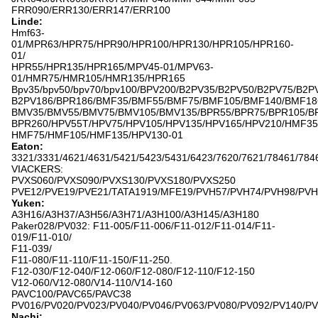
FRR090/ERR130/ERR147/ERR100
Linde:
Hmf63-
01/MPR63/HPR75/HPR90/HPR100/HPR130/HPR105/HPR160-
01/
HPR55/HPR135/HPR165/MPV45-01/MPV63-
01/HMR75/HMR105/HMR135/HPR165
Bpv35/bpv50/bpv70/bpv100/BPV200/B2PV35/B2PV50/B2PV75/B2P
B2PV186/BPR186/BMF35/BMF55/BMF75/BMF105/BMF140/BMF18
BMV35/BMV55/BMV75/BMV105/BMV135/BPR55/BPR75/BPR105/B
BPR260/HPV55T/HPV75/HPV105/HPV135/HPV165/HPV210/HMF35
HMF75/HMF105/HMF135/HPV130-01
Eaton:
3321/3331/4621/4631/5421/5423/5431/6423/7620/7621/78461/784
VIACKERS:
PVXS060/PVXS090/PVXS130/PVXS180/PVXS250
PVE12/PVE19/PVE21/TATA1919/MFE19/PVH57/PVH74/PVH98/PVH
Yuken:
A3H16/A3H37/A3H56/A3H71/A3H100/A3H145/A3H180
Paker028/PV032: F11-005/F11-006/F11-012/F11-014/F11-
019/F11-010/
F11-039/
F11-080/F11-110/F11-150/F11-250.
F12-030/F12-040/F12-060/F12-080/F12-110/F12-150
V12-060/V12-080/V14-110/V14-160
PAVC100/PAVC65/PAVC38
PV016/PV020/PV023/PV040/PV046/PV063/PV080/PV092/PV140/P
Nachi: