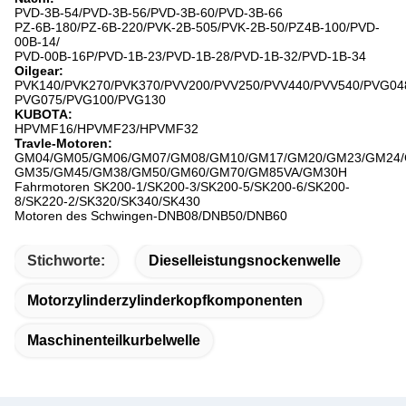
PVD-3B-54/PVD-3B-56/PVD-3B-60/PVD-3B-66
PZ-6B-180/PZ-6B-220/PVK-2B-505/PVK-2B-50/PZ4B-100/PVD-
00B-14/
PVD-00B-16P/PVD-1B-23/PVD-1B-28/PVD-1B-32/PVD-1B-34
Oilgear:
PVK140/PVK270/PVK370/PVV200/PVV250/PVV440/PVV540/PVG04
PVG075/PVG100/PVG130
KUBOTA:
HPVMF16/HPVMF23/HPVMF32
Travle-Motoren:
GM04/GM05/GM06/GM07/GM08/GM10/GM17/GM20/GM23/GM24/
GM35/GM45/GM38/GM50/GM60/GM70/GM85VA/GM30H
Fahrmotoren SK200-1/SK200-3/SK200-5/SK200-6/SK200-
8/SK220-2/SK320/SK340/SK430
Motoren des Schwingen-DNB08/DNB50/DNB60
Stichworte:
Dieselleistungsnockenwelle
Motorzylinderzylinderkopfkomponenten
Maschinenteilkurbelwelle