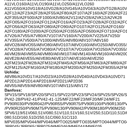
A11VLO160/A11VLO190/A11VLO250/A11VLO260
A11VG50/A10VG18/A10VG28/A10VG45/A10VG63/A10VTG28/A10
A2F12/A2F23/A2F28/A2F55/A2F80/A2F107/A2F160/A2F200/A2F22
A2F355/A2F500/A2F1000/A3V80/A2V12/A2V28/A2VK12/A2VK28
A2FO05/A2FO10/A2FO12/A2FO16/A2FO23/A2FO28/A2FO32/A2FO
A2FO56/A2FO63/A2FO80/A2FO90/A2FO107/A2FO125/A2FO160/
A2FO180/A2FO200/A2FO250/A2FO355/A2FO500/A2FO710/A2FO
A7V26/A7V55/A7V80/A7V107/A7V160/A7V200/A7V225/A7V250/
A7V355/A7V500/A7V1000/A8V55/A8V80/A8V107/A8V160
A8VO28/A8VO55/A8VO80/A8VO107/A8VO160/A8VO250/A8VO355
A7VO28/A7VO55/A7VO80/A7VO107/A7VO160/A7VO250/A7VO355
A6VM28/A6VM55/A6VM80/A6VM107/A6VM140/A6VM160/A6VM20
A6VE28/A6VE55/A6VE80/A6VE107/A6VE160/A6VE250
A2FM23/A2FM28/A2FM32/A2FM45/A2FM56/A2FM63/A2FM80/A2F
A2FM125/A2FM160/A2FM180/A2FM200/A2FM250/A2FM355/A2F
Uchida:
A8V86/A10VD17/A10VD23/A10VD28/A10VD40/A10VD43/A10VD71
AP2D12/AP2D14/AP2D18/AP2D21/AP2D36
A8V55/A8V59/A8V80/A8V107/A8V115/A8V172
Danfoss:
SPV15/SPV18/SPV20/SPV21/SPV22/SPV23/SPV24/SPV25/SPV26/
PV42-28/PV42-41/PV42-41-125/MF22/MF23/MF20/MF24/MF21
PV90R030/PV90R042/PV90R55/PV90R75/PV90R100/PV90R130/P
/PV90R250/PV90M75/PV90M130/PV90M42/PV90M180/PV90M250
SPV6/119/51V060,51V/080,51V/110,51V160,51V/250,51D/110,51D/
080,51D/160,51D/250,51C/060,51C/110.
MPV035/MPV044/MPV046/MPTO025/MPTO035/MPTO044/MPTO0
JRR045/JRR065/JRR075/MMF046/MMF044/MMF035