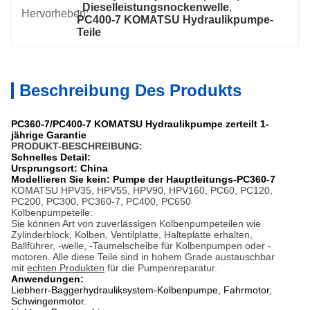
, 
Dieselleistungsnockenwelle
, 
Hervorheben:
PC400-7 KOMATSU Hydraulikpumpe-
Teile
Beschreibung Des Produkts
PC360-7/PC400-7 KOMATSU Hydraulikpumpe zerteilt 1-
jährige Garantie
PRODUKT-BESCHREIBUNG:
Schnelles Detail:
Ursprungsort: China
Modellieren Sie kein: Pumpe der Hauptleitungs-PC360-7
KOMATSU HPV35, HPV55, HPV90, HPV160, PC60, PC120,
PC200, PC300, PC360-7, PC400, PC650
Kolbenpumpeteile:
Sie können Art von zuverlässigen Kolbenpumpeteilen wie
Zylinderblock, Kolben, Ventilplatte, Halteplatte erhalten,
Ballführer, -welle, -Taumelscheibe für Kolbenpumpen oder -
motoren. Alle diese Teile sind in hohem Grade austauschbar
mit
echten Produkten
für die Pumpenreparatur.
Anwendungen:
Liebherr-Baggerhydrauliksystem-Kolbenpumpe, Fahrmotor,
Schwingenmotor.