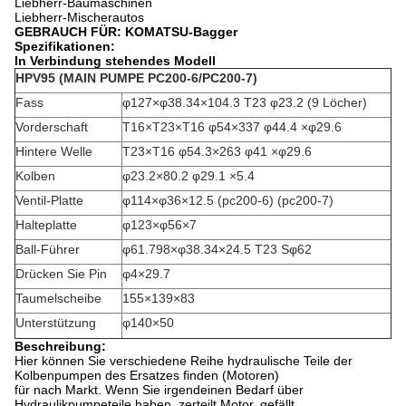
Liebherr-Baumaschinen
Liebherr-Mischerautos
GEBRAUCH FÜR: KOMATSU-Bagger
Spezifikationen:
In Verbindung stehendes Modell
HPV95 (MAIN PUMPE PC200-6/PC200-7)
Fass
φ127×φ38.34×104.3 T23 φ23.2 (9 Löcher)
Vorderschaft
T16×T23×T16 φ54×337 φ44.4 ×φ29.6
Hintere Welle
T23×T16 φ54.3×263 φ41 ×φ29.6
Kolben
φ23.2×80.2 φ29.1 ×5.4
Ventil-Platte
φ114×φ36×12.5 (pc200-6) (pc200-7)
Halteplatte
φ123×φ56×7
Ball-Führer
φ61.798×φ38.34×24.5 T23 Sφ62
Drücken Sie Pin
φ4×29.7
Taumelscheibe
155×139×83
Unterstützung
φ140×50
Beschreibung:
Hier können Sie verschiedene Reihe hydraulische Teile der
Kolbenpumpen des Ersatzes finden (Motoren)
für nach Markt. Wenn Sie irgendeinen Bedarf über
Hydraulikpumpeteile haben, zerteilt Motor, gefällt