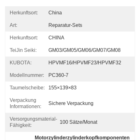
Herkunftsort:
China
Art:
Reparatur-Sets
Herkunftsort:
CHINA
TeiJin Seiki:
GM03/GM05/GM06/GM07/GM08
KUBOTA:
HPVMF16/HPVMF23/HPVMF32
Modellnummer:
PC360-7
Taumelscheibe:
155×139×83
Verpackung
Sichere Verpackung
Informationen:
Versorgungsmaterial-
100 Sätze/Monat
Fähigkeit:
Motorzylinderzylinderkopfkomponenten