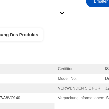
Erhalten
bung Des Produkts
Certifiion:
I
Modell No:
D
VERWENDEN SIE FÜR:
3
7/A8VO140
Verpackung Informationen:
S