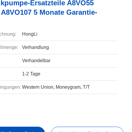
ikpumpe-Ersatzteile A8VO55
A8VO107 5 Monate Garantie-
chnung:
HongLi
llmenge:
Verhandlung
Verhandelbar
1-2 Tage
ingungen:
Western Union, Moneygram, T/T