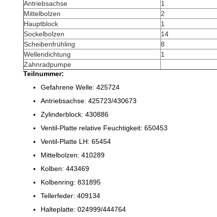
Antriebsachse
1
Mittelbolzen
2
Hauptblock
1
Sockelbolzen
14
Scheibenfrühling
8
Wellendichtung
1
Zahnradpumpe
Teilnummer:
Gefahrene Welle: 425724
Antriebsachse: 425723/430673
Zylinderblock: 430886
Ventil-Platte relative Feuchtigkeit: 650453
Ventil-Platte LH: 65454
Mittelbolzen: 410289
Kolben: 443469
Kolbenring: 831895
Tellerfeder: 409134
Halteplatte: 024999/444764