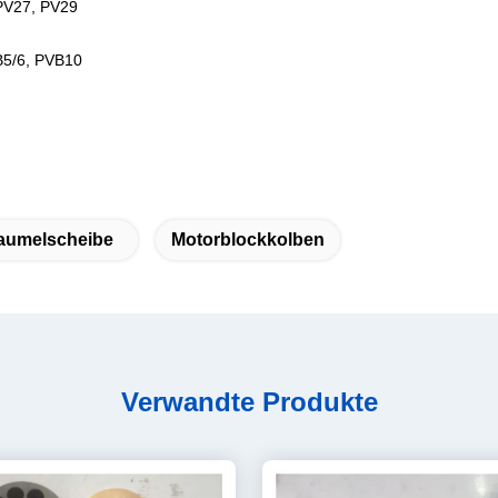
PV27, PV29
5/6, PVB10
aumelscheibe
Motorblockkolben
Verwandte Produkte