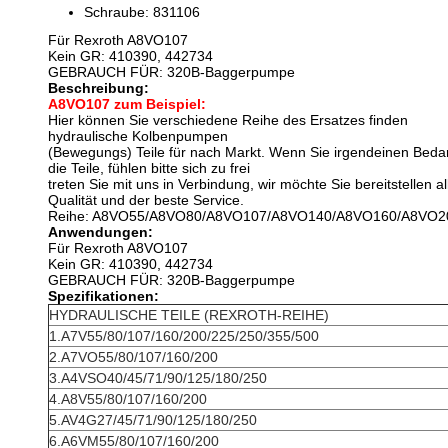
Schraube: 831106
Für Rexroth A8VO107
Kein GR: 410390, 442734
GEBRAUCH FÜR: 320B-Baggerpumpe
Beschreibung:
A8VO107 zum Beispiel:
Hier können Sie verschiedene Reihe des Ersatzes finden
hydraulische Kolbenpumpen
(Bewegungs) Teile für nach Markt. Wenn Sie irgendeinen Bedar
die Teile, fühlen bitte sich zu frei
treten Sie mit uns in Verbindung, wir möchte Sie bereitstellen a
Qualität und der beste Service.
Reihe: A8VO55/A8VO80/A8VO107/A8VO140/A8VO160/A8VO2
Anwendungen:
Für Rexroth A8VO107
Kein GR: 410390, 442734
GEBRAUCH FÜR: 320B-Baggerpumpe
Spezifikationen:
HYDRAULISCHE TEILE (REXROTH-REIHE)
1.A7V55/80/107/160/200/225/250/355/500
2.A7VO55/80/107/160/200
3.A4VSO40/45/71/90/125/180/250
4.A8V55/80/107/160/200
5.AV4G27/45/71/90/125/180/250
6.A6VM55/80/107/160/200