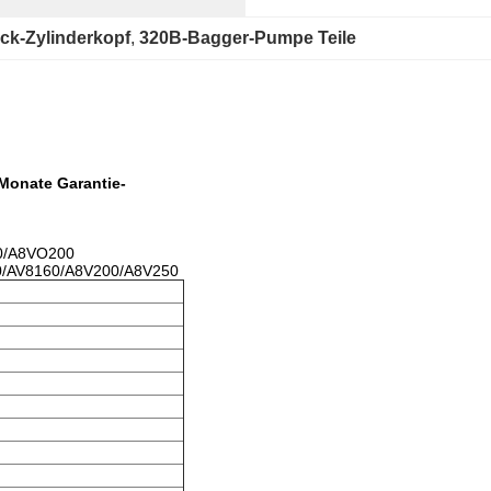
ck-Zylinderkopf
, 
320B-Bagger-Pumpe Teile
Monate Garantie-
0/A8VO200
0/AV8160/A8V200/A8V250