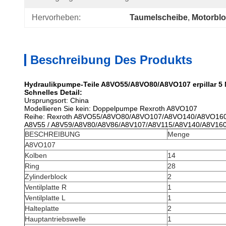
Hervorheben:
Taumelscheibe
, 
Motorblo
Beschreibung Des Produkts
Hydraulikpumpe-Teile A8VO55/A8VO80/A8VO107 erpillar 5 
Schnelles Detail:
Ursprungsort: China
Modellieren Sie kein: Doppelpumpe Rexroth A8VO107
Reihe:
Rexroth A8VO55/A8VO80/A8VO107/A8VO140/A8VO16
A8V55 / A8V59/A8V80/A8V86/A8V107/A8V115/A8V140/A8V16
BESCHREIBUNG
Menge
A8VO107
Kolben
14
Ring
28
Zylinderblock
2
Ventilplatte R
1
Ventilplatte L
1
Halteplatte
2
Hauptantriebswelle
1