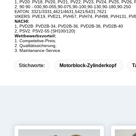
1, PV20: PV18, PV20, PV21, PV22, PV23, PV24, PV25, PV26, 
2, 90:90 - 030,90-055,90-075,90-100,90-130,90-180,90-250
EATON: 3321/3331,4621/4631,5421/5431,7621
VIKERS: PVE19, PVE21, PVH57, PVH74, PVH98, PVH131, PVB
NACHI:
1, PVD2B: PVD2B-34, PVD2B-36, PVD2B-38, PVD2B-40
2, PSV2: PSV2-55 (SH100/120)
Wettbewerbsvorteil:
1.
Competetive-Preis;
2. Qualitätssicherung;
3. Maintanance-Service.
Stichworte:
Motorblock-Zylinderkopf
T