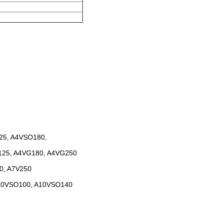
25, A4VSO180,
125, A4VG180, A4VG250
00, A7V250
A10VSO100, A10VSO140