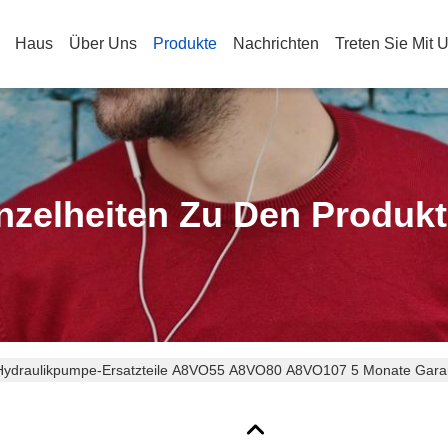
Haus
Über Uns
Produkte
Nachrichten
Treten Sie Mit 
nzelheiten Zu Den Produk
Hydraulikpumpe-Ersatzteile A8VO55 A8VO80 A8VO107 5 Monate Gar