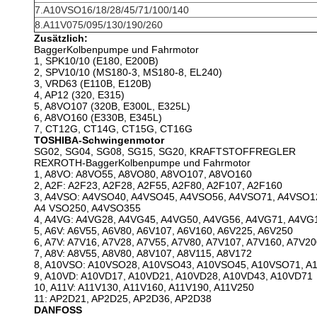
7.A10VSO16/18/28/45/71/100/140
8.A11V075/095/130/190/260
Zusätzlich:
BaggerKolbenpumpe und Fahrmotor
1, SPK10/10 (E180, E200B)
2, SPV10/10 (MS180-3, MS180-8, EL240)
3, VRD63 (E110B, E120B)
4, AP12 (320, E315)
5, A8VO107 (320B, E300L, E325L)
6, A8VO160 (E330B, E345L)
7, CT12G, CT14G, CT15G, CT16G
TOSHIBA-Schwingenmotor
SG02, SG04, SG08, SG15, SG20, KRAFTSTOFFREGLER
REXROTH-BaggerKolbenpumpe und Fahrmotor
1, A8VO: A8VO55, A8VO80, A8VO107, A8VO160
2, A2F: A2F23, A2F28, A2F55, A2F80, A2F107, A2F160
3, A4VSO: A4VSO40, A4VSO45, A4VSO56, A4VSO71, A4VSO1
A4 VSO250, A4VSO355
4, A4VG: A4VG28, A4VG45, A4VG50, A4VG56, A4VG71, A4VG
5, A6V: A6V55, A6V80, A6V107, A6V160, A6V225, A6V250
6, A7V: A7V16, A7V28, A7V55, A7V80, A7V107, A7V160, A7V2
7, A8V: A8V55, A8V80, A8V107, A8V115, A8V172
8, A10VSO: A10VSO28, A10VSO43, A10VSO45, A10VSO71, 
9, A10VD: A10VD17, A10VD21, A10VD28, A10VD43, A10VD71
10, A11V: A11V130, A11V160, A11V190, A11V250
11: AP2D21, AP2D25, AP2D36, AP2D38
DANFOSS