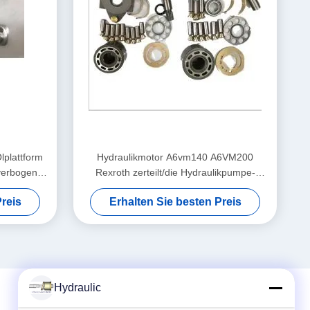
lplattform
Hydraulikmotor A6vm140 A6VM200
verbogene
Rexroth zerteilt/die Hydraulikpumpe-
Reparatur-Teile
reis
Erhalten Sie besten Preis
Hydraulic