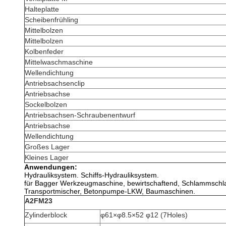
Halteplatte
Scheibenfrühling
Mittelbolzen
Mittelbolzen
Kolbenfeder
Mittelwaschmaschine
Wellendichtung
Antriebsachsenclip
Antriebsachse
Sockelbolzen
Antriebsachsen-Schraubenentwurf
Antriebsachse
Wellendichtung
Großes Lager
Kleines Lager
Anwendungen:
Hydrauliksystem. Schiffs-Hydrauliksystem.
für Bagger Werkzeugmaschine, bewirtschaftend, Schlammschla
Transportmischer, Betonpumpe-LKW, Baumaschinen.
A2FM23
Zylinderblock
φ61×φ8.5×52 φ12 (7Holes)