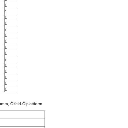
1
4
1
1
7
1
1
1
1
7
1
1
1
1
1
mm, Ölfeld-Ölplattform