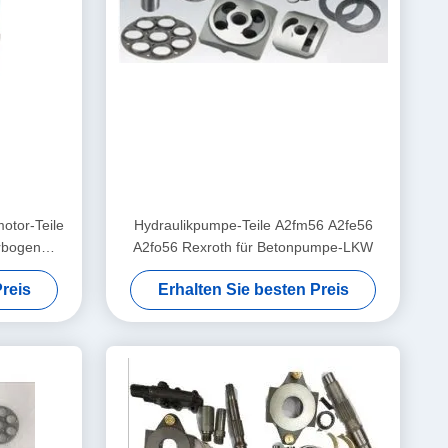
otor-Teile
Hydraulikpumpe-Teile A2fm56 A2fe56
rbogen
A2fo56 Rexroth für Betonpumpe-LKW
g
reis
Erhalten Sie besten Preis