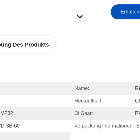
Erhalten
bung Des Produkts
Name:
Re
Herkunftsort:
C
VMF32
OilGear:
P
VD-3B-60
Verpackung Informationen:
S