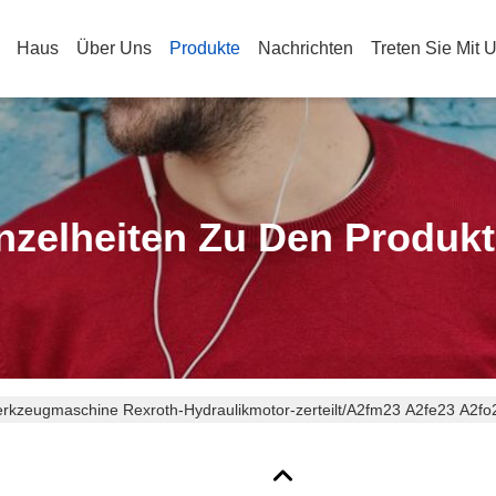
Haus
Über Uns
Produkte
Nachrichten
Treten Sie Mit 
nzelheiten Zu Den Produk
rkzeugmaschine Rexroth-Hydraulikmotor-zerteilt/A2fm23 A2fe23 A2fo