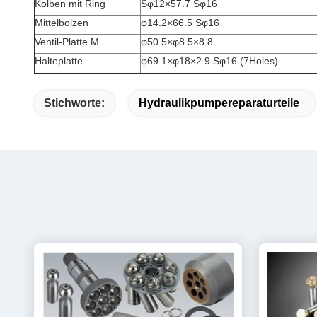
Kolben mit Ring
Sφ12×57.7 Sφ16
Mittelbolzen
φ14.2×66.5 Sφ16
Ventil-Platte M
φ50.5×φ8.5×8.8
Halteplatte
φ69.1×φ18×2.9 Sφ16 (7Holes)
Stichworte:
Hydraulikpumpereparaturteile