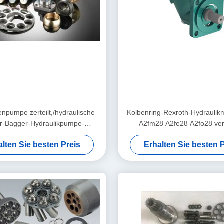
enpumpe zerteilt,/hydraulische
Kolbenring-Rexroth-Hydraulikm
lar-Bagger-Hydraulikpumpe-
A2fm28 A2fe28 A2fo28 ve
Reparatur
Pumpen-Versorgun
alten Sie besten Preis
Erhalten Sie besten P