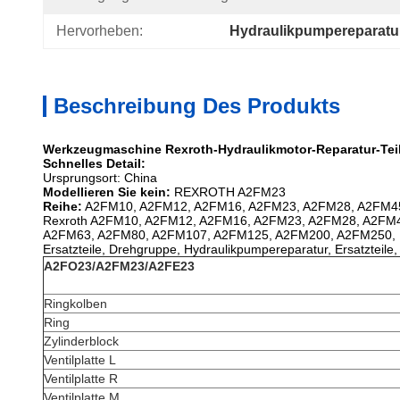
Hervorheben:
Hydraulikpumpereparatu
Beschreibung Des Produkts
Werkzeugmaschine
Rexroth-Hydraulikmotor-Reparatur-Teil
Schnelles Detail:
Ursprungsort: China
Modellieren Sie kein:
REXROTH A2FM23
Reihe:
A2FM10, A2FM12, A2FM16, A2FM23, A2FM28, A2FM4
Rexroth A2FM10, A2FM12, A2FM16, A2FM23, A2FM28, A2FM
A2FM63, A2FM80, A2FM107, A2FM125, A2FM200, A2FM250, K
Ersatzteile, Drehgruppe, Hydraulikpumpereparatur, Ersatzteil
A2FO23/A2FM23/A2FE23
Ringkolben
Ring
Zylinderblock
Ventilplatte L
Ventilplatte R
Ventilplatte M