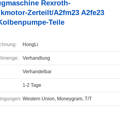
gmaschine Rexroth-
ikmotor-Zerteilt/A2fm23 A2fe23
Kolbenpumpe-Teile
chnung:
HongLi
llmenge:
Verhandlung
Verhandelbar
1-2 Tage
ingungen:
Western Union, Moneygram, T/T