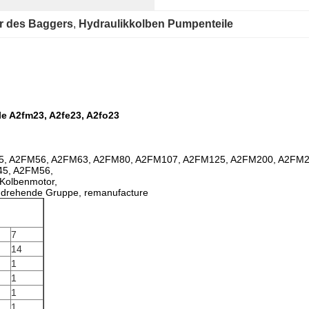
r des Baggers
, 
Hydraulikkolben Pumpenteile
e A2fm23, A2fe23, A2fo23
5, A2FM56, A2FM63, A2FM80, A2FM107, A2FM125, A2FM200, A2FM
45, A2FM56,
olbenmotor,
e, drehende Gruppe, remanufacture
7
14
1
1
1
1