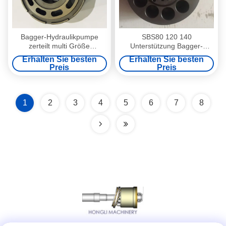
Bagger-Hydraulikpumpe
SBS80 120 140
zerteilt multi Größe
Unterstützung Bagger-
Foundable NX 15 NX45
Hydraulic Pump Partss 312C
Erhalten Sie besten
Erhalten Sie besten
KVC925 KVC930
320C 325C
Preis
Preis
1
2
3
4
5
6
7
8