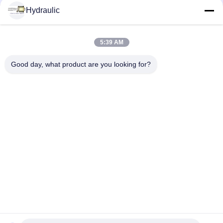
Hydraulic
Social Media
5:39 AM
Schneller Kontakt
Good day, what product are you looking for?
Telefon:
86-139-12460468
E-Mail
admin@hlhydraulics.com
Adresse:
Furong-Industriepark, Xishan-Bezirk, Wuxi-Stadt
Datenschutz-Bestimmungen
|
Seitenverzeichnis
Gute Qualität Chinas Hydraulische Pumpenteile Lieferant.
Copyright-© 2019-2026 HongLi Hydraulic Pump Co.,LtD . Alle