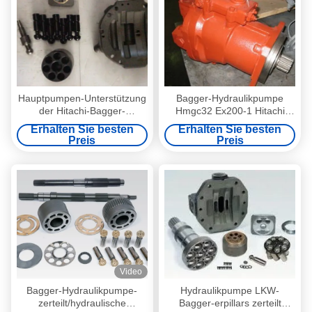
Hauptpumpen-Unterstützung
Bagger-Hydraulikpumpe
der Hitachi-Bagger-
Hmgc32 Ex200-1 Hitachi
Hydraulikpumpe-Reparatur-
zerteilt Fahrmotor-Ersatz
Erhalten Sie besten
Erhalten Sie besten
Teil-HPV091
Preis
Preis
Video
Bagger-Hydraulikpumpe-
Hydraulikpumpe LKW-
zerteilt/hydraulische
Bagger-erpillars zerteilt