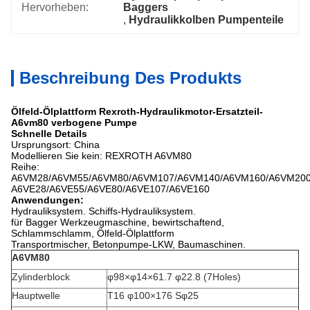
Hervorheben:
Baggers
, 
Hydraulikkolben Pumpenteile
Beschreibung Des Produkts
Ölfeld-Ölplattform Rexroth-Hydraulikmotor-Ersatzteil-
A6vm80 verbogene Pumpe
Schnelle Details
Ursprungsort: China
Modellieren Sie kein: REXROTH A6VM80
Reihe:
A6VM28/A6VM55/A6VM80/A6VM107/A6VM140/A6VM160/A6VM20
A6VE28/A6VE55/A6VE80/A6VE107/A6VE160
Anwendungen:
Hydrauliksystem. Schiffs-Hydrauliksystem.
für Bagger Werkzeugmaschine, bewirtschaftend,
Schlammschlamm, Ölfeld-Ölplattform
Transportmischer, Betonpumpe-LKW, Baumaschinen.
A6VM80
Zylinderblock
φ98×φ14×61.7 φ22.8 (7Holes)
Hauptwelle
T16 φ100×176 Sφ25