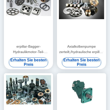
erpillar-Bagger-
Axialkolbenpumpe
Hydraulikmotor-Teil-
zerteilt,/hydraulische erpillar-
A6vm107 verbogene
Bagger-Hydraulikpumpe-
Erhalten Sie besten
Erhalten Sie besten
Pumpen-Antriebsachse
Reparatur
Preis
Preis