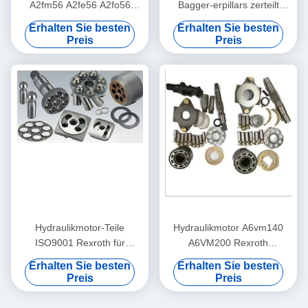
A2fm56 A2fe56 A2fo56
Bagger-erpillars zerteilt
Rexroth für Betonpumpe-
A2fm107 A2fe107 A2fo107
Erhalten Sie besten
Erhalten Sie besten
LKW
Preis
Preis
Hydraulikmotor-Teile
Hydraulikmotor A6vm140
ISO9001 Rexroth für
A6VM200 Rexroth
Schlamm-Schlamm-
zerteilt/die Hydraulikpumpe-
Erhalten Sie besten
Erhalten Sie besten
A6VM107 verbogene Pumpe
Reparatur-Teile
Preis
Preis