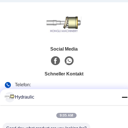
Social Media
Schneller Kontakt
Telefon:
86-139-12460468
Hydraulic
E-Mail
admin@hlhydraulics.com
9:05 AM
Adresse: