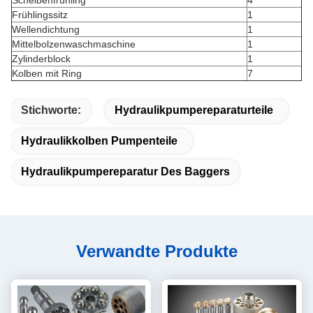
Scheibenfrühling
4
Frühlingssitz
1
Wellendichtung
1
Mittelbolzenwaschmaschine
1
Zylinderblock
1
Kolben mit Ring
7
Stichworte:
Hydraulikpumpereparaturteile
Hydraulikkolben Pumpenteile
Hydraulikpumpereparatur Des Baggers
Verwandte Produkte