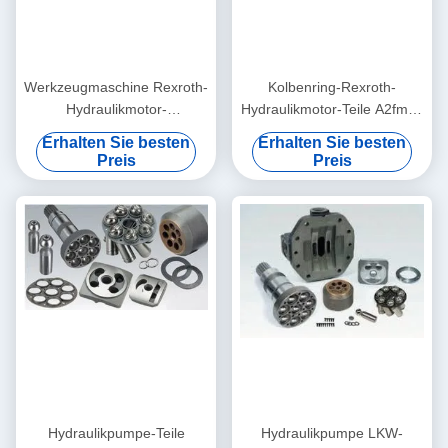
Werkzeugmaschine Rexroth-
Kolbenring-Rexroth-
Hydraulikmotor-
Hydraulikmotor-Teile A2fm28
zerteilt/A2fm23 A2fe23
A2fe28 A2fo28 verbogen
Erhalten Sie besten
Erhalten Sie besten
A2fo23 Kolbenpumpe-Teile
Pumpen-Versorgung
Preis
Preis
Hydraulikpumpe-Teile
Hydraulikpumpe LKW-