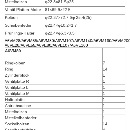
Mittelbolzen
φ22.8×81 Sφ25
Ventil-Platten-Motor
81×69.9×22.5
Kolben
φ22.37×72.7 Sφ 25.4(25)
Scheibenfeder
φ22.4×φ10.2×1.7
Frühlings-Halter
φ22.4×φ5.3×9.5
A6VM28/A6VM55/A6VM80/A6VM107/A6VM140/A6VM160/A6VM20
A6VE28/A6VE55/A6VE80/A6VE107/A6VE160
A6VM80
Ringkolben
7
Ring
14
Zylinderblock
1
Ventilplatte R
1
Ventilplatte L
1
Ventilplatte M
1
Halteplatte
1
Antriebsachse
1
Mittelbolzen
1
Mittelkolbenfeder
1
Sockelbolzen
14