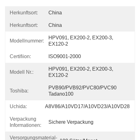
Herkunftsort:
China
Herkunftsort:
China
HPV091, EX200-2, EX200-3, 
Modellnummer:
EX120-2
Certifiion:
ISO9001-2000
HPV091, EX200-2, EX200-3, 
Modell Nr.:
EX120-2
PVB90/PVB92/PVC80/PVC90 
Toshiba:
Tadano100
Uchida:
A8V86/A10VD17/A10VD23/A10VD28
Verpackung
Sichere Verpackung
Informationen:
Versorgungsmaterial-