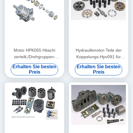
Motor HPK055 Hitachi
Hydraulikmotor-Teile der
zerteilt,/Drehgruppen-
Koppelungs-Hpv091 für
Bewegungsreparatur-set-
Bagger Ex120-2 Ex200-3
Erhalten Sie besten
Erhalten Sie besten
Ersatz
EX200-2
Preis
Preis