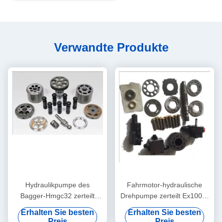
Verwandte Produkte
Hydraulikpumpe des
Fahrmotor-hydraulische
Bagger-Hmgc32 zerteilt
Drehpumpe zerteilt Ex100-1
Drehgruppen-Fahrmotor-
für Bagger Hmgc16
Erhalten Sie besten
Erhalten Sie besten
Unterstützung
Preis
Preis