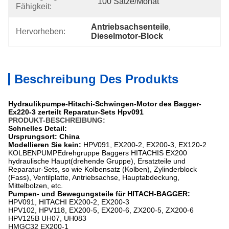
100 Sätze/Monat
Fähigkeit:
Antriebsachsenteile
, 
Hervorheben:
Dieselmotor-Block
Beschreibung Des Produkts
Hydraulikpumpe-Hitachi-Schwingen-Motor des Bagger-
Ex220-3 zerteilt Reparatur-Sets Hpv091
PRODUKT-BESCHREIBUNG:
Schnelles Detail:
Ursprungsort: China
Modellieren Sie kein:
HPV091, EX200-2, EX200-3, EX120-2
KOLBENPUMPEdrehgruppe Baggers HITACHIS EX200
hydraulische Haupt(drehende Gruppe), Ersatzteile und
Reparatur-Sets, so wie Kolbensatz (Kolben), Zylinderblock
(Fass), Ventilplatte, Antriebsachse, Hauptabdeckung,
Mittelbolzen, etc.
Pumpen- und Bewegungsteile für HITACH-BAGGER:
HPV091, HITACHI EX200-2, EX200-3
HPV102, HPV118, EX200-5, EX200-6, ZX200-5, ZX200-6
HPV125B UH07, UH083
HMGC32 EX200-1