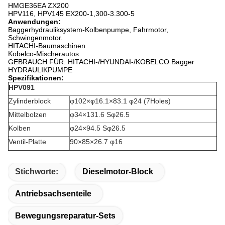
HMGE36EA ZX200
HPV116, HPV145 EX200-1,300-3.300-5
Anwendungen:
Baggerhydrauliksystem-Kolbenpumpe, Fahrmotor,
Schwingenmotor.
HITACHI-Baumaschinen
Kobelco-Mischerautos
GEBRAUCH FÜR: HITACHI-/HYUNDAI-/KOBELCO Bagger
HYDRAULIKPUMPE
Spezifikationen:
HPV091
Zylinderblock
φ102×φ16.1×83.1 φ24 (7Holes)
Mittelbolzen
φ34×131.6 Sφ26.5
Kolben
φ24×94.5 Sφ26.5
Ventil-Platte
90×85×26.7 φ16
Stichworte:
Dieselmotor-Block
Antriebsachsenteile
Bewegungsreparatur-Sets