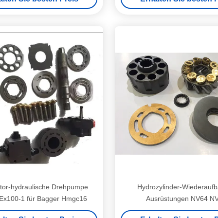
tor-hydraulische Drehpumpe
Hydrozylinder-Wiederauf
t Ex100-1 für Bagger Hmgc16
Ausrüstungen NV64 N
NV270/hydraulisch-Zylinder-R