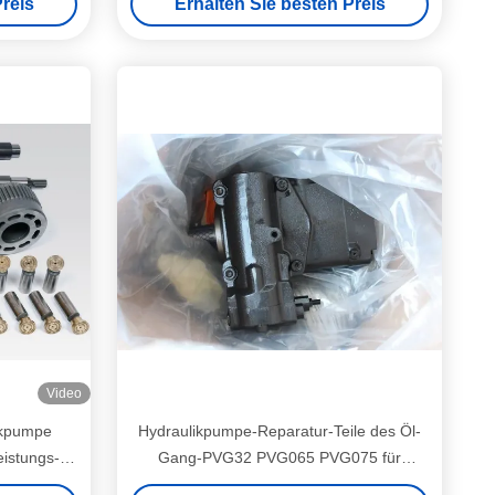
reis
Erhalten Sie besten Preis
Video
ikpumpe
Hydraulikpumpe-Reparatur-Teile des Öl-
eistungs-
Gang-PVG32 PVG065 PVG075 für
Liebherr-Baumaschinen