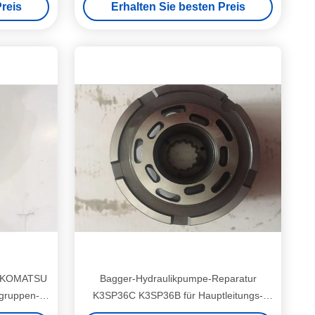
reis
Erhalten Sie besten Preis
ck-KOMATSU
Bagger-Hydraulikpumpe-Reparatur
hgruppen-
K3SP36C K3SP36B für Hauptleitungs-
Pumpe des Bagger-8T