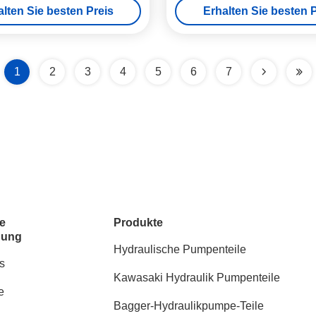
alten Sie besten Preis
Erhalten Sie besten P
1
2
3
4
5
6
7
e
Produkte
dung
Hydraulische Pumpenteile
s
Kawasaki Hydraulik Pumpenteile
e
Bagger-Hydraulikpumpe-Teile