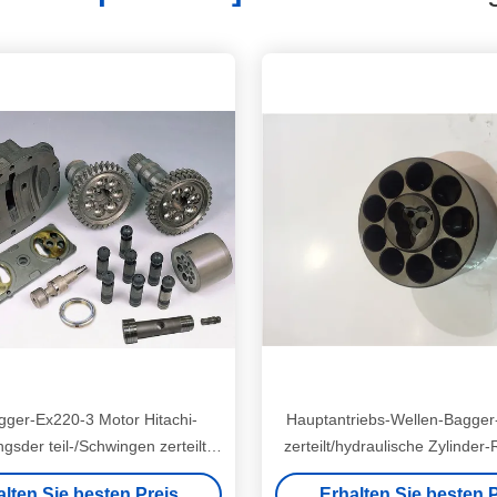
ger-Ex220-3 Motor Hitachi-
Hauptantriebs-Wellen-Bagge
sder teil-/Schwingen zerteilt
zerteilt/hydraulische Zylinder
eparatur-Sets Hpv091
Sets 16 x 46 Zähne
alten Sie besten Preis
Erhalten Sie besten P