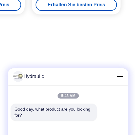
reis
Erhalten Sie besten Preis
Hydraulic
Schneller Kontakt
5:43 AM
Telefon:
Good day, what product are you looking 
for?
86-139-12460468
E-Mail
admin@hlhydraulics.com