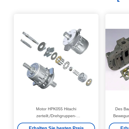
Motor HPK055 Hitachi
Des Bag
zerteilt,/Drehgruppen-
Bewegung
Bewegungsreparatur-set-Ersatz
R
Erhalten Sie besten Preis
Erh