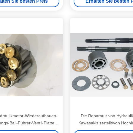
alten Sie besten Preis
Erhalten Sie besten P
Sets
draulikmotor-Wiederaufbauen-
Die Reparatur von Hydraul
ngs-Ball-Führer-Ventil-Platte
Kawasakis zerteilt/von Hochl
enthaltene CER-ISO
Taumelscheibe