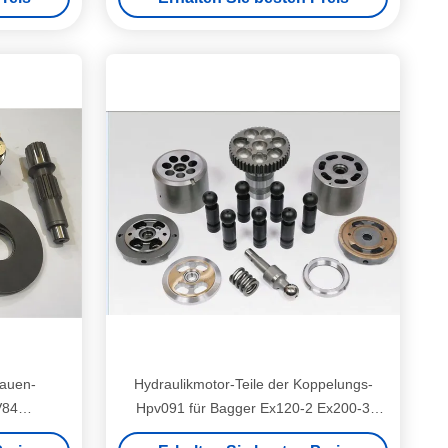
bauen-
Hydraulikmotor-Teile der Koppelungs-
V84
Hpv091 für Bagger Ex120-2 Ex200-3
eparatur-
EX200-2