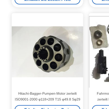
Hitachi-Bagger-Pumpen-Motor zerteilt
Fahrmo
ISO9001-2000 φ118×209 T15 φ49.8 Sφ29
zerteil