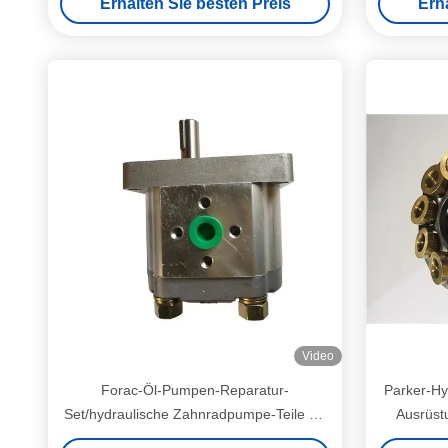
Erhalten Sie besten Preis
Erh
Video
Forac-Öl-Pumpen-Reparatur-
Parker-Hy
Set/hydraulische Zahnradpumpe-Teile 1 -
Ausrüstu
3 Werktages-Versenden