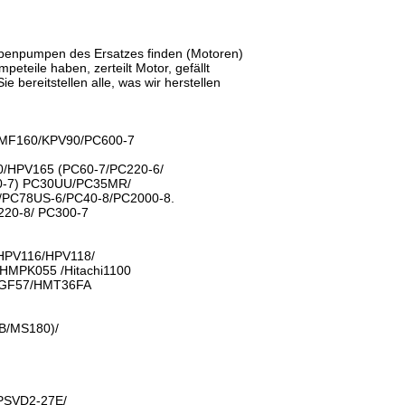
olbenpumpen des Ersatzes finden (Motoren)
eteile haben, zerteilt Motor, gefällt
ie bereitstellen alle, was wir herstellen
MF160/KPV90/PC600-7
/HPV165 (PC60-7/PC220-6/
0-7) PC30UU/PC35MR/
/PC78US-6/PC40-8/PC2000-8.
20-8/ PC300-7
/HPV116/HPV118/
HMPK055 /Hitachi1100
GF57/HMT36FA
B/MS180)/
PSVD2-27E/