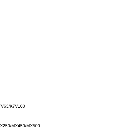
7V63/K7V100
MX250/MX450/MX500