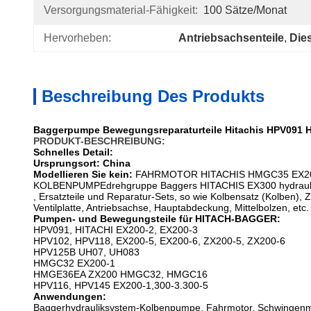
Versorgungsmaterial-Fähigkeit:
100 Sätze/Monat
Hervorheben:
Antriebsachsenteile
, 
Die
Beschreibung Des Produkts
Baggerpumpe Bewegungsreparaturteile Hitachis HPV091
PRODUKT-BESCHREIBUNG:
Schnelles Detail:
Ursprungsort: China
Modellieren Sie kein:
FAHRMOTOR HITACHIS HMGC35 EX2
KOLBENPUMPEdrehgruppe Baggers HITACHIS EX300 hydrauli
, Ersatzteile und Reparatur-Sets, so wie Kolbensatz (Kolben), Z
Ventilplatte, Antriebsachse, Hauptabdeckung, Mittelbolzen, etc.
Pumpen- und Bewegungsteile für HITACH-BAGGER:
HPV091, HITACHI EX200-2, EX200-3
HPV102, HPV118, EX200-5, EX200-6, ZX200-5, ZX200-6
HPV125B UH07, UH083
HMGC32 EX200-1
HMGE36EA ZX200 HMGC32, HMGC16
HPV116, HPV145 EX200-1,300-3.300-5
Anwendungen:
Baggerhydrauliksystem-Kolbenpumpe, Fahrmotor, Schwingenm