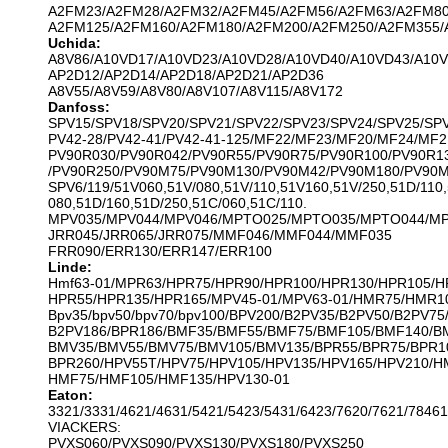
A2FM23/A2FM28/A2FM32/A2FM45/A2FM56/A2FM63/A2FM80
A2FM125/A2FM160/A2FM180/A2FM200/A2FM250/A2FM355/
Uchida:
A8V86/A10VD17/A10VD23/A10VD28/A10VD40/A10VD43/A10
AP2D12/AP2D14/AP2D18/AP2D21/AP2D36
A8V55/A8V59/A8V80/A8V107/A8V115/A8V172
Danfoss:
SPV15/SPV18/SPV20/SPV21/SPV22/SPV23/SPV24/SPV25/SP
PV42-28/PV42-41/PV42-41-125/MF22/MF23/MF20/MF24/MF2
PV90R030/PV90R042/PV90R55/PV90R75/PV90R100/PV90R1
/PV90R250/PV90M75/PV90M130/PV90M42/PV90M180/PV90
SPV6/119/51V060,51V/080,51V/110,51V160,51V/250,51D/110,
080,51D/160,51D/250,51C/060,51C/110.
MPV035/MPV044/MPV046/MPTO025/MPTO035/MPTO044/M
JRR045/JRR065/JRR075/MMF046/MMF044/MMF035
FRR090/ERR130/ERR147/ERR100
Linde:
Hmf63-01/MPR63/HPR75/HPR90/HPR100/HPR130/HPR105/H
HPR55/HPR135/HPR165/MPV45-01/MPV63-01/HMR75/HMR1
Bpv35/bpv50/bpv70/bpv100/BPV200/B2PV35/B2PV50/B2PV75
B2PV186/BPR186/BMF35/BMF55/BMF75/BMF105/BMF140/B
BMV35/BMV55/BMV75/BMV105/BMV135/BPR55/BPR75/BPR1
BPR260/HPV55T/HPV75/HPV105/HPV135/HPV165/HPV210/H
HMF75/HMF105/HMF135/HPV130-01
Eaton:
3321/3331/4621/4631/5421/5423/5431/6423/7620/7621/78461
VIACKERS:
PVXS060/PVXS090/PVXS130/PVXS180/PVXS250