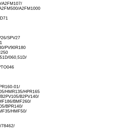
/A2FM107/
A2FM500/A2FM1000
VD71
V26/SPV27
1
30/PV90R180
M250
51D/060,51D/
PTO046
PR160-01/
05/HMR135/HPR165
/B2PV105/B2PV140/
MF186/BMF260/
05/BPR140/
MF35/HMF50/
/78462/