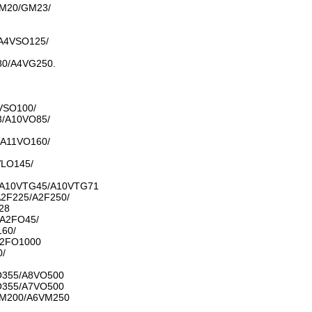
M20/GM23/
A4VSO125/
0/A4VG250.
VSO100/
/A10VO85/
A11VO160/
LO145/
/A10VTG45/A10VTG71
2F225/A2F250/
28
A2FO45/
60/
A2FO1000
0/
O355/A8VO500
O355/A7VO500
M200/A6VM250