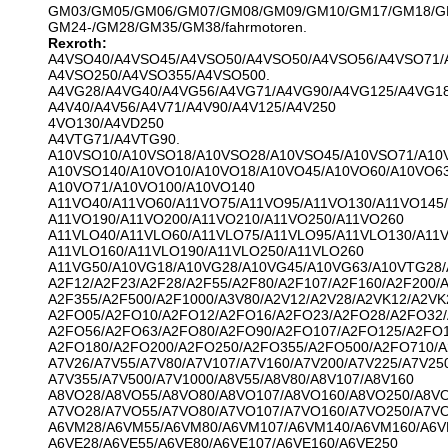
GM03/GM05/GM06/GM07/GM08/GM09/GM10/GM17/GM18/G
GM24-/GM28/GM35/GM38/fahrmotoren.
Rexroth:
A4VSO40/A4VSO45/A4VSO50/A4VSO50/A4VSO56/A4VSO71/
A4VSO250/A4VSO355/A4VSO500.
A4VG28/A4VG40/A4VG56/A4VG71/A4VG90/A4VG125/A4VG18
A4V40/A4V56/A4V71/A4V90/A4V125/A4V250
4VO130/A4VD250
A4VTG71/A4VTG90.
A10VSO10/A10VSO18/A10VSO28/A10VSO45/A10VSO71/A10
A10VSO140/A10VO10/A10VO18/A10VO45/A10VO60/A10VO63
A10VO71/A10VO100/A10VO140
A11VO40/A11VO60/A11VO75/A11VO95/A11VO130/A11VO145/
A11VO190/A11VO200/A11VO210/A11VO250/A11VO260
A11VLO40/A11VLO60/A11VLO75/A11VLO95/A11VLO130/A11V
A11VLO160/A11VLO190/A11VLO250/A11VLO260
A11VG50/A10VG18/A10VG28/A10VG45/A10VG63/A10VTG28
A2F12/A2F23/A2F28/A2F55/A2F80/A2F107/A2F160/A2F200/A
A2F355/A2F500/A2F1000/A3V80/A2V12/A2V28/A2VK12/A2VK
A2FO05/A2FO10/A2FO12/A2FO16/A2FO23/A2FO28/A2FO32/
A2FO56/A2FO63/A2FO80/A2FO90/A2FO107/A2FO125/A2FO1
A2FO180/A2FO200/A2FO250/A2FO355/A2FO500/A2FO710/
A7V26/A7V55/A7V80/A7V107/A7V160/A7V200/A7V225/A7V25
A7V355/A7V500/A7V1000/A8V55/A8V80/A8V107/A8V160
A8VO28/A8VO55/A8VO80/A8VO107/A8VO160/A8VO250/A8V
A7VO28/A7VO55/A7VO80/A7VO107/A7VO160/A7VO250/A7V
A6VM28/A6VM55/A6VM80/A6VM107/A6VM140/A6VM160/A6V
A6VE28/A6VE55/A6VE80/A6VE107/A6VE160/A6VE250