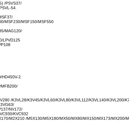
) /PSVS37/
PSVL-54.
MSF37/
00/MSF230/MSF150/MSF550
5/MAG120/
0/LPVD125
VP108
0/HD450V-2.
/MFB200/
V280 /K3VL28/K3V45/K3VL60/K3VL80/K3VL112/K3VL140/K3VL200/K
K3VG63/
137/NV172/
KVC930/KVC932
170/M2X210 /M5X130/M5X180/MX50/MX80/MX150/MX173/MX200/