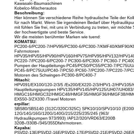
Kawasaki-Baumaschinen
Kobelco-Mischerautos
Beschreibung:
Hier können Sie verschiedene Reihe hydraulische Teile der K
für nach Markt. Wenn Sie irgendeinen Bedarf über Hydraulikpump
mit fühlen Sie frei, mit uns in Verbindung zu treten, wir möchte S
der hochwertigste und beste Service.
Wir die meisten berühmter Marken wie tuend:
KOMATSU:
PC200-6/PC200-7/HPV95/PC300-6/PC300-7/KMF40/KMF90/K
Fahrmotoren
HPV35/HPV55/HPV90/HPV160/HPV75/HPV95/HPV132/HPV140
PC220-7/PC200-6/PC200-7 PC300-6/PC300-7 PC360-7 PC40
Pumpen der Hauptleitungs-PC45/PC50/PC55/PC30-7/PC75UU
PC45-8/PC75UU/PC40-7/PC50 /PC60-7/PC200-7/PC220-7/PC2
Motoren des Schwingen-PC300-8/PC400-7
Hitachi:
HPV091/EX100/120-2/3/5 /Ex200/EX220-2/3/HPV1-2/HPV105
Hauptleitungspumpen HPV135/HPV145/HPV125/UH07/UH083/
HMGC16/HMGC32/HMGC48/HMGF35/HMGF36/HMGF38/HM
EX550-3/ZX330 /Travel Motoren
erpillar:
SBS80/SBS140 (312C/320C/325C) SPK10/10/SPV10/10 (E200
12G/14G/16G/120G/140G/215/225/235/245 (963/
Hydraulikpumpen 973/993) /AP12/320/VRD63/E200B
320B-/330B-/345/355Dfahrmotoren.
Kayaba:
PSVD2-13E/PSVD2-16E/PSVD2-17E/PSVD2-21E/PSVD2-26E/