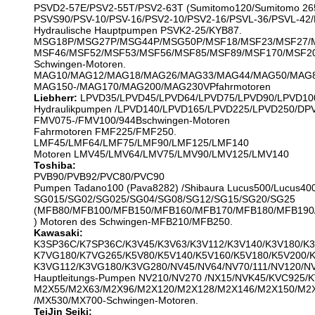
PSVD2-57E/PSV2-55T/PSV2-63T (Sumitomo120/Sumitomo 265
PSVS90/PSV-10/PSV-16/PSV2-10/PSV2-16/PSVL-36/PSVL-42/
Hydraulische Hauptpumpen PSVK2-25/KYB87.
MSG18P/MSG27P/MSG44P/MSG50P/MSF18/MSF23/MSF27/
MSF46/MSF52/MSF53/MSF56/MSF85/MSF89/MSF170/MSF2
Schwingen-Motoren.
MAG10/MAG12/MAG18/MAG26/MAG33/MAG44/MAG50/MAG8
MAG150-/MAG170/MAG200/MAG230VPfahrmotoren
Liebherr:
LPVD35/LPVD45/LPVD64/LPVD75/LPVD90/LPVD10
Hydraulikpumpen /LPVD140/LPVD165/LPVD225/LPVD250/DP
FMV075-/FMV100/944Bschwingen-Motoren
Fahrmotoren FMF225/FMF250.
LMF45/LMF64/LMF75/LMF90/LMF125/LMF140
Motoren LMV45/LMV64/LMV75/LMV90/LMV125/LMV140
Toshiba:
PVB90/PVB92/PVC80/PVC90
Pumpen Tadano100 (Pava8282) /Shibaura Lucus500/Lucus40
SG015/SG02/SG025/SG04/SG08/SG12/SG15/SG20/SG25
(MFB80/MFB100/MFB150/MFB160/MFB170/MFB180/MFB190
) Motoren des Schwingen-MFB210/MFB250.
Kawasaki:
K3SP36C/K7SP36C/K3V45/K3V63/K3V112/K3V140/K3V180/K3
K7VG180/K7VG265/K5V80/K5V140/K5V160/K5V180/K5V200/
K3VG112/K3VG180/K3VG280/NV45/NV64/NV70/111/NV120/NV
Hauptleitungs-Pumpen NV210/NV270 /NX15/NVK45/KVC925/
M2X55/M2X63/M2X96/M2X120/M2X128/M2X146/M2X150/M2X
/MX530/MX700-Schwingen-Motoren.
TeiJin Seiki: