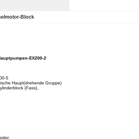
selmotor-Block
 Hauptpumpen-EX200-2
00-5
sche Haupt(drehende Gruppe)
ylinderblock (Fass),
otor.