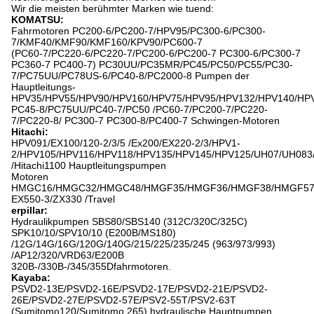
Wir die meisten berühmter Marken wie tuend:
KOMATSU:
Fahrmotoren PC200-6/PC200-7/HPV95/PC300-6/PC300-
7/KMF40/KMF90/KMF160/KPV90/PC600-7
(PC60-7/PC220-6/PC220-7/PC200-6/PC200-7 PC300-6/PC300-7
PC360-7 PC400-7) PC30UU/PC35MR/PC45/PC50/PC55/PC30-
7/PC75UU/PC78US-6/PC40-8/PC2000-8 Pumpen der
Hauptleitungs-
HPV35/HPV55/HPV90/HPV160/HPV75/HPV95/HPV132/HPV140/HPV
PC45-8/PC75UU/PC40-7/PC50 /PC60-7/PC200-7/PC220-
7/PC220-8/ PC300-7 PC300-8/PC400-7 Schwingen-Motoren
Hitachi:
HPV091/EX100/120-2/3/5 /Ex200/EX220-2/3/HPV1-
2/HPV105/HPV116/HPV118/HPV135/HPV145/HPV125/UH07/UH08
/Hitachi1100 Hauptleitungspumpen
Motoren
HMGC16/HMGC32/HMGC48/HMGF35/HMGF36/HMGF38/HMGF57
EX550-3/ZX330 /Travel
erpillar:
Hydraulikpumpen SBS80/SBS140 (312C/320C/325C)
SPK10/10/SPV10/10 (E200B/MS180)
/12G/14G/16G/120G/140G/215/225/235/245 (963/973/993)
/AP12/320/VRD63/E200B
320B-/330B-/345/355Dfahrmotoren.
Kayaba:
PSVD2-13E/PSVD2-16E/PSVD2-17E/PSVD2-21E/PSVD2-
26E/PSVD2-27E/PSVD2-57E/PSV2-55T/PSV2-63T
(Sumitomo120/Sumitomo 265) hydraulische Hauptpumpen