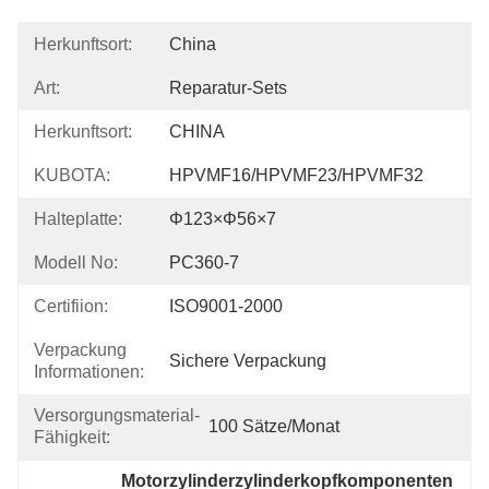
Herkunftsort:
China
Art:
Reparatur-Sets
Herkunftsort:
CHINA
KUBOTA:
HPVMF16/HPVMF23/HPVMF32
Halteplatte:
Φ123×φ56×7
Modell No:
PC360-7
Certifiion:
ISO9001-2000
Verpackung
Sichere Verpackung
Informationen:
Versorgungsmaterial-
100 Sätze/Monat
Fähigkeit:
Motorzylinderzylinderkopfkomponenten