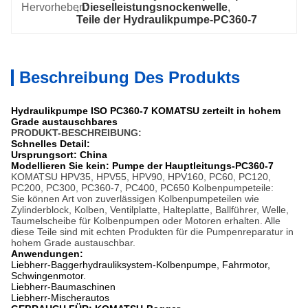
Hervorheben:
, 
Dieselleistungsnockenwelle
, 
Teile der Hydraulikpumpe-PC360-7
Beschreibung Des Produkts
Hydraulikpumpe ISO PC360-7 KOMATSU zerteilt in hohem
Grade austauschbares
PRODUKT-BESCHREIBUNG:
Schnelles Detail:
Ursprungsort: China
Modellieren Sie kein: Pumpe der Hauptleitungs-PC360-7
KOMATSU HPV35, HPV55, HPV90, HPV160, PC60, PC120,
PC200, PC300, PC360-7, PC400, PC650
Kolbenpumpeteile
:
Sie können Art von zuverlässigen Kolbenpumpeteilen wie
Zylinderblock, Kolben, Ventilplatte,
Halteplatte
,
Ballführer
, Welle,
Taumelscheibe für
Kolbenpumpen
oder Motoren erhalten. Alle
diese Teile sind mit
echten Produkten
für
die
Pumpenreparatur in
hohem Grade austauschbar.
Anwendungen:
Liebherr-Baggerhydrauliksystem-Kolbenpumpe, Fahrmotor,
Schwingenmotor.
Liebherr-Baumaschinen
Liebherr-Mischerautos