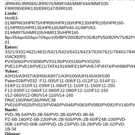
JRR045/JRR065/JRR075/MMF046/MMF044/MMF035
FRR090/ERR130/ERR147/ERR100
Linde:
Hmf63-
01/MPR63/HPR75/HPR90/HPR100/HPR130/HPR105/HPR160-
01/HPR55/HPR135/HPR165/MPV45-01/MPV63-
01/HMR75/HMR105/HMR135/HPR165
Bpv35/bpv50/bpv70/bpv100/BPV200/B2PV35/B2PV50/B2PV75/
01
Eaton:
3321/3331/4621/4631/5421/5423/5431/6423/7620/7621/78461/784
VIACKERS:
PVXS060/PVXS090/PVXS130/PVXS180/PVXS250
PVE12/PVE19/PVE21/TATA1919/MFE19/PVH57/PVH74/PVH98/PVH
Yuken:
A3H16/A3H37/A3H56/A3H71/A3H100/A3H145/A3H180
Paker028/PV032: F11-005/F11-006/F11-012/F11-014/F11-
019/F11-010/F11-039/F11-080/F11-110/F11-150/F11-250.
F12-030/F12-040/F12-060/F12-080/F12-110/F12-150
V12-060/V12-080/V14-110/V14-160
PAVC100/PAVC65/PAVC38
PV016/PV020/PV023/PV040/PV046/PV063/PV080/PV092/PV140/P
Nachi:
PVD-3B-54/PVD-3B-56/PVD-3B-60/PVD-3B-66
PZ-6B-180/PZ-6B-220/PVK-2B-505/PVK-2B-50/PZ4B-100/PVD-
00B-14/PVD-00B-16P/PVD-1B-23/PVD-1B-28/PVD-1B-32/PVD-
1B-34
Oilgear: