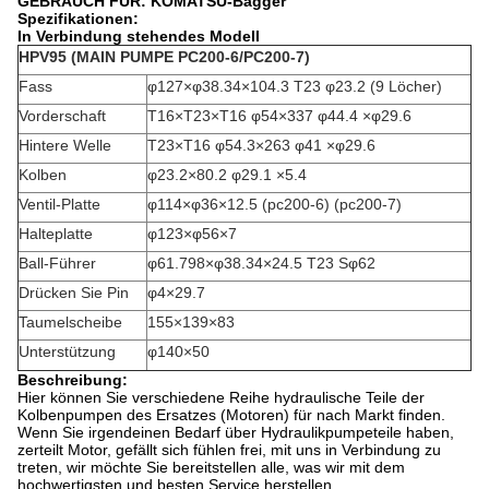
GEBRAUCH FÜR: KOMATSU-Bagger
Spezifikationen:
In Verbindung stehendes Modell
HPV95 (MAIN PUMPE PC200-6/PC200-7)
Fass
φ127×φ38.34×104.3 T23 φ23.2 (9 Löcher)
Vorderschaft
T16×T23×T16 φ54×337 φ44.4 ×φ29.6
Hintere Welle
T23×T16 φ54.3×263 φ41 ×φ29.6
Kolben
φ23.2×80.2 φ29.1 ×5.4
Ventil-Platte
φ114×φ36×12.5 (pc200-6) (pc200-7)
Halteplatte
φ123×φ56×7
Ball-Führer
φ61.798×φ38.34×24.5 T23 Sφ62
Drücken Sie Pin
φ4×29.7
Taumelscheibe
155×139×83
Unterstützung
φ140×50
Beschreibung:
Hier können Sie verschiedene Reihe hydraulische Teile der
Kolbenpumpen des Ersatzes (Motoren) für nach Markt finden.
Wenn Sie irgendeinen Bedarf über Hydraulikpumpeteile haben,
zerteilt Motor, gefällt sich fühlen frei, mit uns in Verbindung zu
treten, wir möchte Sie bereitstellen alle, was wir mit dem
hochwertigsten und besten Service herstellen.