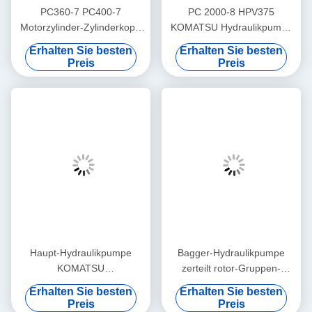
PC360-7 PC400-7
PC 2000-8 HPV375
Motorzylinder-Zylinderkopf-
KOMATSU Hydraulikpumpe
Komponenten für Liebherr-
zerteilt Reparatur-Set-hohes
Erhalten Sie besten
Erhalten Sie besten
Baumaschinen
zuverlässiges
Preis
Preis
Haupt-Hydraulikpumpe
Bagger-Hydraulikpumpe
KOMATSU
zerteilt rotor-Gruppen-
zerteilt/Fahrmotor-
Unterstützung der
Erhalten Sie besten
Erhalten Sie besten
hydraulische Kolbenpumpe-
Hauptpumpen-PC220-7
Preis
Preis