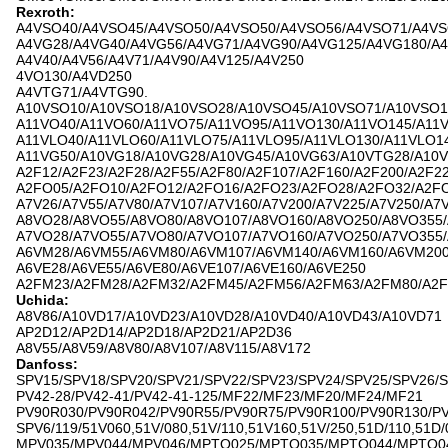
Rexroth:
A4VSO40/A4VSO45/A4VSO50/A4VSO50/A4VSO56/A4VSO71/A4VS
A4VG28/A4VG40/A4VG56/A4VG71/A4VG90/A4VG125/A4VG180/A4
A4V40/A4V56/A4V71/A4V90/A4V125/A4V250
4VO130/A4VD250
A4VTG71/A4VTG90.
A10VSO10/A10VSO18/A10VSO28/A10VSO45/A10VSO71/A10VSO1
A11VO40/A11VO60/A11VO75/A11VO95/A11VO130/A11VO145/A11
A11VLO40/A11VLO60/A11VLO75/A11VLO95/A11VLO130/A11VLO1
A11VG50/A10VG18/A10VG28/A10VG45/A10VG63/A10VTG28/A10
A2F12/A2F23/A2F28/A2F55/A2F80/A2F107/A2F160/A2F200/A2F2
A2FO05/A2FO10/A2FO12/A2FO16/A2FO23/A2FO28/A2FO32/A2F
A7V26/A7V55/A7V80/A7V107/A7V160/A7V200/A7V225/A7V250/A7
A8VO28/A8VO55/A8VO80/A8VO107/A8VO160/A8VO250/A8VO355
A7VO28/A7VO55/A7VO80/A7VO107/A7VO160/A7VO250/A7VO355
A6VM28/A6VM55/A6VM80/A6VM107/A6VM140/A6VM160/A6VM20
A6VE28/A6VE55/A6VE80/A6VE107/A6VE160/A6VE250
A2FM23/A2FM28/A2FM32/A2FM45/A2FM56/A2FM63/A2FM80/A2F
Uchida:
A8V86/A10VD17/A10VD23/A10VD28/A10VD40/A10VD43/A10VD71
AP2D12/AP2D14/AP2D18/AP2D21/AP2D36
A8V55/A8V59/A8V80/A8V107/A8V115/A8V172
Danfoss:
SPV15/SPV18/SPV20/SPV21/SPV22/SPV23/SPV24/SPV25/SPV26/
PV42-28/PV42-41/PV42-41-125/MF22/MF23/MF20/MF24/MF21
PV90R030/PV90R042/PV90R55/PV90R75/PV90R100/PV90R130/P
SPV6/119/51V060,51V/080,51V/110,51V160,51V/250,51D/110,51D/
MPV035/MPV044/MPV046/MPTO025/MPTO035/MPTO044/MPTO0