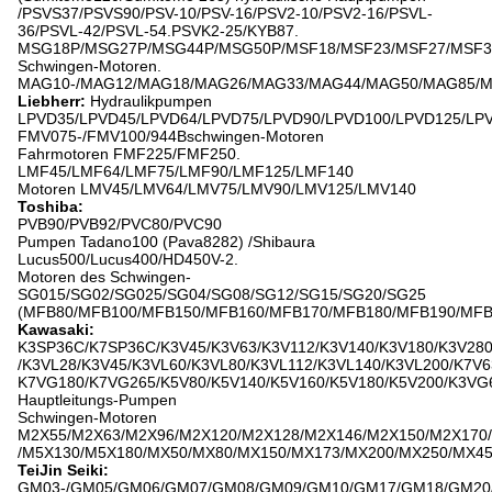
/PSVS37/PSVS90/PSV-10/PSV-16/PSV2-10/PSV2-16/PSVL-
36/PSVL-42/PSVL-54.PSVK2-25/KYB87.
MSG18P/MSG27P/MSG44P/MSG50P/MSF18/MSF23/MSF27/MSF37
Schwingen-Motoren.
MAG10-/MAG12/MAG18/MAG26/MAG33/MAG44/MAG50/MAG85/MA
Liebherr:
Hydraulikpumpen
LPVD35/LPVD45/LPVD64/LPVD75/LPVD90/LPVD100/LPVD125/LP
FMV075-/FMV100/944Bschwingen-Motoren
Fahrmotoren FMF225/FMF250.
LMF45/LMF64/LMF75/LMF90/LMF125/LMF140
Motoren LMV45/LMV64/LMV75/LMV90/LMV125/LMV140
Toshiba:
PVB90/PVB92/PVC80/PVC90
Pumpen Tadano100 (Pava8282) /Shibaura
Lucus500/Lucus400/HD450V-2.
Motoren des Schwingen-
SG015/SG02/SG025/SG04/SG08/SG12/SG15/SG20/SG25
(MFB80/MFB100/MFB150/MFB160/MFB170/MFB180/MFB190/MFB
Kawasaki:
K3SP36C/K7SP36C/K3V45/K3V63/K3V112/K3V140/K3V180/K3V28
/K3VL28/K3V45/K3VL60/K3VL80/K3VL112/K3VL140/K3VL200/K7V6
K7VG180/K7VG265/K5V80/K5V140/K5V160/K5V180/K5V200/K3VG
Hauptleitungs-Pumpen
Schwingen-Motoren
M2X55/M2X63/M2X96/M2X120/M2X128/M2X146/M2X150/M2X170
/M5X130/M5X180/MX50/MX80/MX150/MX173/MX200/MX250/MX45
TeiJin Seiki:
GM03-/GM05/GM06/GM07/GM08/GM09/GM10/GM17/GM18/GM20/