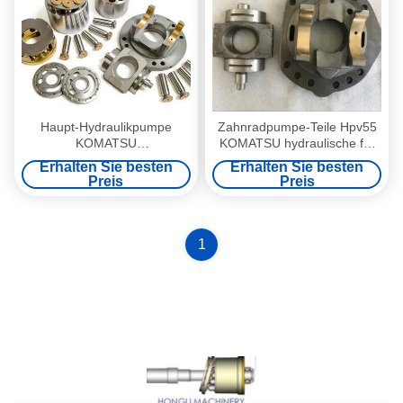
Haupt-Hydraulikpumpe
Zahnradpumpe-Teile Hpv55
KOMATSU
KOMATSU hydraulische für
zerteilt/Fahrmotor-
Baumaschinen Pc120-5
Erhalten Sie besten
Erhalten Sie besten
hydraulische Kolbenpumpe-
Preis
Preis
Teile
1