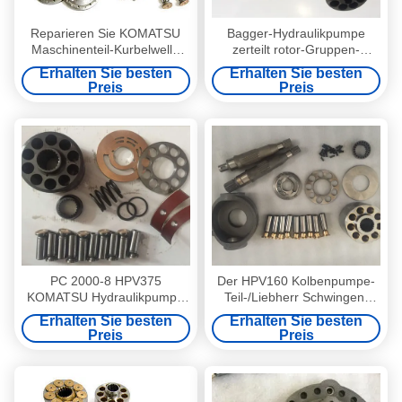
Reparieren Sie KOMATSU
Bagger-Hydraulikpumpe
Maschinenteil-Kurbelwelle
zerteilt rotor-Gruppen-
PC360-7 der
Unterstützung der
Erhalten Sie besten
Erhalten Sie besten
Hydraulikpumpe-Teil-/
Hauptpumpen-PC220-7 Dreh
Preis
Preis
PC 2000-8 HPV375
Der HPV160 Kolbenpumpe-
KOMATSU Hydraulikpumpe
Teil-/Liebherr Schwingen-
zerteilt Reparatur-Set-hohes
Motor Bagger-Pumpen-der
Erhalten Sie besten
Erhalten Sie besten
zuverlässiges
Teil-Pc50
Preis
Preis