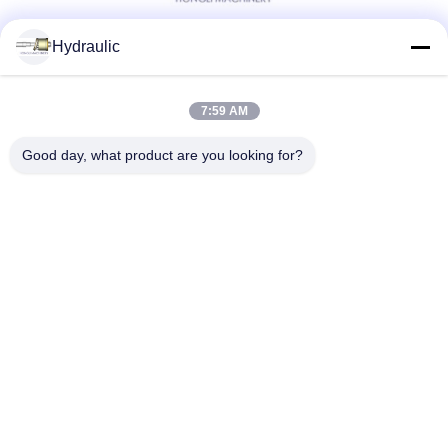
Hydraulic
Social Media
7:59 AM
Schneller Kontakt
Good day, what product are you looking for?
Telefon:
86-139-12460468
E-Mail
admin@hlhydraulics.com
Adresse:
Furong-Industriepark, Xishan-Bezirk, Wuxi-Stadt
Datenschutz-Bestimmungen
|
Seitenverzeichnis
Gute Qualität Chinas Hydraulische Pumpenteile Lieferant.