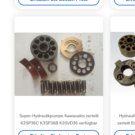
Sets
Super-Hydraulikpumpe Kawasakis zerteilt
Hydraul
K3SP36C K3SP36B K3SVD36 verfügbar
zerteilt