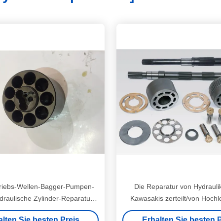
riebs-Wellen-Bagger-Pumpen-
Die Reparatur von Hydraul
ydraulische Zylinder-Reparatur-
Kawasakis zerteilt/von Hochl
Sets 16 x 46 Zähne
Taumelscheibe
alten Sie besten Preis
Erhalten Sie besten P