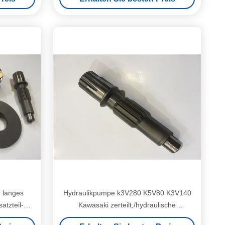
r langes
Hydraulikpumpe k3V280 K5V80 K3V140
tzteil-
Kawasaki zerteilt,/hydraulische
140DT
Kolbenpumpe-Teile