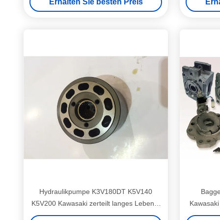
Erhalten Sie besten Preis
Erh
Hydraulikpumpe K3V180DT K5V140
Bagge
K5V200 Kawasaki zerteilt langes Lebens-
Kawasaki
langlebiges Gut