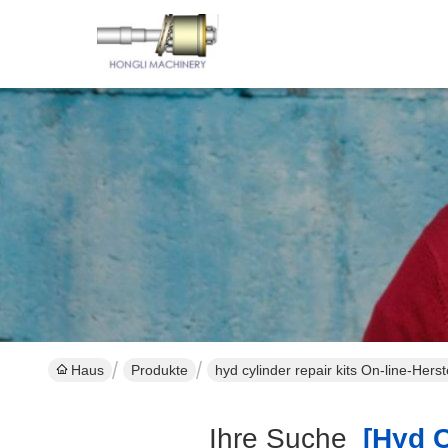
Haus
Produkte
hyd cylinder repair kits On-line-Herst
Ihre Suche
[hyd Cy