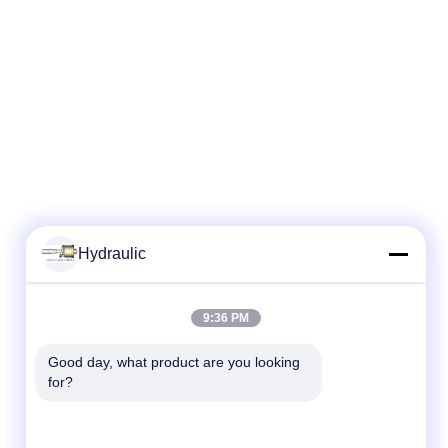
Hydraulic
Schneller Kontakt
9:36 PM
Telefon:
Good day, what product are you looking 
for?
86-139-12460468
E-Mail
admin@hlhydraulics.com