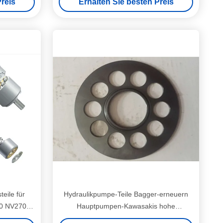
reis
Erhalten Sie besten Preis
eile für
Hydraulikpumpe-Teile Bagger-erneuern
0 NV270
Hauptpumpen-Kawasakis hohe
Leistungsfähigkeit