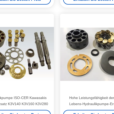
ikpumpe ISO-CER Kawasakis
Hohe Leistungsfähigkeit de
 Ersatz K3V140 K3V160 K3V280
Lebens-Hydraulikpumpe-Ersa
K3SP36C K3V63BDT K3V