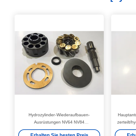
Hydrozylinder-Wiederaufbauen-
Hauptant
Ausrüstungen NV64 NV84
zerteilt/h
NV270/hydraulisch-Zylinder-Reparatur-
Erhalten Sie besten Preis
Erh