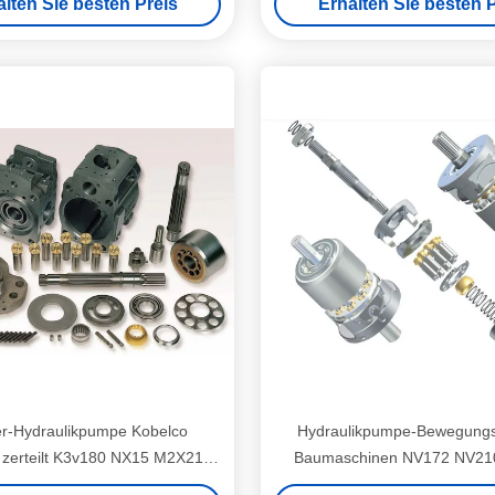
alten Sie besten Preis
Erhalten Sie besten P
r-Hydraulikpumpe Kobelco
Hydraulikpumpe-Bewegungst
 zerteilt K3v180 NX15 M2X210
Baumaschinen NV172 NV21
verfügbar
NV237