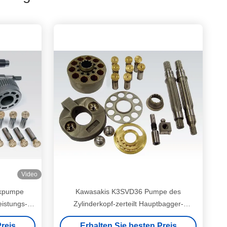
Video
ikpumpe
Kawasakis K3SVD36 Pumpe des
eistungs-
Zylinderkopf-zerteilt Hauptbagger-
Block/8T K3V-Reihe
reis
Erhalten Sie besten Preis