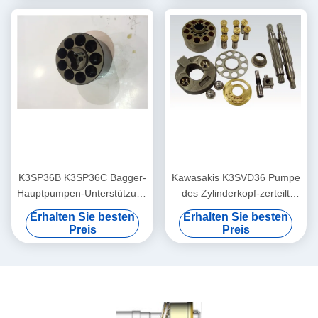
K3SP36B K3SP36C Bagger-
Kawasakis K3SVD36 Pumpe
Hauptpumpen-Unterstützung
des Zylinderkopf-zerteilt
der Hydraulikpumpe-
Hauptbagger-Block/8T K3V-
Erhalten Sie besten
Erhalten Sie besten
Reparatur-Teil-8T
Reihe
Preis
Preis