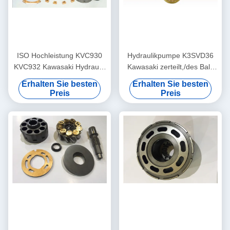
ISO Hochleistung KVC930
Hydraulikpumpe K3SVD36
KVC932 Kawasaki Hydraulic
Kawasaki zerteilt,/des Ball-
Pump Parts Kvc 925
Tragfeder-Führer-K3V Reihe
Erhalten Sie besten
Erhalten Sie besten
Preis
Preis