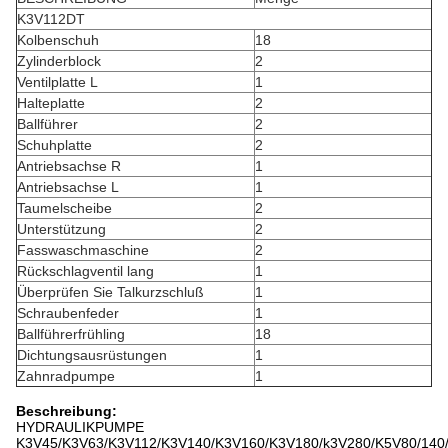
K3V112DT
Kolbenschuh
18
Zylinderblock
2
Ventilplatte L
1
Halteplatte
2
Ballführer
2
Schuhplatte
2
Antriebsachse R
1
Antriebsachse L
1
Taumelscheibe
2
Unterstützung
2
Fasswaschmaschine
2
Rückschlagventil lang
1
Überprüfen Sie Talkurzschluß
1
Schraubenfeder
1
Ballführerfrühling
18
Dichtungsausrüstungen
1
Zahnradpumpe
1
Beschreibung:
HYDRAULIKPUMPE
K3V45/K3V63/K3V112/K3V140/K3V160/K3V180/k3V280/K5V80/140/