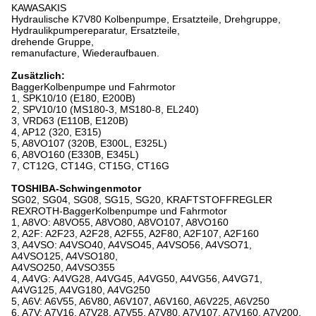
KAWASAKIS
Hydraulische K7V80 Kolbenpumpe, Ersatzteile, Drehgruppe,
Hydraulikpumpereparatur, Ersatzteile,
drehende Gruppe,
remanufacture, Wiederaufbauen.
Zusätzlich:
BaggerKolbenpumpe und Fahrmotor
1, SPK10/10 (E180, E200B)
2, SPV10/10 (MS180-3, MS180-8, EL240)
3, VRD63 (E110B, E120B)
4, AP12 (320, E315)
5, A8VO107 (320B, E300L, E325L)
6, A8VO160 (E330B, E345L)
7, CT12G, CT14G, CT15G, CT16G
TOSHIBA-Schwingenmotor
SG02, SG04, SG08, SG15, SG20, KRAFTSTOFFREGLER
REXROTH-BaggerKolbenpumpe und Fahrmotor
1, A8VO: A8VO55, A8VO80, A8VO107, A8VO160
2, A2F: A2F23, A2F28, A2F55, A2F80, A2F107, A2F160
3, A4VSO: A4VSO40, A4VSO45, A4VSO56, A4VSO71,
A4VSO125, A4VSO180,
A4VSO250, A4VSO355
4, A4VG: A4VG28, A4VG45, A4VG50, A4VG56, A4VG71,
A4VG125, A4VG180, A4VG250
5, A6V: A6V55, A6V80, A6V107, A6V160, A6V225, A6V250
6, A7V: A7V16, A7V28, A7V55, A7V80, A7V107, A7V160, A7V200,