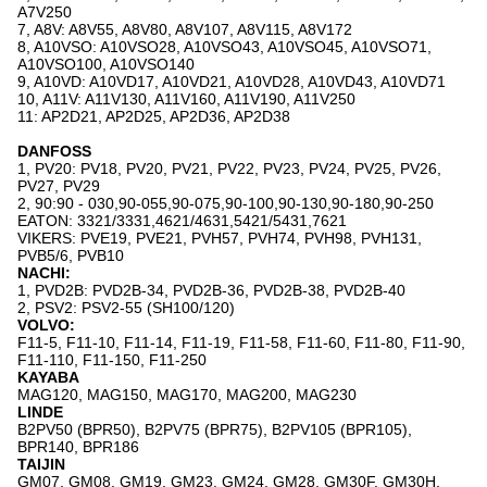
A7V250
7, A8V: A8V55, A8V80, A8V107, A8V115, A8V172
8, A10VSO: A10VSO28, A10VSO43, A10VSO45, A10VSO71,
A10VSO100, A10VSO140
9, A10VD: A10VD17, A10VD21, A10VD28, A10VD43, A10VD71
10, A11V: A11V130, A11V160, A11V190, A11V250
11: AP2D21, AP2D25, AP2D36, AP2D38
DANFOSS
1, PV20: PV18, PV20, PV21, PV22, PV23, PV24, PV25, PV26,
PV27, PV29
2, 90:90 - 030,90-055,90-075,90-100,90-130,90-180,90-250
EATON: 3321/3331,4621/4631,5421/5431,7621
VIKERS: PVE19, PVE21, PVH57, PVH74, PVH98, PVH131,
PVB5/6, PVB10
NACHI:
1, PVD2B: PVD2B-34, PVD2B-36, PVD2B-38, PVD2B-40
2, PSV2: PSV2-55 (SH100/120)
VOLVO:
F11-5, F11-10, F11-14, F11-19, F11-58, F11-60, F11-80, F11-90,
F11-110, F11-150, F11-250
KAYABA
MAG120, MAG150, MAG170, MAG200, MAG230
LINDE
B2PV50 (BPR50), B2PV75 (BPR75), B2PV105 (BPR105),
BPR140, BPR186
TAIJIN
GM07, GM08, GM19, GM23, GM24, GM28, GM30F, GM30H,