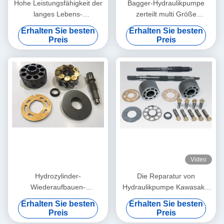
Hohe Leistungsfähigkeit der
Bagger-Hydraulikpumpe
langes Lebens-
zerteilt multi Größe
Hydraulikpumpe-Ersatzteil-
Foundable NX 15 NX45
Erhalten Sie besten
Erhalten Sie besten
K3SP36C K3V63BDT
KVC925 KVC930
Preis
Preis
K3V140DT
Video
Hydrozylinder-
Die Reparatur von
Wiederaufbauen-
Hydraulikpumpe Kawasakis
Ausrüstungen NV64 NV84
zerteilt/von Hochleistungs-
Erhalten Sie besten
Erhalten Sie besten
NV270/hydraulisch-Zylinder-
Taumelscheibe
Preis
Preis
Reparatur-Sets