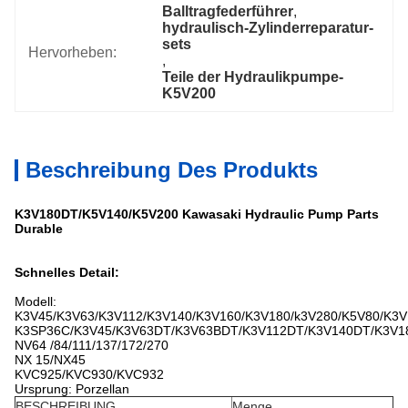
Balltragfederführer
, 
hydraulisch-Zylinderreparatur-
sets
Hervorheben:
, 
Teile der Hydraulikpumpe-
K5V200
Beschreibung Des Produkts
K3V180DT/K5V140/K5V200 Kawasaki Hydraulic Pump Parts
Durable
Schnelles Detail:
Modell:
K3V45/K3V63/K3V112/K3V140/K3V160/K3V180/k3V280/K5V80/K3V
K3SP36C/K3V45/K3V63DT/K3V63BDT/K3V112DT/K3V140DT/K3V1
NV64 /84/111/137/172/270
NX 15/NX45
KVC925/KVC930/KVC932
Ursprung: Porzellan
BESCHREIBUNG
Menge