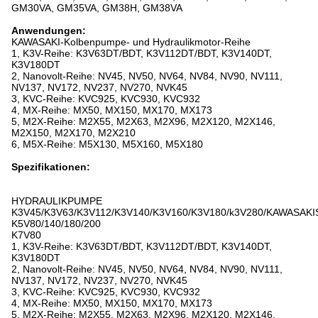
GM30VA, GM35VA, GM38H, GM38VA
Anwendungen:
KAWASAKI-Kolbenpumpe- und Hydraulikmotor-Reihe
1, K3V-Reihe: K3V63DT/BDT, K3V112DT/BDT, K3V140DT,
K3V180DT
2, Nanovolt-Reihe: NV45, NV50, NV64, NV84, NV90, NV111,
NV137, NV172, NV237, NV270, NVK45
3, KVC-Reihe: KVC925, KVC930, KVC932
4, MX-Reihe: MX50, MX150, MX170, MX173
5, M2X-Reihe: M2X55, M2X63, M2X96, M2X120, M2X146,
M2X150, M2X170, M2X210
6, M5X-Reihe: M5X130, M5X160, M5X180
Spezifikationen:
HYDRAULIKPUMPE
K3V45/K3V63/K3V112/K3V140/K3V160/K3V180/k3V280/KAWASAKI
K5V80/140/180/200
K7V80
1, K3V-Reihe: K3V63DT/BDT, K3V112DT/BDT, K3V140DT,
K3V180DT
2, Nanovolt-Reihe: NV45, NV50, NV64, NV84, NV90, NV111,
NV137, NV172, NV237, NV270, NVK45
3, KVC-Reihe: KVC925, KVC930, KVC932
4, MX-Reihe: MX50, MX150, MX170, MX173
5, M2X-Reihe: M2X55, M2X63, M2X96, M2X120, M2X146,