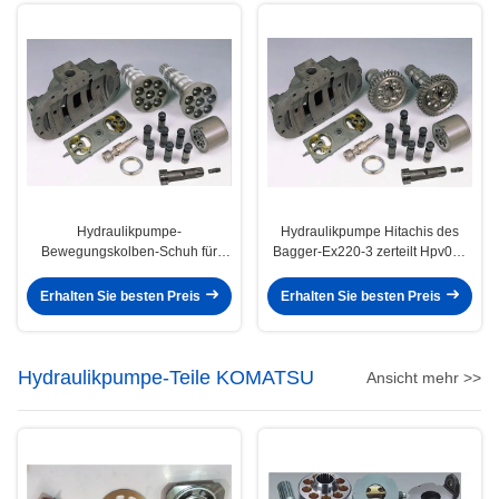
Hydraulikpumpe-
Hydraulikpumpe Hitachis des
Bewegungskolben-Schuh für
Bagger-Ex220-3 zerteilt Hpv091
Bagger-Pilotpumpe ZX200
HPV102 HPV116 HPV125B
EX200-1 EX200-2
Erhalten Sie besten Preis
Erhalten Sie besten Preis
Hydraulikpumpe-Teile KOMATSU
Ansicht mehr >>