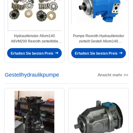
Hydraulikmotor A6vm140
Pumpe Rexroth-Hydraulikmotor
A6VM200 Rexroth zerteilt/die
zerteilt Gestell A6vm140
Hydraulikpumpe-Reparatur-Teile
A6VM200
Erhalten Sie besten Preis
Erhalten Sie besten Preis
Gestellhydraulikpumpe
Ansicht mehr >>