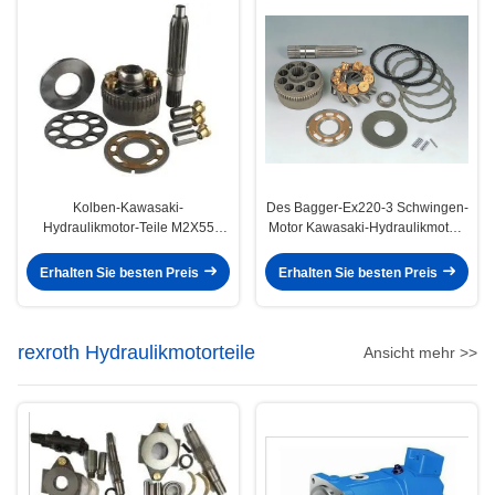
Kolben-Kawasaki-
Des Bagger-Ex220-3 Schwingen-
Hydraulikmotor-Teile M2X55
Motor Kawasaki-Hydraulikmotor-
MX500 für Schwingen-Motoren
der Teil-/Hitachi zerteilt Hpv091
des Bagger-DNB60
Erhalten Sie besten Preis
Erhalten Sie besten Preis
rexroth Hydraulikmotorteile
Ansicht mehr >>