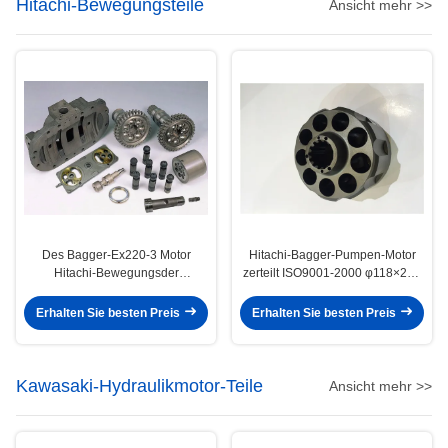
Hitachi-Bewegungsteile
Ansicht mehr >>
Des Bagger-Ex220-3 Motor
Hitachi-Bagger-Pumpen-Motor
Hitachi-Bewegungsder
zerteilt ISO9001-2000 φ118×209
teil-/Schwingen zerteilt
T15 φ49.8 Sφ29
Reparatur-Sets Hpv091
Erhalten Sie besten Preis
Erhalten Sie besten Preis
Kawasaki-Hydraulikmotor-Teile
Ansicht mehr >>