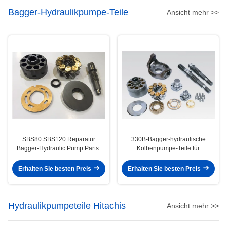
Bagger-Hydraulikpumpe-Teile
Ansicht mehr >>
SBS80 SBS120 Reparatur
330B-Bagger-hydraulische
Bagger-Hydraulic Pump Parts-
Kolbenpumpe-Teile für
312C 320C 325C
Hauptleitungs-Pumpe Ap12
E200b 320
Erhalten Sie besten Preis
Erhalten Sie besten Preis
Hydraulikpumpeteile Hitachis
Ansicht mehr >>