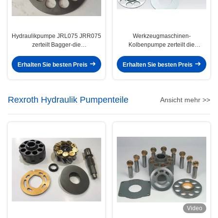
Hydraulikpumpe JRL075 JRR075
Werkzeugmaschinen-
zerteilt Bagger-die
Kolbenpumpe zerteilt die
Hauptpumpen-
eingeschlossene Fass-
Bewegungsreparatur
Waschmaschine LINDES
Erhalten Sie besten Preis
Erhalten Sie besten Preis
B2PV50 B2PV75
Rexroth Hydraulik Pumpenteile
Ansicht mehr >>
Video