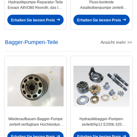
Hydraulikpumpe-Reparatur-Teile
Fluss-konkrete
Exvaor A8VO80 Rexroth, das ISO
Axialkolbenpumpe zerteilt
repariert
A4vg125 A4VG250 A4VG28
verfügbar
Erhalten Sie besten Preis
Erhalten Sie besten Preis
Bagger-Pumpen-Teile
Ansicht mehr >>
Wiederaufbauen-Bagger-Pumpe
Hydraulikbagger-Pumpen-
zerteilt verfügbare Hochleistung
zerteilt/Ap12 E200b 320
JRR045 JRR075 JRR051B
Drehgruppen-Kolbenpumpe-Teile
Erhalten Sie besten Preis
Erhalten Sie besten Preis