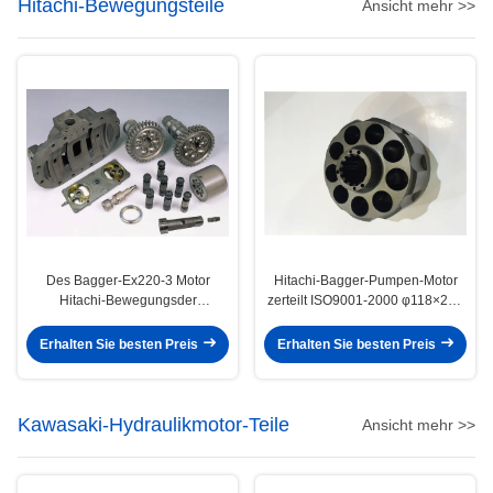
Hitachi-Bewegungsteile
Ansicht mehr >>
Des Bagger-Ex220-3 Motor
Hitachi-Bagger-Pumpen-Motor
Hitachi-Bewegungsder
zerteilt ISO9001-2000 φ118×209
teil-/Schwingen zerteilt
T15 φ49.8 Sφ29
Reparatur-Sets Hpv091
Erhalten Sie besten Preis
Erhalten Sie besten Preis
Kawasaki-Hydraulikmotor-Teile
Ansicht mehr >>