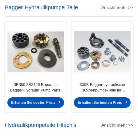
Bagger-Hydraulikpumpe-Teile
Ansicht mehr >>
SBS80 SBS120 Reparatur
330B-Bagger-hydraulische
Bagger-Hydraulic Pump Parts-
Kolbenpumpe-Teile für
312C 320C 325C
Hauptleitungs-Pumpe Ap12
E200b 320
Erhalten Sie besten Preis
Erhalten Sie besten Preis
Hydraulikpumpeteile Hitachis
Ansicht mehr >>