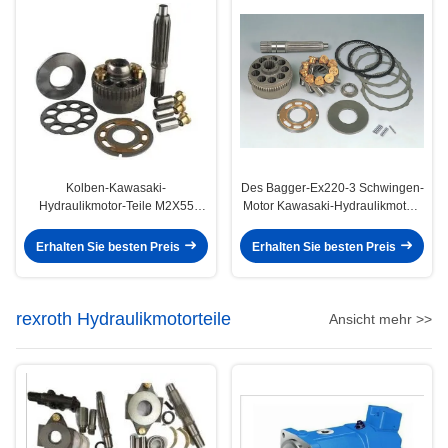
Kolben-Kawasaki-
Des Bagger-Ex220-3 Schwingen-
Hydraulikmotor-Teile M2X55
Motor Kawasaki-Hydraulikmotor-
MX500 für Schwingen-Motoren
der Teil-/Hitachi zerteilt Hpv091
des Bagger-DNB60
Erhalten Sie besten Preis
Erhalten Sie besten Preis
rexroth Hydraulikmotorteile
Ansicht mehr >>