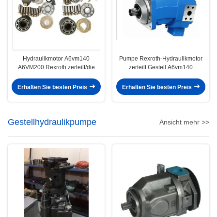
Hydraulikmotor A6vm140
Pumpe Rexroth-Hydraulikmotor
A6VM200 Rexroth zerteilt/die
zerteilt Gestell A6vm140
Hydraulikpumpe-Reparatur-Teile
A6VM200
Erhalten Sie besten Preis
Erhalten Sie besten Preis
Gestellhydraulikpumpe
Ansicht mehr >>