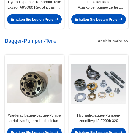
Hydraulikpumpe-Reparatur-Teile
Fluss-konkrete
Exvaor A8VO80 Rexroth, das ISO
Axialkolbenpumpe zerteilt
repariert
A4vg125 A4VG250 A4VG28
verfügbar
Erhalten Sie besten Preis
Erhalten Sie besten Preis
Bagger-Pumpen-Teile
Ansicht mehr >>
Wiederaufbauen-Bagger-Pumpe
Hydraulikbagger-Pumpen-
zerteilt verfügbare Hochleistung
zerteilt/Ap12 E200b 320
JRR045 JRR075 JRR051B
Drehgruppen-Kolbenpumpe-Teile
Erhalten Sie besten Preis
Erhalten Sie besten Preis