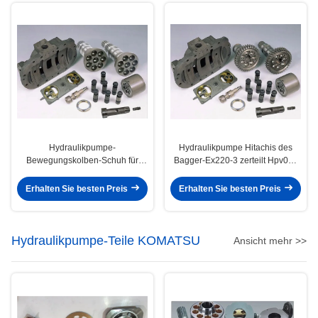
Hydraulikpumpe-
Hydraulikpumpe Hitachis des
Bewegungskolben-Schuh für
Bagger-Ex220-3 zerteilt Hpv091
Bagger-Pilotpumpe ZX200
HPV102 HPV116 HPV125B
EX200-1 EX200-2
Erhalten Sie besten Preis
Erhalten Sie besten Preis
Hydraulikpumpe-Teile KOMATSU
Ansicht mehr >>