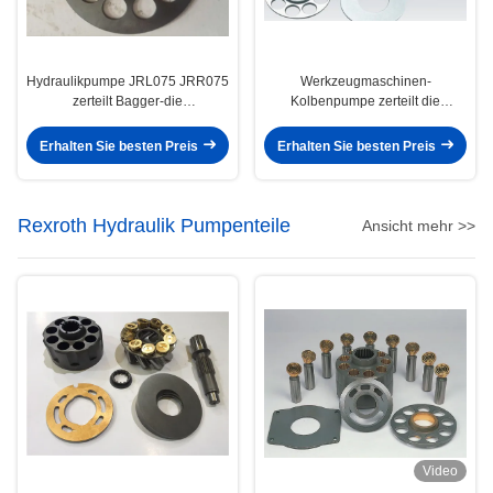
Hydraulikpumpe JRL075 JRR075
Werkzeugmaschinen-
zerteilt Bagger-die
Kolbenpumpe zerteilt die
Hauptpumpen-
eingeschlossene Fass-
Bewegungsreparatur
Waschmaschine LINDES
Erhalten Sie besten Preis
Erhalten Sie besten Preis
B2PV50 B2PV75
Rexroth Hydraulik Pumpenteile
Ansicht mehr >>
Video