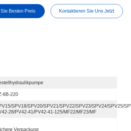
 Sie Besten Preis
Kontaktieren Sie Uns Jetzt
stellhydraulikpumpe
Z-6B-220
PV15/SPV18/SPV20/SPV21/SPV22/SPV23/SPV24/SPV25/SP
V42-28/PV42-41/PV42-41-125/MF22/MF23/MF
ichere Verpackung