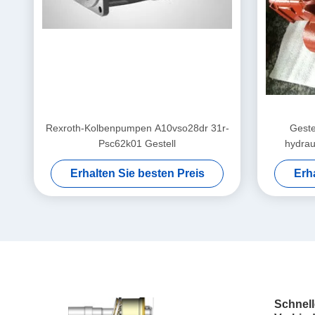
Rexroth-Kolbenpumpen A10vso28dr 31r-
Geste
Psc62k01 Gestell
hydrau
Erhalten Sie besten Preis
Erh
Schnell