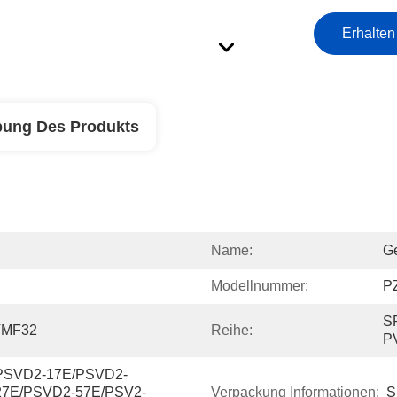
Erhalten
bung Des Produkts
Name:
Ge
Modellnummer:
P
S
VMF32
Reihe:
P
PSVD2-17E/PSVD2-
27E/PSVD2-57E/PSV2-
Verpackung Informationen:
S