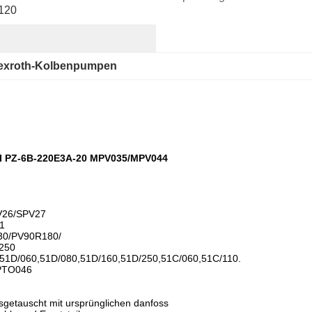
120
exroth-Kolbenpumpen
I PZ-6B-220E3A-20 MPV035/MPV044
V26/SPV27
1
0/PV90R180/
250
51D/060,51D/080,51D/160,51D/250,51C/060,51C/110.
PTO046
sgetauscht mit ursprünglichen danfoss