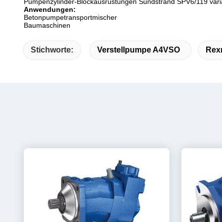
Pumpenzylinder-Blockausrüstungen Sundstrand SPV6/119 varia
Anwendungen:
Betonpumpetransportmischer
Baumaschinen
Stichworte:
Verstellpumpe A4VSO
Rex