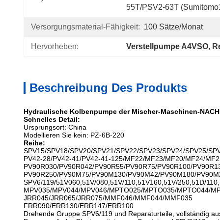
55T/PSV2-63T (Sumitomo
Versorgungsmaterial-Fähigkeit:
100 Sätze/Monat
Hervorheben:
Verstellpumpe A4VSO
, 
R
Beschreibung Des Produkts
Hydraulische Kolbenpumpe der Mischer-Maschinen-NACH
Schnelles Detail:
Ursprungsort: China
Modellieren Sie kein: PZ-6B-220
Reihe:
SPV15/SPV18/SPV20/SPV21/SPV22/SPV23/SPV24/SPV25/SP
PV42-28/PV42-41/PV42-41-125/MF22/MF23/MF20/MF24/MF2
PV90R030/PV90R042/PV90R55/PV90R75/PV90R100/PV90R13
PV90R250/PV90M75/PV90M130/PV90M42/PV90M180/PV90M
SPV6/119/51V060,51V/080,51V/110,51V160,51V/250,51D/110,
MPV035/MPV044/MPV046/MPTO025/MPTO035/MPTO044/M
JRR045/JRR065/JRR075/MMF046/MMF044/MMF035
FRR090/ERR130/ERR147/ERR100
Drehende Gruppe SPV6/119 und Reparaturteile, vollständig au