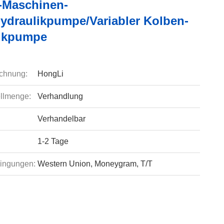
-Maschinen-
hydraulikpumpe/variabler Kolben-
ikpumpe
chnung:
HongLi
llmenge:
Verhandlung
Verhandelbar
1-2 Tage
ingungen:
Western Union, Moneygram, T/T