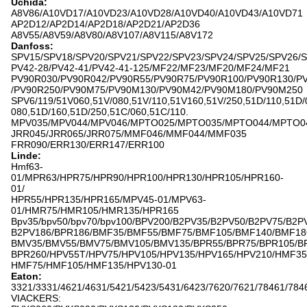
Uchida:
A8V86/A10VD17/A10VD23/A10VD28/A10VD40/A10VD43/A10VD71
AP2D12/AP2D14/AP2D18/AP2D21/AP2D36
A8V55/A8V59/A8V80/A8V107/A8V115/A8V172
Danfoss:
SPV15/SPV18/SPV20/SPV21/SPV22/SPV23/SPV24/SPV25/SPV26/
PV42-28/PV42-41/PV42-41-125/MF22/MF23/MF20/MF24/MF21
PV90R030/PV90R042/PV90R55/PV90R75/PV90R100/PV90R130/P
/PV90R250/PV90M75/PV90M130/PV90M42/PV90M180/PV90M250
SPV6/119/51V060,51V/080,51V/110,51V160,51V/250,51D/110,51D/
080,51D/160,51D/250,51C/060,51C/110.
MPV035/MPV044/MPV046/MPTO025/MPTO035/MPTO044/MPTO0
JRR045/JRR065/JRR075/MMF046/MMF044/MMF035
FRR090/ERR130/ERR147/ERR100
Linde:
Hmf63-
01/MPR63/HPR75/HPR90/HPR100/HPR130/HPR105/HPR160-
01/
HPR55/HPR135/HPR165/MPV45-01/MPV63-
01/HMR75/HMR105/HMR135/HPR165
Bpv35/bpv50/bpv70/bpv100/BPV200/B2PV35/B2PV50/B2PV75/B2P
B2PV186/BPR186/BMF35/BMF55/BMF75/BMF105/BMF140/BMF18
BMV35/BMV55/BMV75/BMV105/BMV135/BPR55/BPR75/BPR105/B
BPR260/HPV55T/HPV75/HPV105/HPV135/HPV165/HPV210/HMF35
HMF75/HMF105/HMF135/HPV130-01
Eaton:
3321/3331/4621/4631/5421/5423/5431/6423/7620/7621/78461/784
VIACKERS: