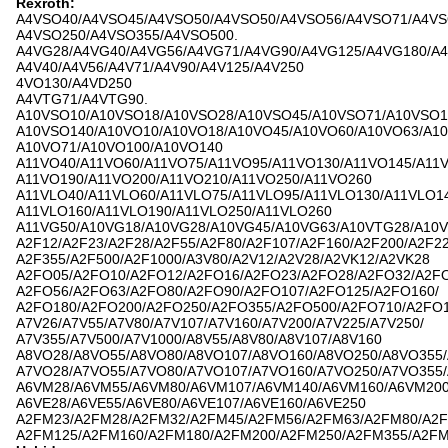
Rexroth:
A4VSO40/A4VSO45/A4VSO50/A4VSO50/A4VSO56/A4VSO71/A4VS
A4VSO250/A4VSO355/A4VSO500.
A4VG28/A4VG40/A4VG56/A4VG71/A4VG90/A4VG125/A4VG180/A4
A4V40/A4V56/A4V71/A4V90/A4V125/A4V250
4VO130/A4VD250
A4VTG71/A4VTG90.
A10VSO10/A10VSO18/A10VSO28/A10VSO45/A10VSO71/A10VSO1
A10VSO140/A10VO10/A10VO18/A10VO45/A10VO60/A10VO63/A10
A10VO71/A10VO100/A10VO140
A11VO40/A11VO60/A11VO75/A11VO95/A11VO130/A11VO145/A11V
A11VO190/A11VO200/A11VO210/A11VO250/A11VO260
A11VLO40/A11VLO60/A11VLO75/A11VLO95/A11VLO130/A11VLO14
A11VLO160/A11VLO190/A11VLO250/A11VLO260
A11VG50/A10VG18/A10VG28/A10VG45/A10VG63/A10VTG28/A10
A2F12/A2F23/A2F28/A2F55/A2F80/A2F107/A2F160/A2F200/A2F22
A2F355/A2F500/A2F1000/A3V80/A2V12/A2V28/A2VK12/A2VK28
A2FO05/A2FO10/A2FO12/A2FO16/A2FO23/A2FO28/A2FO32/A2FO
A2FO56/A2FO63/A2FO80/A2FO90/A2FO107/A2FO125/A2FO160/
A2FO180/A2FO200/A2FO250/A2FO355/A2FO500/A2FO710/A2FO
A7V26/A7V55/A7V80/A7V107/A7V160/A7V200/A7V225/A7V250/
A7V355/A7V500/A7V1000/A8V55/A8V80/A8V107/A8V160
A8VO28/A8VO55/A8VO80/A8VO107/A8VO160/A8VO250/A8VO355
A7VO28/A7VO55/A7VO80/A7VO107/A7VO160/A7VO250/A7VO355
A6VM28/A6VM55/A6VM80/A6VM107/A6VM140/A6VM160/A6VM20
A6VE28/A6VE55/A6VE80/A6VE107/A6VE160/A6VE250
A2FM23/A2FM28/A2FM32/A2FM45/A2FM56/A2FM63/A2FM80/A2F
A2FM125/A2FM160/A2FM180/A2FM200/A2FM250/A2FM355/A2F