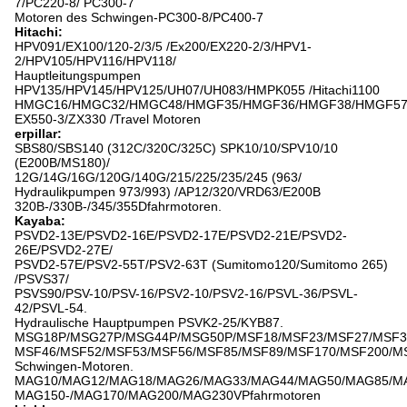
7/PC220-8/ PC300-7
Motoren des Schwingen-PC300-8/PC400-7
Hitachi:
HPV091/EX100/120-2/3/5 /Ex200/EX220-2/3/HPV1-
2/HPV105/HPV116/HPV118/
Hauptleitungspumpen
HPV135/HPV145/HPV125/UH07/UH083/HMPK055 /Hitachi1100
HMGC16/HMGC32/HMGC48/HMGF35/HMGF36/HMGF38/HMGF57
EX550-3/ZX330 /Travel Motoren
erpillar:
SBS80/SBS140 (312C/320C/325C) SPK10/10/SPV10/10
(E200B/MS180)/
12G/14G/16G/120G/140G/215/225/235/245 (963/
Hydraulikpumpen 973/993) /AP12/320/VRD63/E200B
320B-/330B-/345/355Dfahrmotoren.
Kayaba:
PSVD2-13E/PSVD2-16E/PSVD2-17E/PSVD2-21E/PSVD2-
26E/PSVD2-27E/
PSVD2-57E/PSV2-55T/PSV2-63T (Sumitomo120/Sumitomo 265)
/PSVS37/
PSVS90/PSV-10/PSV-16/PSV2-10/PSV2-16/PSVL-36/PSVL-
42/PSVL-54.
Hydraulische Hauptpumpen PSVK2-25/KYB87.
MSG18P/MSG27P/MSG44P/MSG50P/MSF18/MSF23/MSF27/MSF3
MSF46/MSF52/MSF53/MSF56/MSF85/MSF89/MSF170/MSF200/M
Schwingen-Motoren.
MAG10/MAG12/MAG18/MAG26/MAG33/MAG44/MAG50/MAG85/M
MAG150-/MAG170/MAG200/MAG230VPfahrmotoren