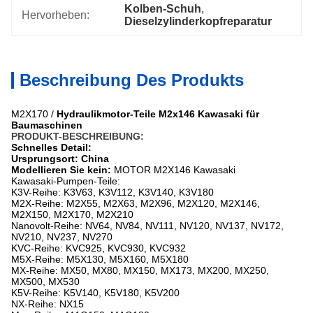
Kolben-Schuh
, 
Hervorheben:
Dieselzylinderkopfreparatur
Beschreibung Des Produkts
M2X170 /
Hydraulikmotor-Teile M2x146 Kawasaki für
Baumaschinen
PRODUKT-BESCHREIBUNG:
Schnelles Detail:
Ursprungsort: China
Modellieren Sie kein:
MOTOR
M2X146
Kawasaki
Kawasaki-
Pumpen-Teile:
K3V-Reihe: K3V63, K3V112, K3V140, K3V180
M2X-Reihe: M2X55, M2X63, M2X96, M2X120, M2X146,
M2X150, M2X170, M2X210
Nanovolt-Reihe: NV64, NV84, NV111, NV120, NV137, NV172,
NV210, NV237, NV270
KVC-Reihe: KVC925, KVC930, KVC932
M5X-Reihe: M5X130, M5X160, M5X180
MX-Reihe: MX50, MX80, MX150, MX173, MX200, MX250,
MX500, MX530
K5V-Reihe: K5V140, K5V180, K5V200
NX-Reihe: NX15