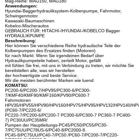
Mag-Reihe: MAG150, MAG180
Anwendungen:
Hyundai-Baggerhydrauliksystem-Kolbenpumpe, Fahrmotor,
Schwingenmotor.
Kawasaki-Baumaschinen
Kobelco-Mischerautos
GEBRAUCH FÜR: HITACHI-/HYUNDAI-/KOBELCO Bagger
HYDRAULIKPUMPE
Beschreibung:
Hier können Sie verschiedene Reihe hydraulische Teile der
Kolbenpumpen des Ersatzes finden (Motoren)
für nach Markt. Wenn Sie irgendeinen Bedarf über
Hydraulikpumpeteile haben, zerteilt Motor, gefällt
mit fühlen Sie frei, mit uns in Verbindung zu treten, wir möchte Sie
bereitstellen alle, was wir herstellen
der hochwertigste und beste Service.
Wir die meisten berühmter Marken wie tuend:
KOMATSU:
PC200-6/PC200-7/HPV95/PC300-6/PC300-
7/KMF40/KMF90/KMF160/KPV90/PC600-7
Fahrmotoren
HPV35/HPV55/HPV90/HPV160/HPV75/HPV95/HPV132/HPV140/HP
(PC60-7/PC220-6/
PC220-7/PC200-6/PC200-7 PC300-6/PC300-7 PC360-7 PC400-
7) PC30UU/PC35MR/
Pumpen der Hauptleitungs-PC45/PC50/PC55/PC30-
7/PC75UU/PC78US-6/PC40-8/PC2000-8.
PC45-8/PC75UU/PC40-7/PC50 /PC60-7/PC200-7/PC220-