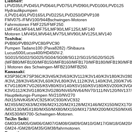
Liebherr:
LPVD35/LPVD45/LPVD64/LPVD75/LPVD90/LPVD100/LPVD125
Hydraulikpumpen
/LPVD140/LPVD165/LPVD225/LPVD250/DPVP108
FMV075-/FMV100/944Bschwingen-Motoren
Fahrmotoren FMF225/FMF250.
LMF45/LMF64/LMF75/LMF90/LMF125/LMF140
Motoren LMV45/LMV64/LMV75/LMV90/LMV125/LMV140
Toshiba:
PVB90/PVB92/PVC80/PVC90
Pumpen Tadano100 (Pava8282) /Shibaura
Lucus500/Lucus400/HD450V-2.
SG015/SG02/SG025/SG04/SG08/SG12/SG15/SG20/SG25
(MFB80/MFB100/MFB150/MFB160/MFB170/MFB180/MFB190/MFB
) Motoren des Schwingen-MFB210/MFB250.
Kawasaki:
K3SP36C/K7SP36C/K3V45/K3V63/K3V112/K3V140/K3V180/K3V28
/K3VL28/K3V45/K3VL60/K3VL80/K3VL112/K3VL140/K3VL200/K7V6
K7VG180/K7VG265/K5V80/K5V140/K5V160/K5V180/K5V200/K3VG
K3VG112/K3VG180/K3VG280/NV45/NV64/NV70/111/NV120/NV137/
Hauptleitungs-Pumpen NV210/NV270
/NX15/NVK45/KVC925/KVC930/KVC932
M2X55/M2X63/M2X96/M2X120/M2X128/M2X146/M2X150/M2X170
/M5X130/M5X180/MX50/MX80/MX150/MX173/MX200/MX250/MX4
/MX530/MX700-Schwingen-Motoren.
TeiJin Seiki:
GM03/GM05/GM06/GM07/GM08/GM09/GM10/GM17/GM18/GM20/
GM24-/GM28/GM35/GM38/fahrmotoren.