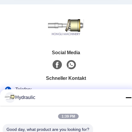
Social Media
Schneller Kontakt
Telefon:
Hydraulic
86-139-12460468
E-Mail
1:39 PM
admin@hlhydraulics.com
Good day, what product are you looking for?
Adresse: