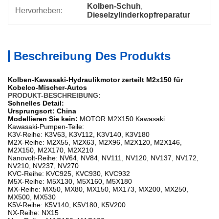
Kolben-Schuh
, 
Hervorheben:
Dieselzylinderkopfreparatur
Beschreibung Des Produkts
Kolben-Kawasaki-Hydraulikmotor zerteilt M2x150 für
Kobelco-Mischer-Autos
PRODUKT-BESCHREIBUNG:
Schnelles Detail:
Ursprungsort: China
Modellieren Sie kein:
MOTOR
M2X150
Kawasaki
Kawasaki-
Pumpen-Teile:
K3V-Reihe: K3V63, K3V112, K3V140, K3V180
M2X-Reihe: M2X55, M2X63, M2X96, M2X120, M2X146,
M2X150, M2X170, M2X210
Nanovolt-Reihe: NV64, NV84, NV111, NV120, NV137, NV172,
NV210, NV237, NV270
KVC-Reihe: KVC925, KVC930, KVC932
M5X-Reihe: M5X130, M5X160, M5X180
MX-Reihe: MX50, MX80, MX150, MX173, MX200, MX250,
MX500, MX530
K5V-Reihe: K5V140, K5V180, K5V200
NX-Reihe: NX15