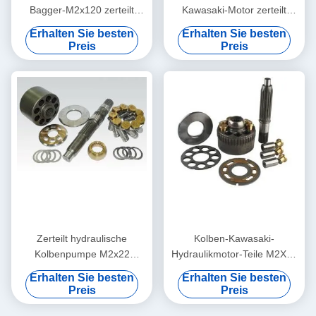
Bagger-M2x120 zerteilt
Kawasaki-Motor zerteilt
Kolbenpumpe-Fahrmotor-
Zusätze M2X150 ISO9001 -
Erhalten Sie besten
Erhalten Sie besten
Ersatz
2000
Preis
Preis
Zerteilt hydraulische
Kolben-Kawasaki-
Kolbenpumpe M2x22
Hydraulikmotor-Teile M2X55
Kawasaki MX250 MX500
MX500 für Schwingen-
Erhalten Sie besten
Erhalten Sie besten
MX530 verfügbar
Motoren des Bagger-DNB60
Preis
Preis