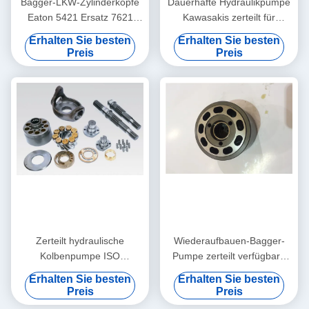
Bagger-LKW-Zylinderköpfe
Dauerhafte Hydraulikpumpe
Eaton 5421 Ersatz 7621
Kawasakis zerteilt für
78462 4621
Hauptpumpe ISO9001 des
Erhalten Sie besten
Erhalten Sie besten
Bagger-8T
Preis
Preis
Zerteilt hydraulische
Wiederaufbauen-Bagger-
Kolbenpumpe ISO
Pumpe zerteilt verfügbare
unterschiedliche Größe
Hochleistung JRR045
Erhalten Sie besten
Erhalten Sie besten
PV21 PV27 PV18 PV90R130
JRR075 JRR051B
Preis
Preis