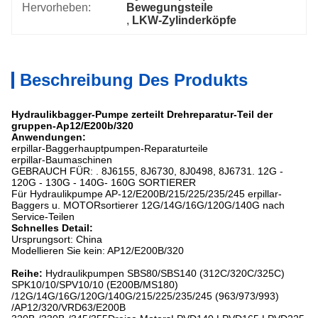
Hervorheben:
Bewegungsteile
, 
LKW-Zylinderköpfe
Beschreibung Des Produkts
Hydraulikbagger-Pumpe zerteilt Drehreparatur-Teil der
gruppen-Ap12/E200b/320
Anwendungen:
erpillar-Baggerhauptpumpen-Reparaturteile
erpillar-Baumaschinen
GEBRAUCH FÜR: . 8J6155, 8J6730, 8J0498, 8J6731. 12G -
120G - 130G - 140G- 160G SORTIERER
Für Hydraulikpumpe AP-12/E200B/215/225/235/245 erpillar-
Baggers u. MOTORsortierer 12G/14G/16G/120G/140G nach
Service-Teilen
Schnelles Detail:
Ursprungsort: China
Modellieren Sie kein: AP12/E200B/320
Reihe:
Hydraulikpumpen SBS80/SBS140 (312C/320C/325C)
SPK10/10/SPV10/10 (E200B/MS180)
/12G/14G/16G/120G/140G/215/225/235/245 (963/973/993)
/AP12/320/VRD63/E200B