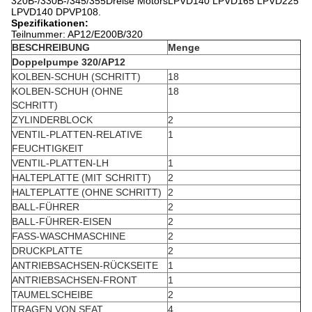
320B-/330B-/345/355Dreise MotorsLPVD140 LPVD165 LPVD225
LPVD140 DPVP108.
Spezifikationen:
Teilnummer: AP12/E200B/320
BESCHREIBUNG
Menge
Doppelpumpe 320/AP12
KOLBEN-SCHUH (SCHRITT)
18
KOLBEN-SCHUH (OHNE
18
SCHRITT)
ZYLINDERBLOCK
2
VENTIL-PLATTEN-RELATIVE
1
FEUCHTIGKEIT
VENTIL-PLATTEN-LH
1
HALTEPLATTE (MIT SCHRITT)
2
HALTEPLATTE (OHNE SCHRITT)
2
BALL-FÜHRER
2
BALL-FÜHRER-EISEN
2
FASS-WASCHMASCHINE
2
DRUCKPLATTE
2
ANTRIEBSACHSEN-RÜCKSEITE
1
ANTRIEBSACHSEN-FRONT
1
TAUMELSCHEIBE
2
TRAGEN VON SEAT
4