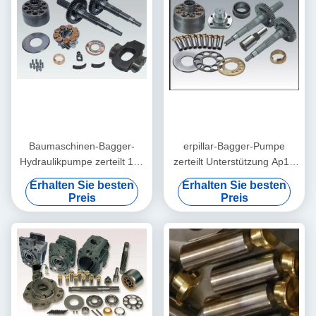
Baumaschinen-Bagger-
erpillar-Bagger-Pumpe
Hydraulikpumpe zerteilt 14g
zerteilt Unterstützung Ap12
4T2767
E200b Bagger-215 225 320
Erhalten Sie besten
Erhalten Sie besten
Preis
Preis