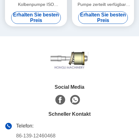
Kolbenpumpe ISO
Pumpe zerteilt verfügbare
unterschiedliche Größe
Hochleistung JRR045
Erhalten Sie besten
Erhalten Sie besten
PV21 PV27 PV18 PV90R130
JRR075 JRR051B
Preis
Preis
Social Media
Schneller Kontakt
Telefon:
86-139-12460468