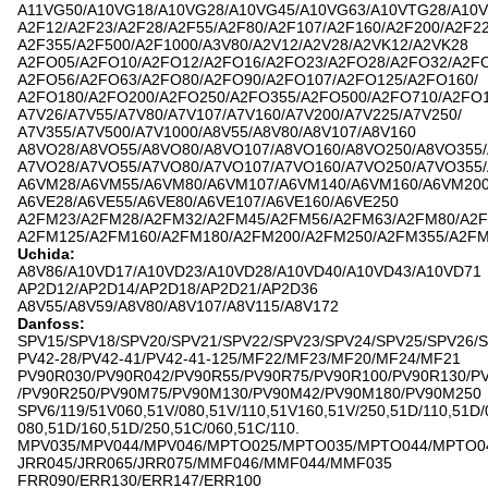
A11VG50/A10VG18/A10VG28/A10VG45/A10VG63/A10VTG28/A10
A2F12/A2F23/A2F28/A2F55/A2F80/A2F107/A2F160/A2F200/A2F22
A2F355/A2F500/A2F1000/A3V80/A2V12/A2V28/A2VK12/A2VK28
A2FO05/A2FO10/A2FO12/A2FO16/A2FO23/A2FO28/A2FO32/A2FO
A2FO56/A2FO63/A2FO80/A2FO90/A2FO107/A2FO125/A2FO160/
A2FO180/A2FO200/A2FO250/A2FO355/A2FO500/A2FO710/A2FO
A7V26/A7V55/A7V80/A7V107/A7V160/A7V200/A7V225/A7V250/
A7V355/A7V500/A7V1000/A8V55/A8V80/A8V107/A8V160
A8VO28/A8VO55/A8VO80/A8VO107/A8VO160/A8VO250/A8VO355
A7VO28/A7VO55/A7VO80/A7VO107/A7VO160/A7VO250/A7VO355
A6VM28/A6VM55/A6VM80/A6VM107/A6VM140/A6VM160/A6VM20
A6VE28/A6VE55/A6VE80/A6VE107/A6VE160/A6VE250
A2FM23/A2FM28/A2FM32/A2FM45/A2FM56/A2FM63/A2FM80/A2F
A2FM125/A2FM160/A2FM180/A2FM200/A2FM250/A2FM355/A2F
Uchida:
A8V86/A10VD17/A10VD23/A10VD28/A10VD40/A10VD43/A10VD71
AP2D12/AP2D14/AP2D18/AP2D21/AP2D36
A8V55/A8V59/A8V80/A8V107/A8V115/A8V172
Danfoss:
SPV15/SPV18/SPV20/SPV21/SPV22/SPV23/SPV24/SPV25/SPV26/
PV42-28/PV42-41/PV42-41-125/MF22/MF23/MF20/MF24/MF21
PV90R030/PV90R042/PV90R55/PV90R75/PV90R100/PV90R130/P
/PV90R250/PV90M75/PV90M130/PV90M42/PV90M180/PV90M250
SPV6/119/51V060,51V/080,51V/110,51V160,51V/250,51D/110,51D/
080,51D/160,51D/250,51C/060,51C/110.
MPV035/MPV044/MPV046/MPTO025/MPTO035/MPTO044/MPTO0
JRR045/JRR065/JRR075/MMF046/MMF044/MMF035
FRR090/ERR130/ERR147/ERR100