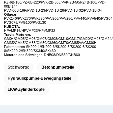
PZ-6B-180/PZ-6B-220/PVK-2B-505/PVK-2B-50/PZ4B-100/PVD-
00B-14/
PVD-00B-16P/PVD-1B-23/PVD-1B-28/PVD-1B-32/PVD-1B-34
Oilgear:
PVK140/PVK270/PVK370/PVV200/PVV250/PVV440/PVV540/PVG04
PVG075/PVG100/PVG130
KUBOTA:
HPVMF16/HPVMF23/HPVMF32
Travle-Motoren:
GM04/GM05/GM06/GM07/GM08/GM10/GM17/GM20/GM23/GM24/
GM35/GM45/GM38/GM50/GM60/GM70/GM85VA/GM30H
Fahrmotoren SK200-1/SK200-3/SK200-5/SK200-6/SK200-
8/SK220-2/SK320/SK340/SK430
Motoren des Schwingen-DNB08/DNB50/DNB60
Stichworte:
Betonpumpeteile
Hydraulikpumpe-Bewegungsteile
LKW-Zylinderköpfe