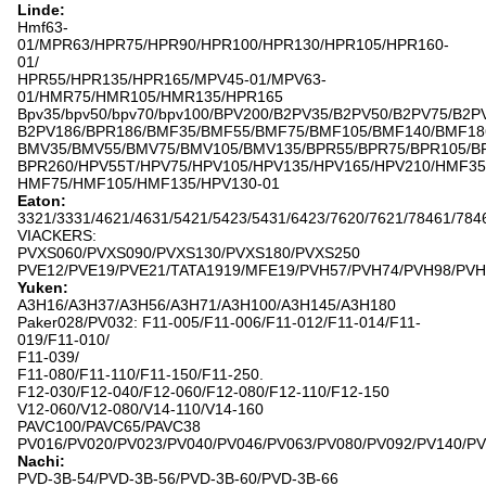
Linde:
Hmf63-
01/MPR63/HPR75/HPR90/HPR100/HPR130/HPR105/HPR160-
01/
HPR55/HPR135/HPR165/MPV45-01/MPV63-
01/HMR75/HMR105/HMR135/HPR165
Bpv35/bpv50/bpv70/bpv100/BPV200/B2PV35/B2PV50/B2PV75/B2P
B2PV186/BPR186/BMF35/BMF55/BMF75/BMF105/BMF140/BMF18
BMV35/BMV55/BMV75/BMV105/BMV135/BPR55/BPR75/BPR105/B
BPR260/HPV55T/HPV75/HPV105/HPV135/HPV165/HPV210/HMF35
HMF75/HMF105/HMF135/HPV130-01
Eaton:
3321/3331/4621/4631/5421/5423/5431/6423/7620/7621/78461/784
VIACKERS:
PVXS060/PVXS090/PVXS130/PVXS180/PVXS250
PVE12/PVE19/PVE21/TATA1919/MFE19/PVH57/PVH74/PVH98/PVH
Yuken:
A3H16/A3H37/A3H56/A3H71/A3H100/A3H145/A3H180
Paker028/PV032: F11-005/F11-006/F11-012/F11-014/F11-
019/F11-010/
F11-039/
F11-080/F11-110/F11-150/F11-250.
F12-030/F12-040/F12-060/F12-080/F12-110/F12-150
V12-060/V12-080/V14-110/V14-160
PAVC100/PAVC65/PAVC38
PV016/PV020/PV023/PV040/PV046/PV063/PV080/PV092/PV140/P
Nachi:
PVD-3B-54/PVD-3B-56/PVD-3B-60/PVD-3B-66