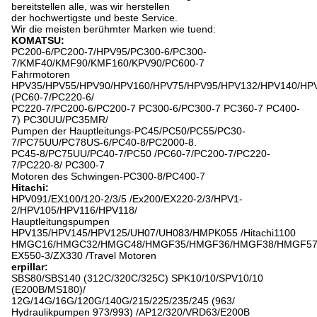
bereitstellen alle, was wir herstellen
der hochwertigste und beste Service.
Wir die meisten berühmter Marken wie tuend:
KOMATSU:
PC200-6/PC200-7/HPV95/PC300-6/PC300-
7/KMF40/KMF90/KMF160/KPV90/PC600-7
Fahrmotoren
HPV35/HPV55/HPV90/HPV160/HPV75/HPV95/HPV132/HPV140/HP
(PC60-7/PC220-6/
PC220-7/PC200-6/PC200-7 PC300-6/PC300-7 PC360-7 PC400-
7) PC30UU/PC35MR/
Pumpen der Hauptleitungs-PC45/PC50/PC55/PC30-
7/PC75UU/PC78US-6/PC40-8/PC2000-8.
PC45-8/PC75UU/PC40-7/PC50 /PC60-7/PC200-7/PC220-
7/PC220-8/ PC300-7
Motoren des Schwingen-PC300-8/PC400-7
Hitachi:
HPV091/EX100/120-2/3/5 /Ex200/EX220-2/3/HPV1-
2/HPV105/HPV116/HPV118/
Hauptleitungspumpen
HPV135/HPV145/HPV125/UH07/UH083/HMPK055 /Hitachi1100
HMGC16/HMGC32/HMGC48/HMGF35/HMGF36/HMGF38/HMGF57
EX550-3/ZX330 /Travel Motoren
erpillar:
SBS80/SBS140 (312C/320C/325C) SPK10/10/SPV10/10
(E200B/MS180)/
12G/14G/16G/120G/140G/215/225/235/245 (963/
Hydraulikpumpen 973/993) /AP12/320/VRD63/E200B