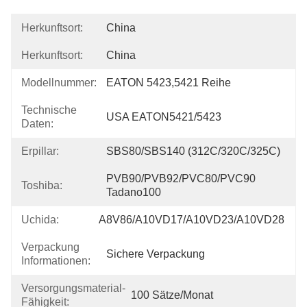
Herkunftsort:
China
Herkunftsort:
China
Modellnummer:
EATON 5423,5421 Reihe
Technische
USA EATON5421/5423
Daten:
Erpillar:
SBS80/SBS140 (312C/320C/325C)
PVB90/PVB92/PVC80/PVC90 
Toshiba:
Tadano100
Uchida:
A8V86/A10VD17/A10VD23/A10VD28
Verpackung
Sichere Verpackung
Informationen:
Versorgungsmaterial-
100 Sätze/Monat
Fähigkeit: