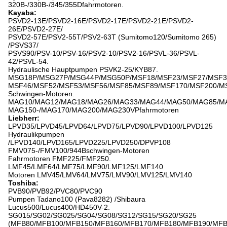
320B-/330B-/345/355Dfahrmotoren.
Kayaba:
PSVD2-13E/PSVD2-16E/PSVD2-17E/PSVD2-21E/PSVD2-
26E/PSVD2-27E/
PSVD2-57E/PSV2-55T/PSV2-63T (Sumitomo120/Sumitomo 265)
/PSVS37/
PSVS90/PSV-10/PSV-16/PSV2-10/PSV2-16/PSVL-36/PSVL-
42/PSVL-54.
Hydraulische Hauptpumpen PSVK2-25/KYB87.
MSG18P/MSG27P/MSG44P/MSG50P/MSF18/MSF23/MSF27/MSF3
MSF46/MSF52/MSF53/MSF56/MSF85/MSF89/MSF170/MSF200/M
Schwingen-Motoren.
MAG10/MAG12/MAG18/MAG26/MAG33/MAG44/MAG50/MAG85/M
MAG150-/MAG170/MAG200/MAG230VPfahrmotoren
Liebherr:
LPVD35/LPVD45/LPVD64/LPVD75/LPVD90/LPVD100/LPVD125
Hydraulikpumpen
/LPVD140/LPVD165/LPVD225/LPVD250/DPVP108
FMV075-/FMV100/944Bschwingen-Motoren
Fahrmotoren FMF225/FMF250.
LMF45/LMF64/LMF75/LMF90/LMF125/LMF140
Motoren LMV45/LMV64/LMV75/LMV90/LMV125/LMV140
Toshiba:
PVB90/PVB92/PVC80/PVC90
Pumpen Tadano100 (Pava8282) /Shibaura
Lucus500/Lucus400/HD450V-2.
SG015/SG02/SG025/SG04/SG08/SG12/SG15/SG20/SG25
(MFB80/MFB100/MFB150/MFB160/MFB170/MFB180/MFB190/MFB