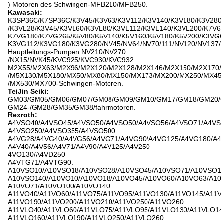
) Motoren des Schwingen-MFB210/MFB250.
Kawasaki:
K3SP36C/K7SP36C/K3V45/K3V63/K3V112/K3V140/K3V180/K3V28
/K3VL28/K3V45/K3VL60/K3VL80/K3VL112/K3VL140/K3VL200/K7V6
K7VG180/K7VG265/K5V80/K5V140/K5V160/K5V180/K5V200/K3VG
K3VG112/K3VG180/K3VG280/NV45/NV64/NV70/111/NV120/NV137/
Hauptleitungs-Pumpen NV210/NV270
/NX15/NVK45/KVC925/KVC930/KVC932
M2X55/M2X63/M2X96/M2X120/M2X128/M2X146/M2X150/M2X170
/M5X130/M5X180/MX50/MX80/MX150/MX173/MX200/MX250/MX4
/MX530/MX700-Schwingen-Motoren.
TeiJin Seiki:
GM03/GM05/GM06/GM07/GM08/GM09/GM10/GM17/GM18/GM20/
GM24-/GM28/GM35/GM38/fahrmotoren.
Rexroth:
A4VSO40/A4VSO45/A4VSO50/A4VSO50/A4VSO56/A4VSO71/A4VS
A4VSO250/A4VSO355/A4VSO500.
A4VG28/A4VG40/A4VG56/A4VG71/A4VG90/A4VG125/A4VG180/A4
A4V40/A4V56/A4V71/A4V90/A4V125/A4V250
4VO130/A4VD250
A4VTG71/A4VTG90.
A10VSO10/A10VSO18/A10VSO28/A10VSO45/A10VSO71/A10VSO1
A10VSO140/A10VO10/A10VO18/A10VO45/A10VO60/A10VO63/A10
A10VO71/A10VO100/A10VO140
A11VO40/A11VO60/A11VO75/A11VO95/A11VO130/A11VO145/A11V
A11VO190/A11VO200/A11VO210/A11VO250/A11VO260
A11VLO40/A11VLO60/A11VLO75/A11VLO95/A11VLO130/A11VLO14
A11VLO160/A11VLO190/A11VLO250/A11VLO260