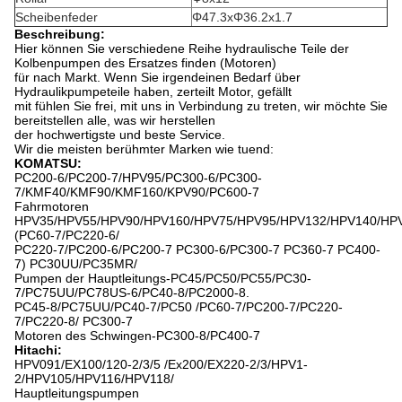
Scheibenfeder
Φ47.3xΦ36.2x1.7
Beschreibung:
Hier können Sie verschiedene Reihe hydraulische Teile der
Kolbenpumpen des Ersatzes finden (Motoren)
für nach Markt. Wenn Sie irgendeinen Bedarf über
Hydraulikpumpeteile haben, zerteilt Motor, gefällt
mit fühlen Sie frei, mit uns in Verbindung zu treten, wir möchte Sie
bereitstellen alle, was wir herstellen
der hochwertigste und beste Service.
Wir die meisten berühmter Marken wie tuend:
KOMATSU:
PC200-6/PC200-7/HPV95/PC300-6/PC300-
7/KMF40/KMF90/KMF160/KPV90/PC600-7
Fahrmotoren
HPV35/HPV55/HPV90/HPV160/HPV75/HPV95/HPV132/HPV140/HP
(PC60-7/PC220-6/
PC220-7/PC200-6/PC200-7 PC300-6/PC300-7 PC360-7 PC400-
7) PC30UU/PC35MR/
Pumpen der Hauptleitungs-PC45/PC50/PC55/PC30-
7/PC75UU/PC78US-6/PC40-8/PC2000-8.
PC45-8/PC75UU/PC40-7/PC50 /PC60-7/PC200-7/PC220-
7/PC220-8/ PC300-7
Motoren des Schwingen-PC300-8/PC400-7
Hitachi:
HPV091/EX100/120-2/3/5 /Ex200/EX220-2/3/HPV1-
2/HPV105/HPV116/HPV118/
Hauptleitungspumpen