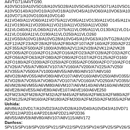
A4VTG71/A4VTG90.
A10VSO10/A10VSO18/A10VSO28/A10VSO45/A10VSO71/A10VSO1
A10VSO140/A10VO10/A10VO18/A10VO45/A10VO60/A10VO63/A10
A10VO71/A10VO100/A10VO140
A11VO40/A11VO60/A11VO75/A11VO95/A11VO130/A11VO145/A11V
A11VO190/A11VO200/A11VO210/A11VO250/A11VO260
A11VLO40/A11VLO60/A11VLO75/A11VLO95/A11VLO130/A11VLO14
A11VLO160/A11VLO190/A11VLO250/A11VLO260
A11VG50/A10VG18/A10VG28/A10VG45/A10VG63/A10VTG28/A10
A2F12/A2F23/A2F28/A2F55/A2F80/A2F107/A2F160/A2F200/A2F22
A2F355/A2F500/A2F1000/A3V80/A2V12/A2V28/A2VK12/A2VK28
A2FO05/A2FO10/A2FO12/A2FO16/A2FO23/A2FO28/A2FO32/A2FO
A2FO56/A2FO63/A2FO80/A2FO90/A2FO107/A2FO125/A2FO160/
A2FO180/A2FO200/A2FO250/A2FO355/A2FO500/A2FO710/A2FO
A7V26/A7V55/A7V80/A7V107/A7V160/A7V200/A7V225/A7V250/
A7V355/A7V500/A7V1000/A8V55/A8V80/A8V107/A8V160
A8VO28/A8VO55/A8VO80/A8VO107/A8VO160/A8VO250/A8VO355
A7VO28/A7VO55/A7VO80/A7VO107/A7VO160/A7VO250/A7VO355
A6VM28/A6VM55/A6VM80/A6VM107/A6VM140/A6VM160/A6VM20
A6VE28/A6VE55/A6VE80/A6VE107/A6VE160/A6VE250
A2FM23/A2FM28/A2FM32/A2FM45/A2FM56/A2FM63/A2FM80/A2F
A2FM125/A2FM160/A2FM180/A2FM200/A2FM250/A2FM355/A2F
Uchida:
A8V86/A10VD17/A10VD23/A10VD28/A10VD40/A10VD43/A10VD71
AP2D12/AP2D14/AP2D18/AP2D21/AP2D36
A8V55/A8V59/A8V80/A8V107/A8V115/A8V172
Danfoss:
SPV15/SPV18/SPV20/SPV21/SPV22/SPV23/SPV24/SPV25/SPV26/