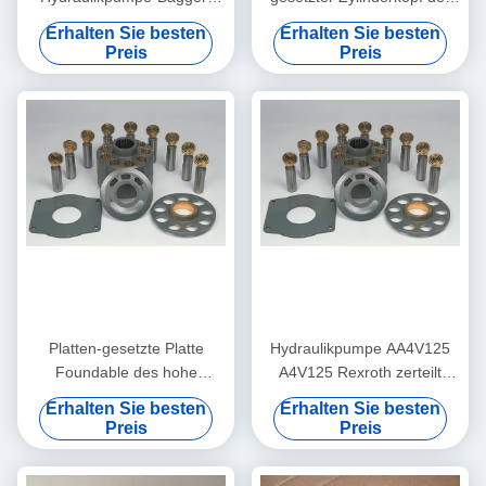
Reparatur/A4VG125 zerteilt
Hydraulikpumpe-Teil-/Kolben
Erhalten Sie besten
Erhalten Sie besten
Hauptpumpen-Ausrüstungen
Preis
Preis
Platten-gesetzte Platte
Hydraulikpumpe AA4V125
Foundable des hohe
A4V125 Rexroth zerteilt
Leistungsfähigkeit Rexroth-
Ventil-Platten-Öl-Platten-
Erhalten Sie besten
Erhalten Sie besten
Pumpen-Teil-Halter-A4V125
Ersatz
Preis
Preis