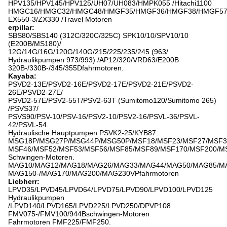
HPV135/HPV145/HPV125/UH07/UH083/HMPK055 /Hitachi1100
HMGC16/HMGC32/HMGC48/HMGF35/HMGF36/HMGF38/HMGF57
EX550-3/ZX330 /Travel Motoren
erpillar:
SBS80/SBS140 (312C/320C/325C) SPK10/10/SPV10/10
(E200B/MS180)/
12G/14G/16G/120G/140G/215/225/235/245 (963/
Hydraulikpumpen 973/993) /AP12/320/VRD63/E200B
320B-/330B-/345/355Dfahrmotoren.
Kayaba:
PSVD2-13E/PSVD2-16E/PSVD2-17E/PSVD2-21E/PSVD2-
26E/PSVD2-27E/
PSVD2-57E/PSV2-55T/PSV2-63T (Sumitomo120/Sumitomo 265)
/PSVS37/
PSVS90/PSV-10/PSV-16/PSV2-10/PSV2-16/PSVL-36/PSVL-
42/PSVL-54.
Hydraulische Hauptpumpen PSVK2-25/KYB87.
MSG18P/MSG27P/MSG44P/MSG50P/MSF18/MSF23/MSF27/MSF3
MSF46/MSF52/MSF53/MSF56/MSF85/MSF89/MSF170/MSF200/M
Schwingen-Motoren.
MAG10/MAG12/MAG18/MAG26/MAG33/MAG44/MAG50/MAG85/M
MAG150-/MAG170/MAG200/MAG230VPfahrmotoren
Liebherr:
LPVD35/LPVD45/LPVD64/LPVD75/LPVD90/LPVD100/LPVD125
Hydraulikpumpen
/LPVD140/LPVD165/LPVD225/LPVD250/DPVP108
FMV075-/FMV100/944Bschwingen-Motoren
Fahrmotoren FMF225/FMF250.