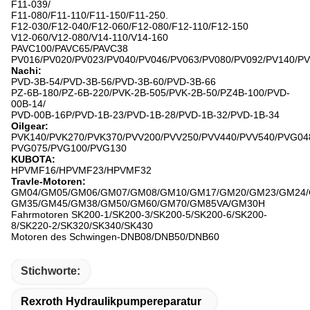
F11-039/
F11-080/F11-110/F11-150/F11-250.
F12-030/F12-040/F12-060/F12-080/F12-110/F12-150
V12-060/V12-080/V14-110/V14-160
PAVC100/PAVC65/PAVC38
PV016/PV020/PV023/PV040/PV046/PV063/PV080/PV092/PV140/P
Nachi:
PVD-3B-54/PVD-3B-56/PVD-3B-60/PVD-3B-66
PZ-6B-180/PZ-6B-220/PVK-2B-505/PVK-2B-50/PZ4B-100/PVD-
00B-14/
PVD-00B-16P/PVD-1B-23/PVD-1B-28/PVD-1B-32/PVD-1B-34
Oilgear:
PVK140/PVK270/PVK370/PVV200/PVV250/PVV440/PVV540/PVG04
PVG075/PVG100/PVG130
KUBOTA:
HPVMF16/HPVMF23/HPVMF32
Travle-Motoren:
GM04/GM05/GM06/GM07/GM08/GM10/GM17/GM20/GM23/GM24/
GM35/GM45/GM38/GM50/GM60/GM70/GM85VA/GM30H
Fahrmotoren SK200-1/SK200-3/SK200-5/SK200-6/SK200-
8/SK220-2/SK320/SK340/SK430
Motoren des Schwingen-DNB08/DNB50/DNB60
Stichworte:
Rexroth Hydraulikpumpereparatur