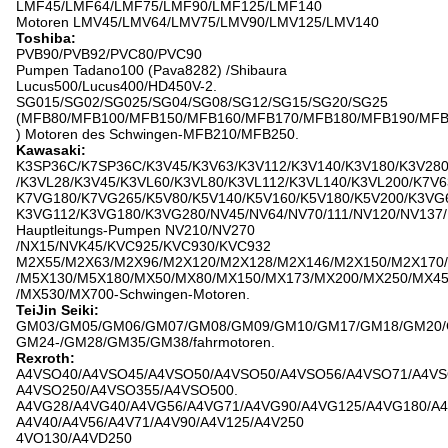
LMF45/LMF64/LMF75/LMF90/LMF125/LMF140
Motoren LMV45/LMV64/LMV75/LMV90/LMV125/LMV140
Toshiba:
PVB90/PVB92/PVC80/PVC90
Pumpen Tadano100 (Pava8282) /Shibaura
Lucus500/Lucus400/HD450V-2.
SG015/SG02/SG025/SG04/SG08/SG12/SG15/SG20/SG25
(MFB80/MFB100/MFB150/MFB160/MFB170/MFB180/MFB190/MFB
) Motoren des Schwingen-MFB210/MFB250.
Kawasaki:
K3SP36C/K7SP36C/K3V45/K3V63/K3V112/K3V140/K3V180/K3V28
/K3VL28/K3V45/K3VL60/K3VL80/K3VL112/K3VL140/K3VL200/K7V6
K7VG180/K7VG265/K5V80/K5V140/K5V160/K5V180/K5V200/K3VG
K3VG112/K3VG180/K3VG280/NV45/NV64/NV70/111/NV120/NV137/
Hauptleitungs-Pumpen NV210/NV270
/NX15/NVK45/KVC925/KVC930/KVC932
M2X55/M2X63/M2X96/M2X120/M2X128/M2X146/M2X150/M2X170
/M5X130/M5X180/MX50/MX80/MX150/MX173/MX200/MX250/MX4
/MX530/MX700-Schwingen-Motoren.
TeiJin Seiki:
GM03/GM05/GM06/GM07/GM08/GM09/GM10/GM17/GM18/GM20/
GM24-/GM28/GM35/GM38/fahrmotoren.
Rexroth:
A4VSO40/A4VSO45/A4VSO50/A4VSO50/A4VSO56/A4VSO71/A4VS
A4VSO250/A4VSO355/A4VSO500.
A4VG28/A4VG40/A4VG56/A4VG71/A4VG90/A4VG125/A4VG180/A4
A4V40/A4V56/A4V71/A4V90/A4V125/A4V250
4VO130/A4VD250