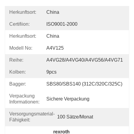
Herkunftsort:
China
Certifiion:
ISO9001-2000
Herkunftsort:
China
Modell No:
A4V125
Reihe:
A4VG28/A4VG40/A4VG56/A4VG71
Kolben:
9pcs
Bagger:
SBS80/SBS140 (312C/320C/325C)
Verpackung
Sichere Verpackung
Informationen:
Versorgungsmaterial-
100 Sätze/Monat
Fähigkeit:
rexroth 