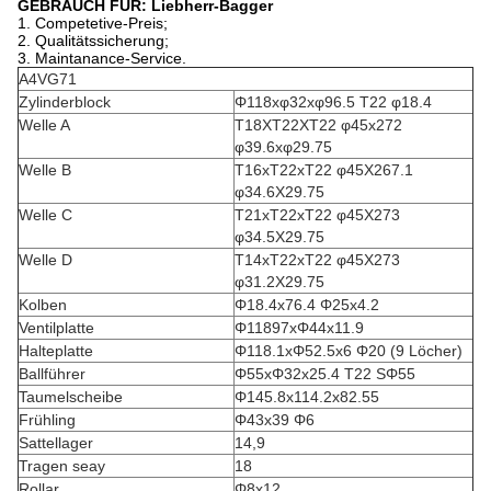
GEBRAUCH FÜR: Liebherr-Bagger
1.
Competetive-Preis;
2. Qualitätssicherung;
3. Maintanance-Service.
A4VG71
Zylinderblock
Φ118xφ32xφ96.5 T22 φ18.4
Welle A
T18XT22XT22 φ45x272
φ39.6xφ29.75
Welle B
T16xT22xT22 φ45X267.1
φ34.6X29.75
Welle C
T21xT22xT22 φ45X273
φ34.5X29.75
Welle D
T14xT22xT22 φ45X273
φ31.2X29.75
Kolben
Φ18.4x76.4 Φ25x4.2
Ventilplatte
Φ11897xΦ44x11.9
Halteplatte
Φ118.1xΦ52.5x6 Φ20 (9 Löcher)
Ballführer
Φ55xΦ32x25.4 T22 SΦ55
Taumelscheibe
Φ145.8x114.2x82.55
Frühling
Φ43x39 Φ6
Sattellager
14,9
Tragen seay
18
Rollar
Φ8x12