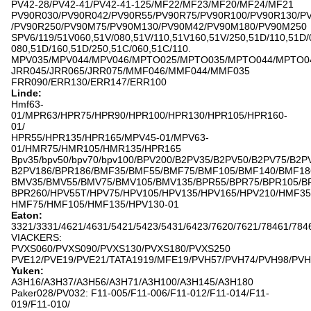
PV42-28/PV42-41/PV42-41-125/MF22/MF23/MF20/MF24/MF21
PV90R030/PV90R042/PV90R55/PV90R75/PV90R100/PV90R130/P
/PV90R250/PV90M75/PV90M130/PV90M42/PV90M180/PV90M250
SPV6/119/51V060,51V/080,51V/110,51V160,51V/250,51D/110,51D/
080,51D/160,51D/250,51C/060,51C/110.
MPV035/MPV044/MPV046/MPTO025/MPTO035/MPTO044/MPTO0
JRR045/JRR065/JRR075/MMF046/MMF044/MMF035
FRR090/ERR130/ERR147/ERR100
Linde:
Hmf63-
01/MPR63/HPR75/HPR90/HPR100/HPR130/HPR105/HPR160-
01/
HPR55/HPR135/HPR165/MPV45-01/MPV63-
01/HMR75/HMR105/HMR135/HPR165
Bpv35/bpv50/bpv70/bpv100/BPV200/B2PV35/B2PV50/B2PV75/B2P
B2PV186/BPR186/BMF35/BMF55/BMF75/BMF105/BMF140/BMF18
BMV35/BMV55/BMV75/BMV105/BMV135/BPR55/BPR75/BPR105/B
BPR260/HPV55T/HPV75/HPV105/HPV135/HPV165/HPV210/HMF35
HMF75/HMF105/HMF135/HPV130-01
Eaton:
3321/3331/4621/4631/5421/5423/5431/6423/7620/7621/78461/784
VIACKERS:
PVXS060/PVXS090/PVXS130/PVXS180/PVXS250
PVE12/PVE19/PVE21/TATA1919/MFE19/PVH57/PVH74/PVH98/PVH
Yuken:
A3H16/A3H37/A3H56/A3H71/A3H100/A3H145/A3H180
Paker028/PV032: F11-005/F11-006/F11-012/F11-014/F11-
019/F11-010/