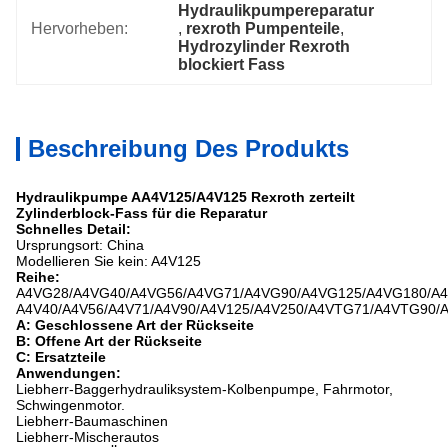
Hydraulikpumpereparatur
Hervorheben:
, 
rexroth Pumpenteile
, 
Hydrozylinder Rexroth 
blockiert Fass
Beschreibung Des Produkts
Hydraulikpumpe AA4V125/A4V125 Rexroth zerteilt
Zylinderblock-Fass für die Reparatur
Schnelles Detail:
Ursprungsort: China
Modellieren Sie kein: A4V125
Reihe:
A4VG28/A4VG40/A4VG56/A4VG71/A4VG90/A4VG125/A4VG180/A4
A4V40/A4V56/A4V71/A4V90/A4V125/A4V250/A4VTG71/A4VTG90/
A: Geschlossene Art der Rückseite
B: Offene Art der Rückseite
C: Ersatzteile
Anwendungen:
Liebherr-Baggerhydrauliksystem-Kolbenpumpe, Fahrmotor,
Schwingenmotor.
Liebherr-Baumaschinen
Liebherr-Mischerautos