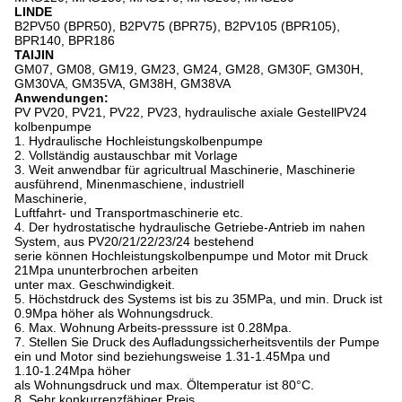
LINDE
B2PV50 (BPR50), B2PV75 (BPR75), B2PV105 (BPR105),
BPR140, BPR186
TAIJIN
GM07, GM08, GM19, GM23, GM24, GM28, GM30F, GM30H,
GM30VA, GM35VA, GM38H, GM38VA
Anwendungen:
PV PV20, PV21, PV22, PV23, hydraulische axiale GestellPV24
kolbenpumpe
1.
Hydraulische Hochleistungskolbenpumpe
2.
Vollständig austauschbar mit Vorlage
3.
Weit anwendbar für agricultrual Maschinerie, Maschinerie
ausführend, Minenmaschiene, industriell
Maschinerie,
Luftfahrt- und Transportmaschinerie etc.
4.
Der hydrostatische hydraulische Getriebe-Antrieb im nahen
System, aus PV20/21/22/23/24 bestehend
serie können Hochleistungskolbenpumpe und Motor mit Druck
21Mpa ununterbrochen arbeiten
unter max. Geschwindigkeit.
5.
Höchstdruck des Systems ist bis zu 35MPa, und min. Druck ist
0.9Mpa höher als Wohnungsdruck.
6.
Max. Wohnung Arbeits-presssure ist 0.28Mpa.
7.
Stellen Sie Druck des Aufladungssicherheitsventils der Pumpe
ein und Motor sind beziehungsweise 1.31-1.45Mpa und
1.10-1.24Mpa höher
als Wohnungsdruck und max. Öltemperatur ist 80°C.
8.
Sehr konkurrenzfähiger Preis