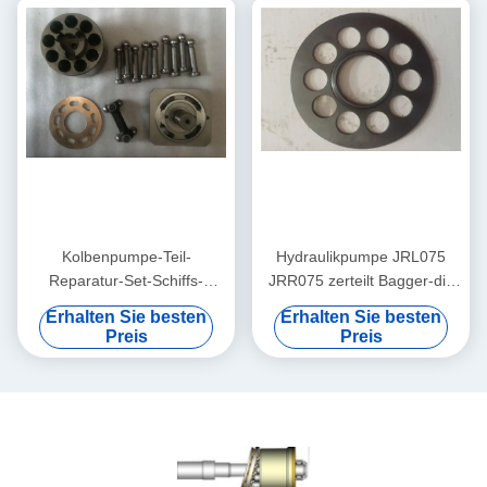
Kolbenpumpe-Teil-
Hydraulikpumpe JRL075
Reparatur-Set-Schiffs-
JRR075 zerteilt Bagger-die
Hydrauliksystem-
Hauptpumpen-
Erhalten Sie besten
Erhalten Sie besten
Unterstützung JRL045
Bewegungsreparatur
Preis
Preis
JRR045 JRR051B