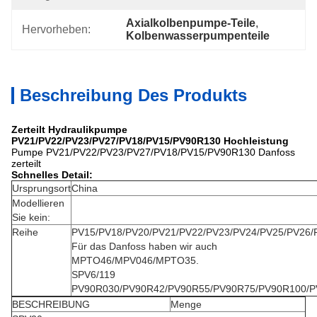
Axialkolbenpumpe-Teile
, 
Hervorheben:
Kolbenwasserpumpenteile
Beschreibung Des Produkts
Zerteilt Hydraulikpumpe
PV21/PV22/PV23/PV27/PV18/PV15/PV90R130 Hochleistung
Pumpe PV21/PV22/PV23/PV27/PV18/PV15/PV90R130 Danfoss
zerteilt
Schnelles Detail:
Ursprungsort
China
Modellieren
Sie kein:
Reihe
PV15/PV18/PV20/PV21/PV22/PV23/PV24/PV25/PV26/
Für das Danfoss haben wir auch
MPTO46/MPV046/MPTO35.
SPV6/119
PV90R030/PV90R42/PV90R55/PV90R75/PV90R100/P
BESCHREIBUNG
Menge