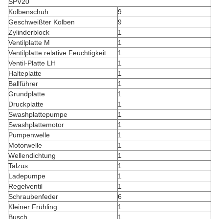
SPV20
Kolbenschuh
9
Geschweißter Kolben
9
Zylinderblock
1
Ventilplatte M
1
Ventilplatte relative Feuchtigkeit
1
Ventil-Platte LH
1
Halteplatte
1
Ballführer
1
Grundplatte
1
Druckplatte
1
Swashplattepumpe
1
Swashplattemotor
1
Pumpenwelle
1
Motorwelle
1
Wellendichtung
1
Talzus
1
Ladepumpe
1
Regelventil
1
Schraubenfeder
6
Kleiner Frühling
1
Busch
1