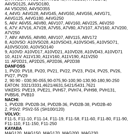
A4VSO125, A4VSO180,
A4 VSO250, A4VSO355
4, A4VG: A4VG28, A4VG45, A4VG50, A4VG56, A4VG71,
A4VG125, A4VG180, A4VG250
5, A6V: A6V55, A6V80, A6V107, A6V160, A6V225, A6V250
6, A7V: A7V16, A7V28, A7V55, A7V80, A7V107, A7V160, A7V200,
A7V250
7, A8V: A8V55, A8V80, A8V107, A8V115, A8V172
8, A10VSO: A10VSO28, A10VSO43, A10VSO45, A10VSO71,
A10VSO100, A10VSO140
9, A10VD: A10VD17, A10VD21, A10VD28, A10VD43, A10VD71
10, A11V: A11V130, A11V160, A11V190, A11V250
11: AP2D21, AP2D25, AP2D36, AP2D38
DANFOSS
1, PV20: PV18, PV20, PV21, PV22, PV23, PV24, PV25, PV26,
PV27, PV29
2, 90:90 - 030,90-055,90-075,90-100,90-130,90-180,90-250
EATON: 3321/3331,4621/4631,5421/5431,7621
VIKERS: PVE19, PVE21, PVH57, PVH74, PVH98, PVH131,
PVB5/6, PVB10
NACHI:
1, PVD2B: PVD2B-34, PVD2B-36, PVD2B-38, PVD2B-40
2, PSV2: PSV2-55 (SH100/120)
VOLVO:
F11-5, F11-10, F11-14, F11-19, F11-58, F11-60, F11-80, F11-90,
F11-110, F11-150, F11-250
KAYABA
MAG120, MAG150, MAG170, MAG200, MAG230