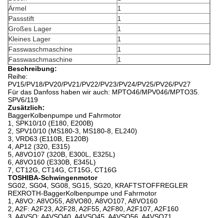
Ärmel
1
Passstift
1
Großes Lager
1
Kleines Lager
1
Fasswaschmaschine
1
Fasswaschmaschine
1
Beschreibung:
Reihe:
PV15/PV18/PV20/PV21/PV22/PV23/PV24/PV25/PV26/PV27
Für das Danfoss haben wir auch: MPTO46/MPV046/MPTO35.
SPV6/119
Zusätzlich:
BaggerKolbenpumpe und Fahrmotor
1, SPK10/10 (E180, E200B)
2, SPV10/10 (MS180-3, MS180-8, EL240)
3, VRD63 (E110B, E120B)
4, AP12 (320, E315)
5, A8VO107 (320B, E300L, E325L)
6, A8VO160 (E330B, E345L)
7, CT12G, CT14G, CT15G, CT16G
TOSHIBA-Schwingenmotor
SG02, SG04, SG08, SG15, SG20, KRAFTSTOFFREGLER
REXROTH-BaggerKolbenpumpe und Fahrmotor
1, A8VO: A8VO55, A8VO80, A8VO107, A8VO160
2, A2F: A2F23, A2F28, A2F55, A2F80, A2F107, A2F160
3, A4VSO: A4VSO40, A4VSO45, A4VSO56, A4VSO71,