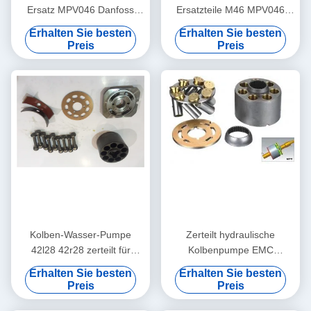
Ersatz MPV046 Danfoss
Ersatzteile M46 MPV046
MPV046 MPTO44 MPTO35
MF35 MPTO35 SPV6-119
Erhalten Sie besten
Erhalten Sie besten
Preis
Preis
Kolben-Wasser-Pumpe
Zerteilt hydraulische
42l28 42r28 zerteilt für
Kolbenpumpe EMC
Schock-Pumpe umgebautes
PV90L130 90M130
Erhalten Sie besten
Erhalten Sie besten
Modell Pv90r100
90R130/Bagger-Pumpen-
Preis
Preis
Teile