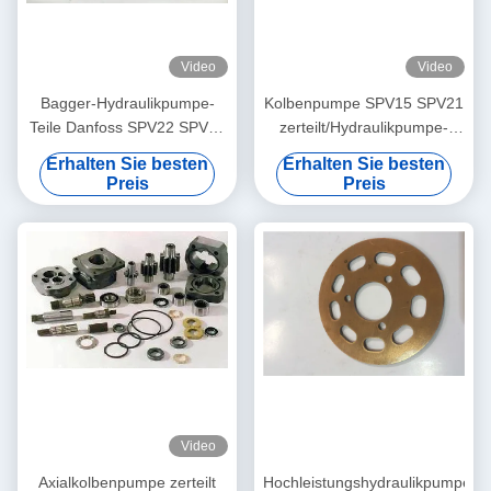
Video
Video
Bagger-Hydraulikpumpe-
Kolbenpumpe SPV15 SPV21
Teile Danfoss SPV22 SPV24
zerteilt/Hydraulikpumpe-
für Betonpumpe-LKW
Bewegungsteile Sundstrand-
Erhalten Sie besten
Erhalten Sie besten
Reihe 23 24 25
Preis
Preis
Video
Axialkolbenpumpe zerteilt
Hochleistungshydraulikpumpe-