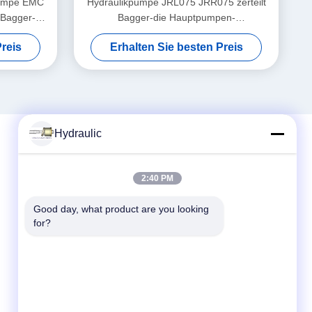
npumpe EMC
Hydraulikpumpe JRL075 JRR075 zerteilt
Bagger-
Bagger-die Hauptpumpen-
Bewegungsreparatur
reis
Erhalten Sie besten Preis
Hydraulic
Schneller Kontakt
2:40 PM
Telefon:
Good day, what product are you looking 
for?
86-139-12460468
E-Mail
admin@hlhydraulics.com
Adresse: