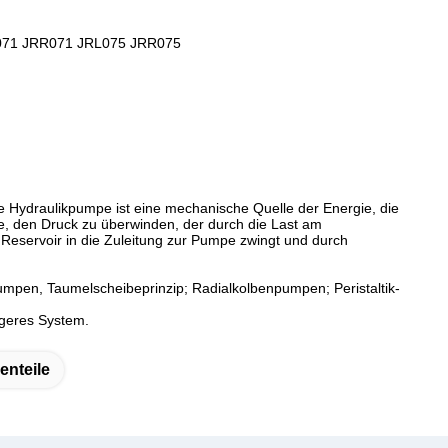
071 JRR071 JRL075 JRR075
 Hydraulikpumpe ist eine mechanische Quelle der Energie, die
e, den Druck zu überwinden, der durch die Last am
Reservoir in die Zuleitung zur Pumpe zwingt und durch
en, Taumelscheibeprinzip; Radialkolbenpumpen; Peristaltik-
igeres System.
nteile