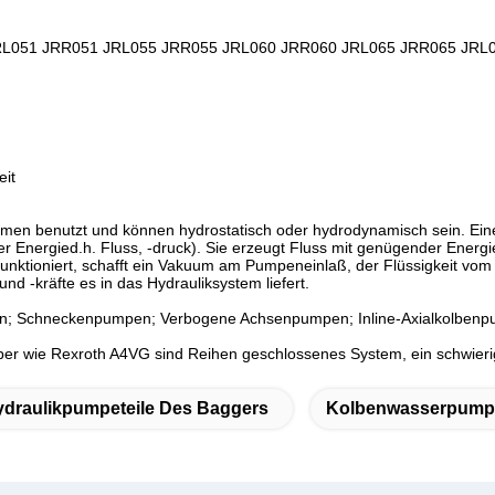
L051 JRR051 JRL055 JRR055 JRL060 JRR060 JRL065 JRR065 JRL
eit
men benutzt und können hydrostatisch oder hydrodynamisch sein. Eine
r Energied.h. Fluss, -druck). Sie erzeugt Fluss mit genügender Energi
ktioniert, schafft ein Vakuum am Pumpeneinlaß, der Flüssigkeit vom 
 -kräfte es in das Hydrauliksystem liefert.
 Schneckenpumpen; Verbogene Achsenpumpen; Inline-Axialkolbenpump
ber wie Rexroth A4VG sind Reihen geschlossenes System, ein schwier
draulikpumpeteile Des Baggers
Kolbenwasserpumpe