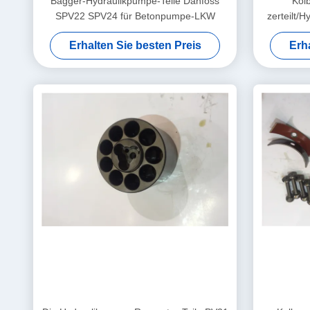
Bagger-Hydraulikpumpe-Teile Danfoss
Kol
SPV22 SPV24 für Betonpumpe-LKW
zerteilt/
Sun
Erhalten Sie besten Preis
Erh