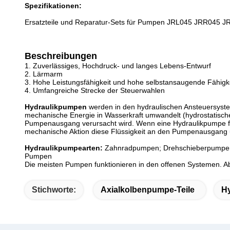
Spezifikationen:
Ersatzteile und Reparatur-Sets für Pumpen
JRL045 JRR045 JR
Beschreibungen
1.
Zuverlässiges, Hochdruck- und langes Lebens-Entwurf
2.
Lärmarm
3.
Hohe Leistungsfähigkeit und hohe selbstansaugende Fähigk
4.
Umfangreiche Strecke der Steuerwahlen
Hydraulikpumpen
werden in
den
hydraulischen Ansteuersyste
mechanische Energie in Wasserkraft umwandelt (hydrostatische
Pumpenausgang verursacht wird. Wenn eine Hydraulikpumpe fun
mechanische Aktion diese Flüssigkeit an den Pumpenausgang und
Hydraulikpumpearten:
Zahnradpumpen; Drehschieberpumpen;
Pumpen
Die meisten Pumpen funktionieren in den offenen Systemen. A
Stichworte:
Axialkolbenpumpe-Teile
Hy