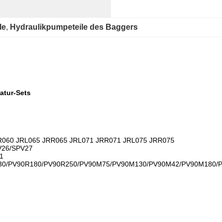
le
, 
Hydraulikpumpeteile des Baggers
atur-Sets
R060 JRL065 JRR065 JRL071 JRR071 JRL075 JRR075
V26/SPV27
1
30/PV90R180/PV90R250/PV90M75/PV90M130/PV90M42/PV90M180/