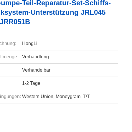
umpe-Teil-Reparatur-Set-Schiffs-
iksystem-Unterstützung JRL045
 JRR051B
chnung:
HongLi
llmenge:
Verhandlung
Verhandelbar
1-2 Tage
ingungen:
Western Union, Moneygram, T/T