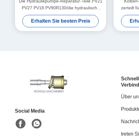
Die Hydraulikpumpe-Reparatur-Teile PV21
Kolben
PV27 PV18 PV90R130/die hydraulische
zerteilt
Zahnradpumpe zerteilt
Erhalten Sie besten Preis
Erh
Schnell
Verbin
Über un
Produkt
Social Media
Nachric
treten S