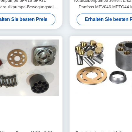
benpumpe SPV15 SPV21
Axialkolbenpumpe zerteilt Ers
Hydraulikpumpe-Bewegungsteile
Danfoss MPV046 MPTO44
dstrand-Reihe 23 24 25
alten Sie besten Preis
Erhalten Sie besten P