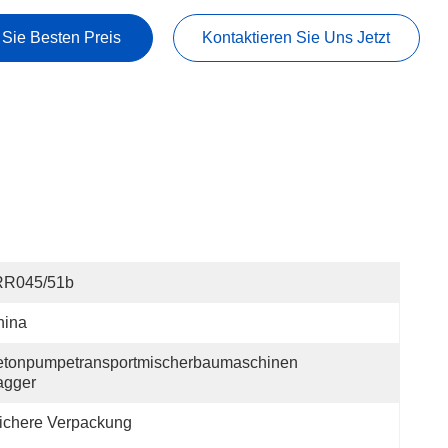
 Sie Besten Preis
Kontaktieren Sie Uns Jetzt
RR045/51b
hina
etonpumpetransportmischerbaumaschinen 
agger
ichere Verpackung