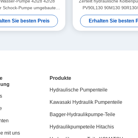
-Wasser-Pumpe 42l28 42r28
Zerteilt hydraulische Kolbe
 für Schock-Pumpe umgebautes
PV90L130 90M130 90R130/
Modell Pv90r100
Pumpen-Teile
alten Sie besten Preis
Erhalten Sie besten P
e
Produkte
dung
Hydraulische Pumpenteile
s
Kawasaki Hydraulik Pumpenteile
e
Bagger-Hydraulikpumpe-Teile
hten
Hydraulikpumpeteile Hitachis
ie mit uns