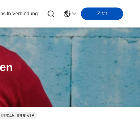
Uns In Verbindung
Zitat
ten
5 JRR045 JRR051B