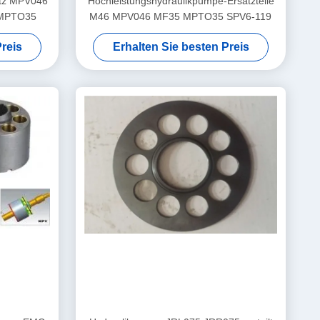
atz MPV046
Hochleistungshydraulikpumpe-Ersatzteile
 MPTO35
M46 MPV046 MF35 MPTO35 SPV6-119
reis
Erhalten Sie besten Preis