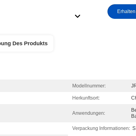
Erhalten
bung Des Produkts
Modellnummer:
J
Herkunftsort:
C
B
Anwendungen:
B
Verpackung Informationen:
S