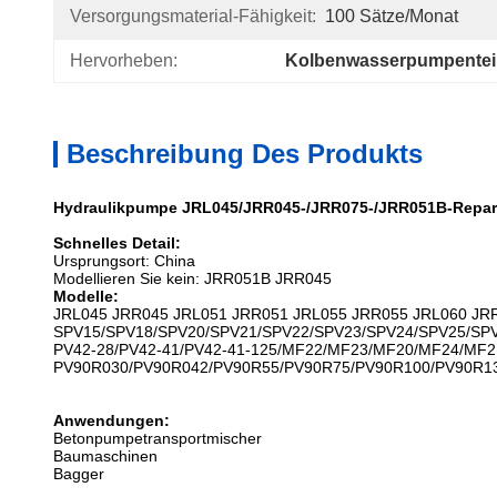
Versorgungsmaterial-Fähigkeit:
100 Sätze/Monat
Hervorheben:
Kolbenwasserpumpentei
Beschreibung Des Produkts
Hydraulikpumpe JRL045/JRR045-/JRR075-/JRR051B-Repar
Schnelles Detail:
Ursprungsort: China
Modellieren Sie kein: JRR051B JRR045
Modelle:
JRL045 JRR045 JRL051 JRR051 JRL055 JRR055 JRL060 JR
SPV15/SPV18/SPV20/SPV21/SPV22/SPV23/SPV24/SPV25/SP
PV42-28/PV42-41/PV42-41-125/MF22/MF23/MF20/MF24/MF2
PV90R030/PV90R042/PV90R55/PV90R75/PV90R100/PV90R1
Anwendungen:
Betonpumpetransportmischer
Baumaschinen
Bagger