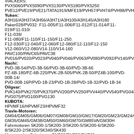
VIACKERS:
PVXS060/PVXS090/PVXS130/PVXS180/PVXS250
PVE12/PVE19/PVE21/TATA1919/MFE19/PVH57/PVH74/PVH98/PVH
Yuken:
A3H16/A3H37/A3H56/A3H71/A3H100/A3H145/A3H180
Paker028/PV032: F11-005/F11-006/F11-012/F11-014/F11-
019/F11-010/
F11-039/
F11-080/F11-110/F11-150/F11-250.
F12-030/F12-040/F12-060/F12-080/F12-110/F12-150
V12-060/V12-080/V14-110/V14-160
PAVC100/PAVC65/PAVC38
PV016/PV020/PV023/PV040/PV046/PV063/PV080/PV092/PV140/P
Nachi:
PVD-3B-54/PVD-3B-56/PVD-3B-60/PVD-3B-66
PZ-6B-180/PZ-6B-220/PVK-2B-505/PVK-2B-50/PZ4B-100/PVD-
00B-14/
PVD-00B-16P/PVD-1B-23/PVD-1B-28/PVD-1B-32/PVD-1B-34
Oilgear:
PVK140/PVK270/PVK370/PVV200/PVV250/PVV440/PVV540/PVG04
PVG075/PVG100/PVG130
KUBOTA:
HPVMF16/HPVMF23/HPVMF32
Travle-Motoren:
GM04/GM05/GM06/GM07/GM08/GM10/GM17/GM20/GM23/GM24/
GM35/GM45/GM38/GM50/GM60/GM70/GM85VA/GM30H
Fahrmotoren SK200-1/SK200-3/SK200-5/SK200-6/SK200-
8/SK220-2/SK320/SK340/SK430