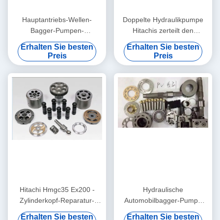
Hauptantriebs-Wellen-
Doppelte Hydraulikpumpe
Bagger-Pumpen-
Hitachis zerteilt den
zerteilt/hydraulische
eingeschlossenen
Erhalten Sie besten
Erhalten Sie besten
Zylinder-Reparatur-Sets 16 x
Mittelbolzen-Kolbenschieber-
Preis
Preis
46 Zähne
Platten-Zylinderblock
Hitachi Hmgc35 Ex200 -
Hydraulische
Zylinderkopf-Reparatur-
Automobilbagger-Pumpe
Fahrmotor des Diesel-5 398
Zx270 der schraubenfeder-
Erhalten Sie besten
Erhalten Sie besten