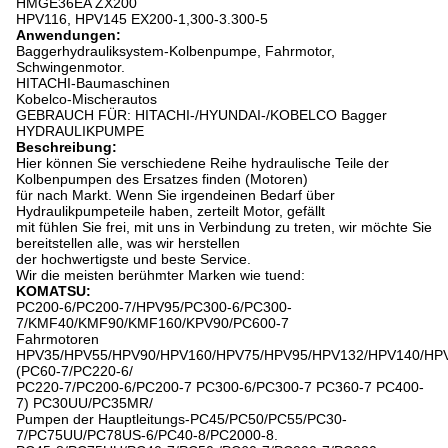
HMGE36EA ZX200
HPV116, HPV145 EX200-1,300-3.300-5
Anwendungen:
Baggerhydrauliksystem-Kolbenpumpe, Fahrmotor,
Schwingenmotor.
HITACHI-Baumaschinen
Kobelco-Mischerautos
GEBRAUCH FÜR: HITACHI-/HYUNDAI-/KOBELCO Bagger
HYDRAULIKPUMPE
Beschreibung:
Hier können Sie verschiedene Reihe hydraulische Teile der
Kolbenpumpen des Ersatzes finden (Motoren)
für nach Markt. Wenn Sie irgendeinen Bedarf über
Hydraulikpumpeteile haben, zerteilt Motor, gefällt
mit fühlen Sie frei, mit uns in Verbindung zu treten, wir möchte Sie
bereitstellen alle, was wir herstellen
der hochwertigste und beste Service.
Wir die meisten berühmter Marken wie tuend:
KOMATSU:
PC200-6/PC200-7/HPV95/PC300-6/PC300-
7/KMF40/KMF90/KMF160/KPV90/PC600-7
Fahrmotoren
HPV35/HPV55/HPV90/HPV160/HPV75/HPV95/HPV132/HPV140/HP
(PC60-7/PC220-6/
PC220-7/PC200-6/PC200-7 PC300-6/PC300-7 PC360-7 PC400-
7) PC30UU/PC35MR/
Pumpen der Hauptleitungs-PC45/PC50/PC55/PC30-
7/PC75UU/PC78US-6/PC40-8/PC2000-8.