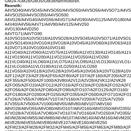
GM24-/GM28/GM35/GM38/fahrmotoren.
Rexroth:
A4VSO40/A4VSO45/A4VSO50/A4VSO50/A4VSO56/A4VSO71/A4VS
A4VSO250/A4VSO355/A4VSO500.
A4VG28/A4VG40/A4VG56/A4VG71/A4VG90/A4VG125/A4VG180/A4
A4V40/A4V56/A4V71/A4V90/A4V125/A4V250
4VO130/A4VD250
A4VTG71/A4VTG90.
A10VSO10/A10VSO18/A10VSO28/A10VSO45/A10VSO71/A10VSO1
A10VSO140/A10VO10/A10VO18/A10VO45/A10VO60/A10VO63/A10
A10VO71/A10VO100/A10VO140
A11VO40/A11VO60/A11VO75/A11VO95/A11VO130/A11VO145/A11V
A11VO190/A11VO200/A11VO210/A11VO250/A11VO260
A11VLO40/A11VLO60/A11VLO75/A11VLO95/A11VLO130/A11VLO14
A11VLO160/A11VLO190/A11VLO250/A11VLO260
A11VG50/A10VG18/A10VG28/A10VG45/A10VG63/A10VTG28/A10
A2F12/A2F23/A2F28/A2F55/A2F80/A2F107/A2F160/A2F200/A2F22
A2F355/A2F500/A2F1000/A3V80/A2V12/A2V28/A2VK12/A2VK28
A2FO05/A2FO10/A2FO12/A2FO16/A2FO23/A2FO28/A2FO32/A2FO
A2FO56/A2FO63/A2FO80/A2FO90/A2FO107/A2FO125/A2FO160/
A2FO180/A2FO200/A2FO250/A2FO355/A2FO500/A2FO710/A2FO
A7V26/A7V55/A7V80/A7V107/A7V160/A7V200/A7V225/A7V250/
A7V355/A7V500/A7V1000/A8V55/A8V80/A8V107/A8V160
A8VO28/A8VO55/A8VO80/A8VO107/A8VO160/A8VO250/A8VO355
A7VO28/A7VO55/A7VO80/A7VO107/A7VO160/A7VO250/A7VO355
A6VM28/A6VM55/A6VM80/A6VM107/A6VM140/A6VM160/A6VM20
A6VE28/A6VE55/A6VE80/A6VE107/A6VE160/A6VE250
A2FM23/A2FM28/A2FM32/A2FM45/A2FM56/A2FM63/A2FM80/A2F