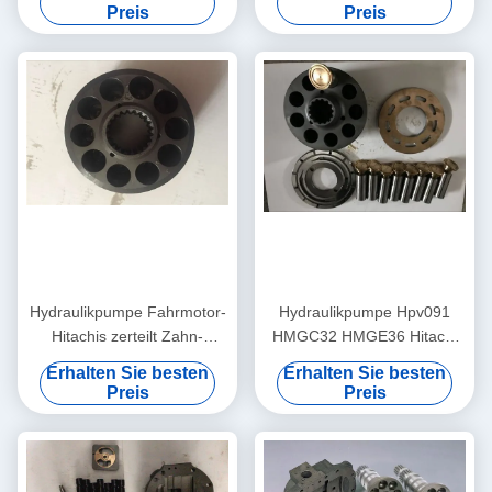
- Kolben 2300
doppelte Ventil-Platten-
Preis
Preis
EX200-2
Hydraulikpumpe Fahrmotor-
Hydraulikpumpe Hpv091
Hitachis zerteilt Zahn-
HMGC32 HMGE36 Hitachi
Hauptantriebs-Welle
zerteilt/die Hydraulikpumpe-
Erhalten Sie besten
Erhalten Sie besten
HPV091 16x46
Bewegungsteile
Preis
Preis