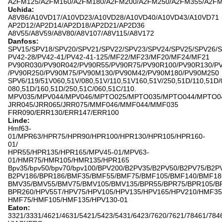
A2FM125/A2FM160/A2FM180/A2FM200/A2FM250/A2FM355/A2F
Uchida:
A8V86/A10VD17/A10VD23/A10VD28/A10VD40/A10VD43/A10VD71
AP2D12/AP2D14/AP2D18/AP2D21/AP2D36
A8V55/A8V59/A8V80/A8V107/A8V115/A8V172
Danfoss:
SPV15/SPV18/SPV20/SPV21/SPV22/SPV23/SPV24/SPV25/SPV26/
PV42-28/PV42-41/PV42-41-125/MF22/MF23/MF20/MF24/MF21
PV90R030/PV90R042/PV90R55/PV90R75/PV90R100/PV90R130/P
/PV90R250/PV90M75/PV90M130/PV90M42/PV90M180/PV90M250
SPV6/119/51V060,51V/080,51V/110,51V160,51V/250,51D/110,51D/
080,51D/160,51D/250,51C/060,51C/110.
MPV035/MPV044/MPV046/MPTO025/MPTO035/MPTO044/MPTO0
JRR045/JRR065/JRR075/MMF046/MMF044/MMF035
FRR090/ERR130/ERR147/ERR100
Linde:
Hmf63-
01/MPR63/HPR75/HPR90/HPR100/HPR130/HPR105/HPR160-
01/
HPR55/HPR135/HPR165/MPV45-01/MPV63-
01/HMR75/HMR105/HMR135/HPR165
Bpv35/bpv50/bpv70/bpv100/BPV200/B2PV35/B2PV50/B2PV75/B2P
B2PV186/BPR186/BMF35/BMF55/BMF75/BMF105/BMF140/BMF18
BMV35/BMV55/BMV75/BMV105/BMV135/BPR55/BPR75/BPR105/B
BPR260/HPV55T/HPV75/HPV105/HPV135/HPV165/HPV210/HMF35
HMF75/HMF105/HMF135/HPV130-01
Eaton:
3321/3331/4621/4631/5421/5423/5431/6423/7620/7621/78461/784