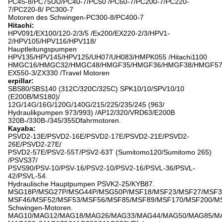
PC45-8/PC75UU/PC40-7/PC50 /PC60-7/PC200-7/PC220-
7/PC220-8/ PC300-7
Motoren des Schwingen-PC300-8/PC400-7
Hitachi:
HPV091/EX100/120-2/3/5 /Ex200/EX220-2/3/HPV1-
2/HPV105/HPV116/HPV118/
Hauptleitungspumpen
HPV135/HPV145/HPV125/UH07/UH083/HMPK055 /Hitachi1100
HMGC16/HMGC32/HMGC48/HMGF35/HMGF36/HMGF38/HMGF57
EX550-3/ZX330 /Travel Motoren
erpillar:
SBS80/SBS140 (312C/320C/325C) SPK10/10/SPV10/10
(E200B/MS180)/
12G/14G/16G/120G/140G/215/225/235/245 (963/
Hydraulikpumpen 973/993) /AP12/320/VRD63/E200B
320B-/330B-/345/355Dfahrmotoren.
Kayaba:
PSVD2-13E/PSVD2-16E/PSVD2-17E/PSVD2-21E/PSVD2-
26E/PSVD2-27E/
PSVD2-57E/PSV2-55T/PSV2-63T (Sumitomo120/Sumitomo 265)
/PSVS37/
PSVS90/PSV-10/PSV-16/PSV2-10/PSV2-16/PSVL-36/PSVL-
42/PSVL-54.
Hydraulische Hauptpumpen PSVK2-25/KYB87.
MSG18P/MSG27P/MSG44P/MSG50P/MSF18/MSF23/MSF27/MSF3
MSF46/MSF52/MSF53/MSF56/MSF85/MSF89/MSF170/MSF200/M
Schwingen-Motoren.
MAG10/MAG12/MAG18/MAG26/MAG33/MAG44/MAG50/MAG85/M