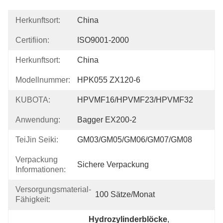
Herkunftsort:
China
Certifiion:
ISO9001-2000
Herkunftsort:
China
Modellnummer:
HPK055 ZX120-6
KUBOTA:
HPVMF16/HPVMF23/HPVMF32
Anwendung:
Bagger EX200-2
TeiJin Seiki:
GM03/GM05/GM06/GM07/GM08
Verpackung
Sichere Verpackung
Informationen:
Versorgungsmaterial-
100 Sätze/Monat
Fähigkeit:
Hydrozylinderblöcke
, 