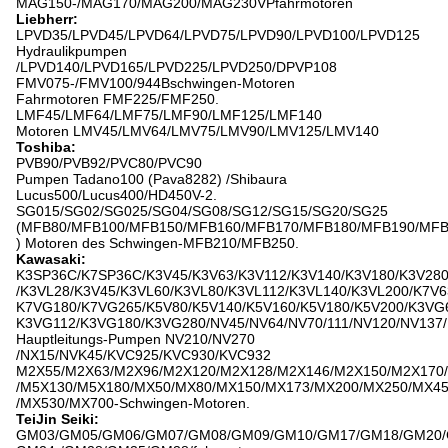
MAG150-/MAG170/MAG200/MAG230VPfahrmotoren
Liebherr:
LPVD35/LPVD45/LPVD64/LPVD75/LPVD90/LPVD100/LPVD125
Hydraulikpumpen
/LPVD140/LPVD165/LPVD225/LPVD250/DPVP108
FMV075-/FMV100/944Bschwingen-Motoren
Fahrmotoren FMF225/FMF250.
LMF45/LMF64/LMF75/LMF90/LMF125/LMF140
Motoren LMV45/LMV64/LMV75/LMV90/LMV125/LMV140
Toshiba:
PVB90/PVB92/PVC80/PVC90
Pumpen Tadano100 (Pava8282) /Shibaura
Lucus500/Lucus400/HD450V-2.
SG015/SG02/SG025/SG04/SG08/SG12/SG15/SG20/SG25
(MFB80/MFB100/MFB150/MFB160/MFB170/MFB180/MFB190/MFB
) Motoren des Schwingen-MFB210/MFB250.
Kawasaki:
K3SP36C/K7SP36C/K3V45/K3V63/K3V112/K3V140/K3V180/K3V28
/K3VL28/K3V45/K3VL60/K3VL80/K3VL112/K3VL140/K3VL200/K7V6
K7VG180/K7VG265/K5V80/K5V140/K5V160/K5V180/K5V200/K3VG
K3VG112/K3VG180/K3VG280/NV45/NV64/NV70/111/NV120/NV137/
Hauptleitungs-Pumpen NV210/NV270
/NX15/NVK45/KVC925/KVC930/KVC932
M2X55/M2X63/M2X96/M2X120/M2X128/M2X146/M2X150/M2X170
/M5X130/M5X180/MX50/MX80/MX150/MX173/MX200/MX250/MX4
/MX530/MX700-Schwingen-Motoren.
TeiJin Seiki:
GM03/GM05/GM06/GM07/GM08/GM09/GM10/GM17/GM18/GM20/