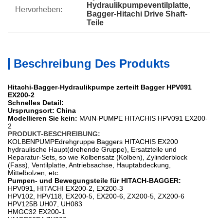
Hydraulikpumpeventilplatte
, 
Hervorheben:
Bagger-Hitachi Drive Shaft-
Teile
Beschreibung Des Produkts
Hitachi-Bagger-Hydraulikpumpe zerteilt Bagger HPV091
EX200-2
Schnelles Detail:
Ursprungsort: China
Modellieren Sie kein:
MAIN-PUMPE HITACHIS HPV091 EX200-
2
PRODUKT-BESCHREIBUNG:
KOLBENPUMPEdrehgruppe Baggers HITACHIS EX200
hydraulische Haupt(drehende Gruppe), Ersatzteile und
Reparatur-Sets, so wie Kolbensatz (Kolben), Zylinderblock
(Fass), Ventilplatte, Antriebsachse, Hauptabdeckung,
Mittelbolzen, etc.
Pumpen- und Bewegungsteile für HITACH-BAGGER:
HPV091, HITACHI EX200-2, EX200-3
HPV102, HPV118, EX200-5, EX200-6, ZX200-5, ZX200-6
HPV125B UH07, UH083
HMGC32 EX200-1