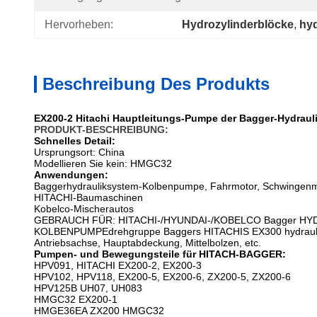
Hervorheben:
Hydrozylinderblöcke
, 
hy
Beschreibung Des Produkts
EX200-2 Hitachi Hauptleitungs-Pumpe der Bagger-Hydrau
PRODUKT-BESCHREIBUNG:
Schnelles Detail:
Ursprungsort: China
Modellieren Sie kein: HMGC32
Anwendungen:
Baggerhydrauliksystem-Kolbenpumpe, Fahrmotor, Schwingenm
HITACHI-Baumaschinen
Kobelco-Mischerautos
GEBRAUCH FÜR: HITACHI-/HYUNDAI-/KOBELCO Bagger H
KOLBENPUMPEdrehgruppe Baggers HITACHIS EX300 hydraulische H
Antriebsachse, Hauptabdeckung, Mittelbolzen, etc.
Pumpen- und Bewegungsteile für HITACH-BAGGER:
HPV091, HITACHI EX200-2, EX200-3
HPV102, HPV118, EX200-5, EX200-6, ZX200-5, ZX200-6
HPV125B UH07, UH083
HMGC32 EX200-1
HMGE36EA ZX200 HMGC32