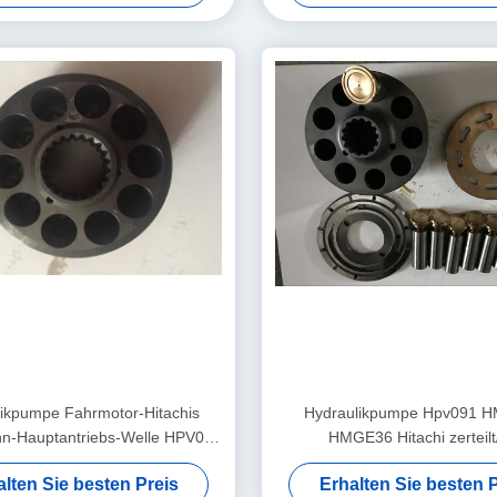
ikpumpe Fahrmotor-Hitachis
Hydraulikpumpe Hpv091 
ahn-Hauptantriebs-Welle HPV091
HMGE36 Hitachi zerteilt
16x46
Hydraulikpumpe-Bewegung
alten Sie besten Preis
Erhalten Sie besten P