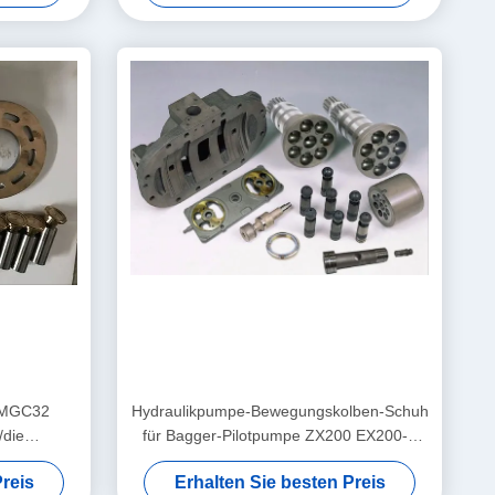
HMGC32
Hydraulikpumpe-Bewegungskolben-Schuh
/die
für Bagger-Pilotpumpe ZX200 EX200-1
steile
EX200-2
reis
Erhalten Sie besten Preis