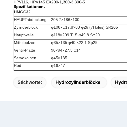
HPV116, HPV145 EX200-1,300-3.300-5
Spezifikationen:
HMGC32
HAUPTabdeckung
205.7×186×100
Zylinderblock
φ108×φ17.8×83 φ26 (7Holes) SR205
Hauptwelle
φ118×209 T15 φ49.8 Sφ29
Mittelbolzen
φ35×135 φ40 ×22.1 Sφ29
Ventil-Platte
90×94×27.5 φ14
Servokolben
φ45×135
Rod
φ16×47
Stichworte:
Hydrozylinderblöcke
Hydra