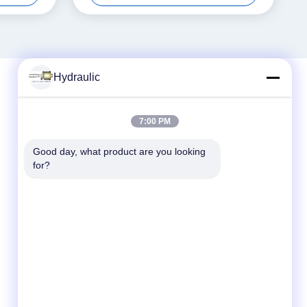
Hydraulic
Schneller Kontakt
7:00 PM
Telefon:
Good day, what product are you looking 
for?
86-139-12460468
E-Mail
admin@hlhydraulics.com
Adresse:
Furong-Industriepark, Xishan-Bezirk, Wuxi-
Stadt