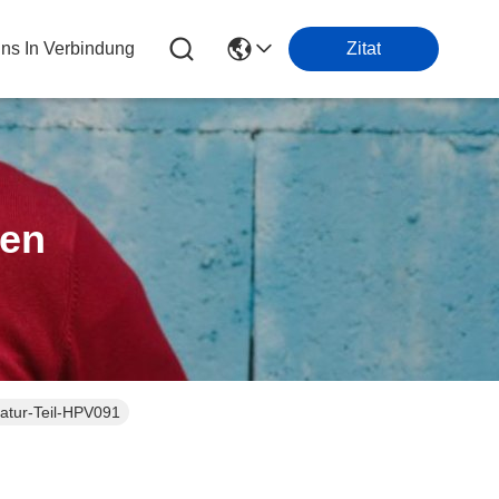
Uns In Verbindung
Zitat
ten
atur-Teil-HPV091