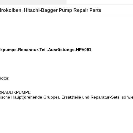
drokolben
, 
Hitachi-Bagger Pump Repair Parts
likpumpe-Reparatur-Teil-Ausrüstungs-HPV091
otor.
YDRAULIKPUMPE
aupt(drehende Gruppe), Ersatzteile und Reparatur-Sets, so wie Kolb