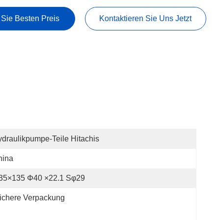
 Sie Besten Preis
Kontaktieren Sie Uns Jetzt
draulikpumpe-Teile Hitachis
hina
35×135 Φ40 ×22.1 Sφ29
ichere Verpackung