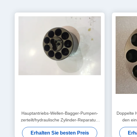
Hauptantriebs-Wellen-Bagger-Pumpen-
Doppelte H
zerteilt/hydraulische Zylinder-Reparatur-
den ein
Sets 16 x 46 Zähne
Kolbensc
Erhalten Sie besten Preis
Erh