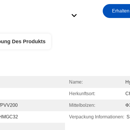
Erhalten
bung Des Produkts
Name:
Hy
Herkunftsort:
C
/PVV200
Mittelbolzen:
Φ
 HMGC32
Verpackung Informationen:
S