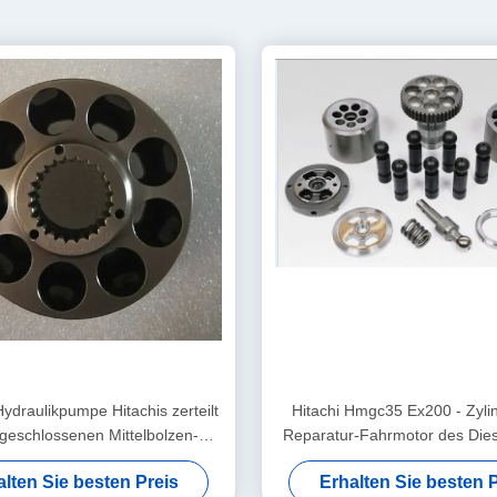
ydraulikpumpe Hitachis zerteilt
Hitachi Hmgc35 Ex200 - Zyli
geschlossenen Mittelbolzen-
Reparatur-Fahrmotor des Dies
hieber-Platten-Zylinderblock
Kolben 2300
alten Sie besten Preis
Erhalten Sie besten P